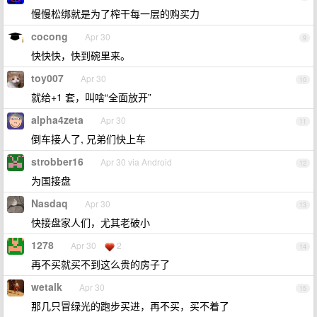
慢慢松绑就是为了榨干每一层的购买力
cocong
Apr 30
9
快快快，快到碗里来。
toy007
Apr 30
10
就给+1 套，叫啥“全面放开”
alpha4zeta
Apr 30
11
倒车接人了, 兄弟们快上车
strobber16
Apr 30 via Android
12
为国接盘
Nasdaq
Apr 30
13
快接盘家人们，尤其老破小
1278
Apr 30
2
14
再不买就买不到这么贵的房子了
wetalk
Apr 30
15
那几只冒绿光的跑步买进，再不买，买不着了