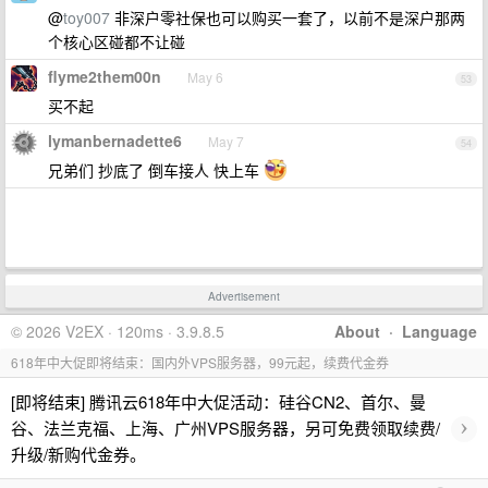
@
toy007
非深户零社保也可以购买一套了，以前不是深户那两
个核心区碰都不让碰
flyme2them00n
May 6
53
买不起
lymanbernadette6
May 7
54
兄弟们 抄底了 倒车接人 快上车
Advertisement
© 2026 V2EX · 120ms · 3.9.8.5
About
·
Language
618年中大促即将结束：国内外VPS服务器，99元起，续费代金券
[即将结束] 腾讯云618年中大促活动：硅谷CN2、首尔、曼
›
谷、法兰克福、上海、广州VPS服务器，另可免费领取续费/
升级/新购代金券。