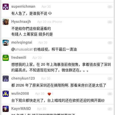
superrichman
Apr 30
21
有人急了，是谁我不说 🐶
Hyschtaxjh
Apr 30 via iPhone
22
不是給你們這些窮逼看的
有錢人 土著家庭 錢多的是
molvqingtai
Apr 30
23
@
unusualcat
价格歧视，榨干最后一滴油
fredweili
Apr 30
24
想想我的上家，在 20 年上海暴涨前夜抛售，拿着钱去接了深圳
的最高点，不知道现在如何了，微信群还在。。。
chenykun123
Apr 30
25
都 2026 年了原来深圳还在搞限购啊. 那看来房价还是太低了
wulin2008
Apr 30
1
26
台下观众都快走光了，台上唱戏的还在欲拒还迎的揭开面纱
KaynWASD
Apr 30
27