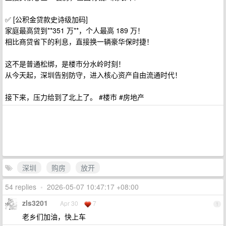
✅ [公积金贷款史诗级加码]
家庭最高贷到**351 万**，个人最高 189 万！
相比商贷省下的利息，直接换一辆豪华保时捷！
这不是普通松绑，是楼市分水岭时刻！
从今天起，深圳告别防守，进入核心资产自由流通时代！
接下来，压力给到了北上了。 #楼市 #房地产
深圳
购房
放开
54 replies
•
2026-05-07 10:47:17 +08:00
zls3201
Apr 30
7
1
老乡们加油，快上车