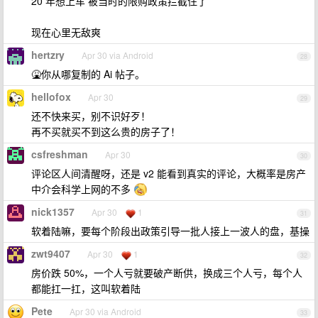
20 年想上车 被当时的限购政策拦截住了
现在心里无敌爽
hertzry
Apr 30 via Android
28
🤮你从哪复制的 Ai 帖子。
hellofox
Apr 30
29
还不快来买，别不识好歹！
再不买就买不到这么贵的房子了！
csfreshman
Apr 30
30
评论区人间清醒呀，还是 v2 能看到真实的评论，大概率是房产
中介会科学上网的不多
nick1357
Apr 30
1
31
软着陆嘛，要每个阶段出政策引导一批人接上一波人的盘，基操
zwt9407
Apr 30
1
32
房价跌 50%，一个人亏就要破产断供，换成三个人亏，每个人
都能扛一扛，这叫软着陆
Pete
Apr 30 via Android
33