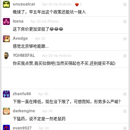
unusualcat
Apr 30 via Android
2
2
晚球了，早五年出这个政策还能坑一拨人
leena
Apr 30 via iPhone
3
这下房价更加坚挺了😂😂😂
Avedge
Apr 30
4
感觉北京够呛能跟...
YGHMXFAL
Apr 30 via Android
5
你买我点赞,我买拉倒吧(当然买得起也不买,还别提买不起)
zhanfu86
Apr 30
6
下限一直在降低，现在没下限了，可想而知，形势多么严峻？
darkengine
Apr 30
7
下猛药，说不定是一剂老鼠药
evan9527
Apr 30
8