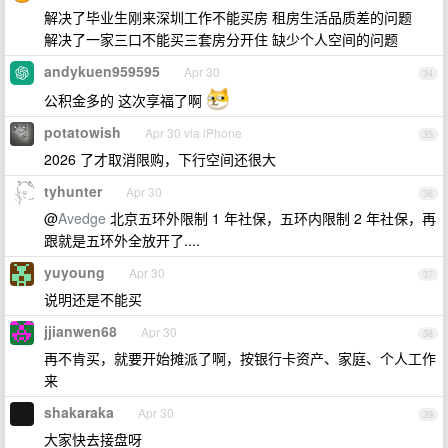
解决了毕业生刚来深圳工作不能买房 租房生活品质差的问题
解决了一家三口不能买三套房分开住 缺少个人空间的问题
andykuen959595
Apr 30
34
公积金多的 这次享福了啊
potatowish
Apr 30 via iPhone
35
2026 了才取消限购，下行空间还很大
tyhunter
Apr 30
36
@
Avedge
北京五环外限制 1 年社保，五环内限制 2 年社保，再
跟就是五环外全放开了....
yuyoung
Apr 30
37
说明还是不能买
jjianwen68
Apr 30
38
再不肯买，就要开始摊派了啊，按银行卡资产、家庭、个人工作
来
shakaraka
Apr 30
39
大家快去接盘呀