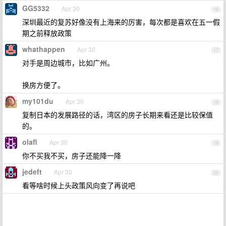
GG5332
Apr 30
16
深圳最近的复苏好像没有上海来的厉害，每次都是喜欢在五一假
期之前释放政策
whathappen
Apr 30
17
对手是周边城市，比如广州。
换房方便了。
my101du
Apr 30
18
复制日本的发展路径的话，湾区的房子长期来看还是比较保值
的。
olafl
Apr 30
19
你不买我不买，房子还能降一降
jedeft
Apr 30
20
看等啥时候上头政策风向变了再说吧