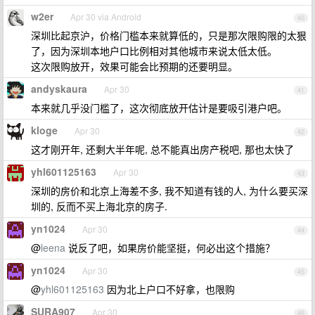
w2er
Apr 30 via Android
40
深圳比起京沪，价格门槛本来就算低的，只是那次限购限的太狠
了，因为深圳本地户口比例相对其他城市来说太低太低。
这次限购放开，效果可能会比预期的还要明显。
andyskaura
Apr 30
41
本来就几乎没门槛了，这次彻底放开估计是要吸引港户吧。
kloge
Apr 30
42
这才刚开年, 还剩大半年呢, 总不能真出房产税吧, 那也太快了
yhl601125163
Apr 30
43
深圳的房价和北京上海差不多, 我不知道有钱的人, 为什么要买深
圳的, 反而不买上海北京的房子.
yn1024
Apr 30
44
@
leena
说反了吧，如果房价能坚挺，何必出这个措施？
yn1024
Apr 30
45
@
yhl601125163
因为北上户口不好拿，也限购
SURA907
Apr 30
46