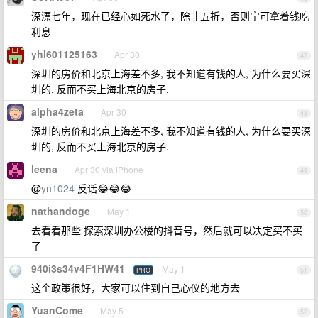
深漂七年，现在已经心如死水了，除非五折，否则宁可拿着钱吃
利息
yhl601125163
Apr 30
47
深圳的房价和北京上海差不多, 我不知道有钱的人, 为什么要买深
圳的, 反而不买上海北京的房子.
alpha4zeta
Apr 30
48
深圳的房价和北京上海差不多, 我不知道有钱的人, 为什么要买深
圳的, 反而不买上海北京的房子.
leena
Apr 30 via iPhone
49
@
yn1024
反话😂😂😂
nathandoge
May 1
50
去看看那些 探索深圳办公楼的抖音号，然后就可以决定买不买
了
940i3s34v4F1HW41
May 1
PRO
51
这个政策很好，大家可以住到自己心仪的地方去
YuanCome
May 5
52