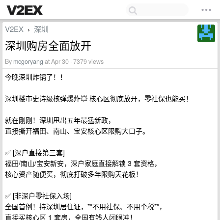
V2EX
深圳
›
深圳购房全面放开
By
mcgoryang
at Apr 30 · 7379 views
今晚深圳炸锅了！！
深圳楼市史诗级核弹爆炸💥 核心区彻底放开，零社保也能买！
就在刚刚！深圳甩出五年最猛新政，
直接撕开福田、南山、宝安核心区限购大口子。
✅ [深户直接第三套]
福田/南山/宝安新安，深户家庭直接解锁 3 套资格，
核心资产随便买，彻底打破多年限购天花板！
✅ [非深户零社保入场]
全国首例！持深圳居住证，**不用社保、不用个税**，
直接买核心区 1 套房，全国有钱人闭眼冲！