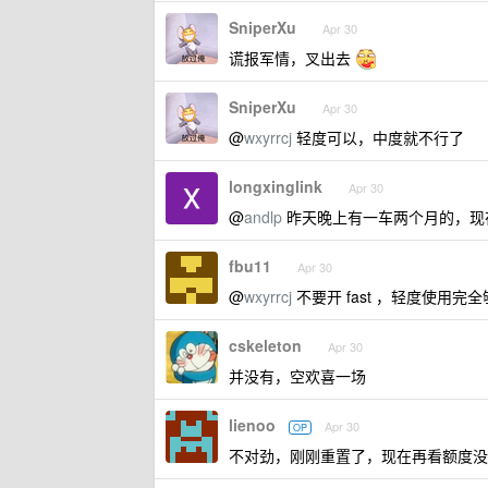
SniperXu
Apr 30
谎报军情，叉出去
SniperXu
Apr 30
@
wxyrrcj
轻度可以，中度就不行了
longxinglink
Apr 30
@
andlp
昨天晚上有一车两个月的，现在好
fbu11
Apr 30
@
wxyrrcj
不要开 fast ，轻度使用完
cskeleton
Apr 30
并没有，空欢喜一场
lienoo
Apr 30
OP
不对劲，刚刚重置了，现在再看额度没了