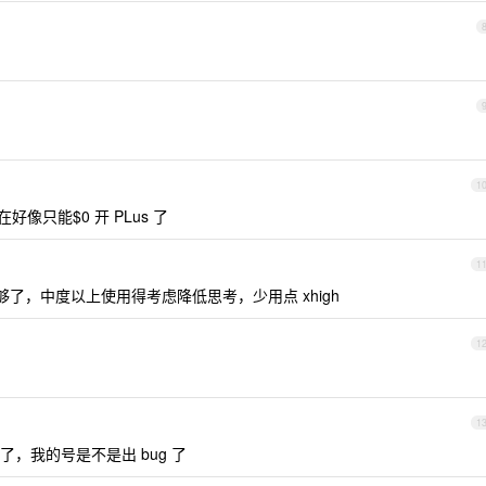
1
像只能$0 开 PLus 了
1
全够了，中度以上使用得考虑降低思考，少用点 xhigh
1
1
，我的号是不是出 bug 了