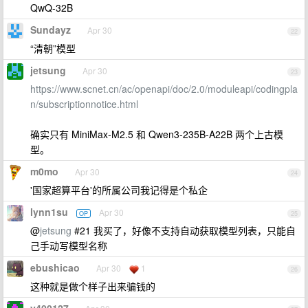
QwQ-32B
Sundayz
Apr 30
22
“清朝”模型
jetsung
Apr 30
23
https://www.scnet.cn/ac/openapi/doc/2.0/moduleapi/codingpla
n/subscriptionnotice.html
确实只有 MiniMax-M2.5 和 Qwen3-235B-A22B 两个上古模
型。
m0mo
Apr 30
24
'国家超算平台'的所属公司我记得是个私企
lynn1su
Apr 30
OP
25
@
jetsung
#21 我买了，好像不支持自动获取模型列表，只能自
己手动写模型名称
ebushicao
Apr 30
1
26
这种就是做个样子出来骗钱的
v400127