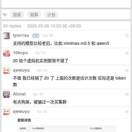
国家
超算
计划
30 replies
•
2026-05-06 10:23:36 +08:00
lynn1su
Apr 30
OP
1
支持的模型比较老旧，比如 minimax-m2.5 和 qwen3
106npo
Apr 30
2
20 给个虚拟机实例那很不错了
qwwuyu
Apr 30
3
不值 我已经捐了 20 了 上面的次数是估计次数 实际还是 token
数
Aicnal
Apr 30
4
有点狗屎，被骗过一次买集群
qwwuyu
Apr 30
5