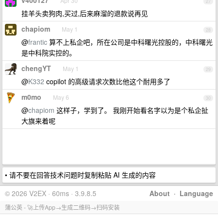
Apr 30
27
挂羊头卖狗肉,买过,后来麻溜的退款说再见
chapiom
May 1
28
@
frantic
算不上私企吧，所在公司是中科曙光控股的，中科曙光
是中科院实控的。
chengYT
May 1
29
@
K332
copilot 的高级请求次数比他这个耐用多了
m0mo
May 6
30
@
chapiom
这样子，学到了。 我刚开始看名字以为是个私企扯
大旗来着呢
• 请不要在回答技术问题时复制粘贴 AI 生成的内容
© 2026 V2EX · 60ms · 3.9.8.5
About
·
Language
蒲公英 - 🚀上传App→生成二维码→扫码安装