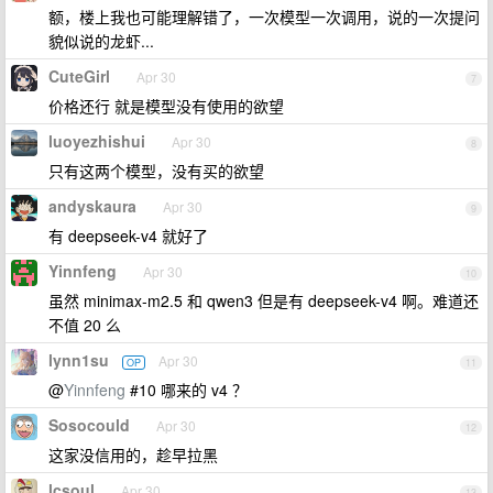
额，楼上我也可能理解错了，一次模型一次调用，说的一次提问
貌似说的龙虾...
CuteGirl
Apr 30
7
价格还行 就是模型没有使用的欲望
luoyezhishui
Apr 30
8
只有这两个模型，没有买的欲望
andyskaura
Apr 30
9
有 deepseek-v4 就好了
Yinnfeng
Apr 30
10
虽然 minimax-m2.5 和 qwen3 但是有 deepseek-v4 啊。难道还
不值 20 么
lynn1su
Apr 30
OP
11
@
Yinnfeng
#10 哪来的 v4 ？
Sosocould
Apr 30
12
这家没信用的，趁早拉黑
lcsoul
Apr 30
13