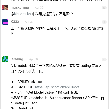
muskchina
Apr 30
19
@
kloudmuka
中科曙光运营的，不是国企
K332
Apr 30
20
上一个按次数的 copilot 已经死了，不知道这个按次数的能撑多
久
jetsung
Apr 30
21
/v1/models 抓取了一下它的模型列表。有没有 coding 专属入
口？也可以测试一下。
➜ ~ APIKEY=sk-xxxx
➜ ~ BASEURL=
https://api.scnet.cn/api/llm/v1
➜ ~ printf "Get Model List\n\n" && curl -fsSL
"$BASEURL/models" -H "Authorization: Bearer $APIKEY" | jq -
r ".data[].id" | sort
Get Model List