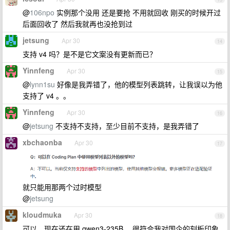
@
106npo
实例那个没用 还是要抢 不用就回收 刚买的时候开过
后面回收了 然后我就再也没抢到过
jetsung
Apr 30
14
支持 v4 吗？是不是它文案没有更新而已？
Yinnfeng
Apr 30
15
@
lynn1su
好像是我弄错了，他的模型列表跳转，让我误以为他
支持了 v4 。。
Yinnfeng
Apr 30
16
@
jetsung
不支持不支持，至少目前不支持，是我弄错了
xbchaonba
Apr 30
17
就只能用那两个过时模型
@
jetsung
kloudmuka
Apr 30
18
可以，现在还在用 qwen3-235B ，很符合我对国企的刻板印象