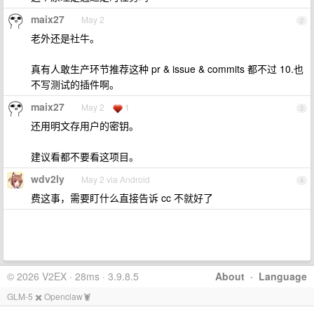
maix27
May 2
2
老外还是社牛。
真有人敢生产环节推荐这种 pr & issue & commits 都不过 10.也
不写测试的插件啊。
maix27
May 2
1
3
还用明文存用户的密钥。
建议看都不要看这项目。
wdv2ly
May 2 via Android
4
费这事，需要盯什么直接告诉 cc 不就好了
© 2026 V2EX · 28ms · 3.9.8.5
About
·
Language
GLM-5 ✖️ Openclaw🦞