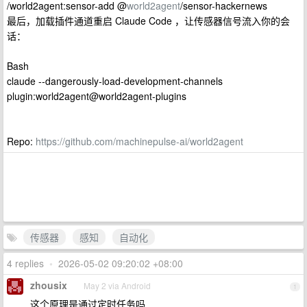
/world2agent:sensor-add @
world2agent
/sensor-hackernews
最后，加载插件通道重启 Claude Code ，让传感器信号流入你的会
话：
Bash
claude --dangerously-load-development-channels
plugin:world2agent@world2agent-plugins
Repo:
https://github.com/machinepulse-ai/world2agent
传感器
感知
自动化
4 replies
•
2026-05-02 09:20:02 +08:00
zhousix
May 2 via Android
1
这个原理是通过定时任务吗