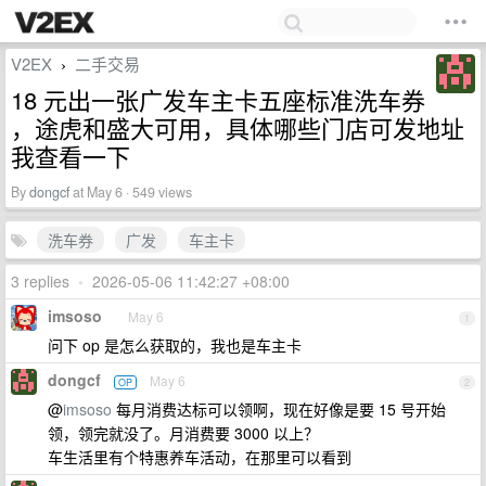
V2EX
二手交易
›
18 元出一张广发车主卡五座标准洗车券
，途虎和盛大可用，具体哪些门店可发地址
我查看一下
By
dongcf
at May 6 · 549 views
洗车券
广发
车主卡
3 replies
•
2026-05-06 11:42:27 +08:00
imsoso
May 6
1
问下 op 是怎么获取的，我也是车主卡
dongcf
May 6
OP
2
@
imsoso
每月消费达标可以领啊，现在好像是要 15 号开始
领，领完就没了。月消费要 3000 以上？
车生活里有个特惠养车活动，在那里可以看到