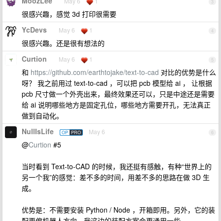
MoozLee
May 6
1
3
很感兴趣，感觉 3d 打印很需要
YcDevs
May 6
1
4
很感兴趣。还是很有想法的
Curtion
May 6
1
5
和
https://github.com/earthtojake/text-to-cad
对比的优势是什么
呀？ 我之前用过 text-to-cad ，可以把 pcb 模型给 ai ， 让根据
pcb 尺寸做一个外壳出来，最终效果还可以，只是中途还是需要
给 ai 说明哪些地方是固定孔位，哪些地方需要开孔，无法真正
做到自动化。
NullIsLife
May 6
OP
PRO
6
@
Curtion
#5
当时看到 Text-to-CAD 的时候，我还挺有感触，有种“世界上的
另一个我”的感觉：差不多的时间，用差不多的思路在做 3D 生
成。
优势是：不需要安装 Python / Node ，开箱即用。另外，它的装
配更偏机器人方向，我这边的装配方案会更通用一些。