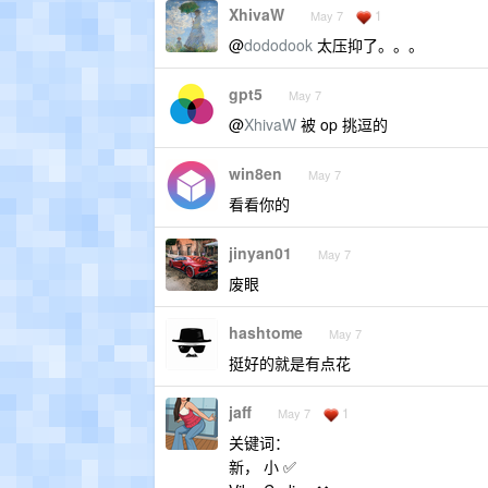
XhivaW
1
May 7
@
dododook
太压抑了。。。
gpt5
May 7
@
XhivaW
被 op 挑逗的
win8en
May 7
看看你的
jinyan01
May 7
废眼
hashtome
May 7
挺好的就是有点花
jaff
1
May 7
关键词：
新， 小 ✅