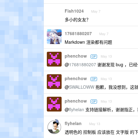
Fish1024
May 7
多小的女友？
17681880207
May 7
Markdown 渲染都有问题
phenchow
May 13
OP
@
17681880207
谢谢发现 bug ，
phenchow
May 13
OP
@
SWALLOWW
抱歉，我没想到，这就让
phenchow
May 13
OP
@
flyhelan
支持链接解析，谢谢指正，
flyhelan
May 13
透明色的 控制板 应该放在 文字版 