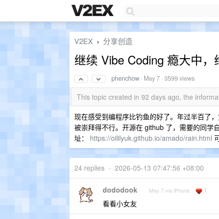
V2EX
分享创造
›
继续 Vibe Coding 
phenchow
·
May 7
· 3599 views
This topic created in 92 days ago, the infor
现在感受到编程序比钓鱼的好了。年过半百了，
被崇拜得不行。开源在 github 了，需要的同学自
址：
https://oililyuk.github.io/amado/rain.html
可
24 replies
•
2026-05-13 07:47:56 +08:00
dododook
1
May 7 via iPhone
看看小女友