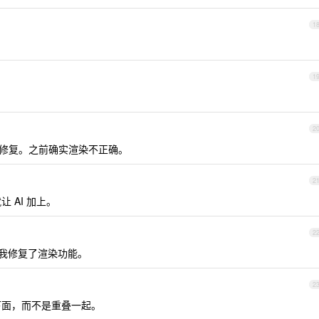
1
1
2
已经修复。之前确实渲染不正确。
2
 AI 加上。
2
我修复了渲染功能。
2
的下面，而不是重叠一起。