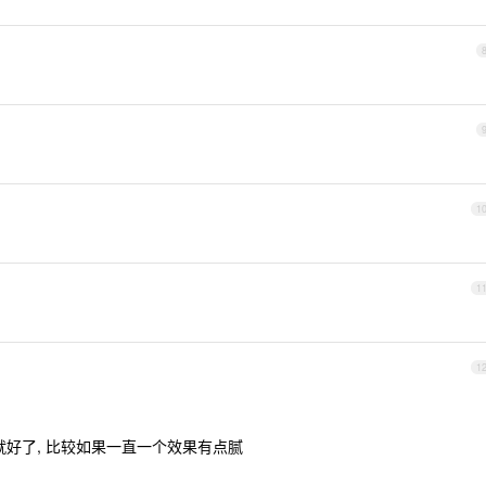
1
1
1
果就好了, 比较如果一直一个效果有点腻