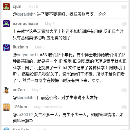
cjun
May 8
81
@
kierankihn
讲了要不要买呀，找我买账号呀，哈哈
exonuclease
May 8
82
上来就学这些玩意那大学上的还不如培训班有用呢 反正我当时
只有基础类课程听 应用类的翘了
liuzimin
May 8
83
@
burymme11
#56 我们那个年代，有个博士老师给我们讲了那
种最基础的，就是把一个 IP 填到 IE 浏览器的代理设置里就实现
科学上网了，还投屏了一个 txt 文件记录了各种科学上网的可用
IP ，然后投屏几秒就关了，说“怕你们干坏事，所以不给你们看
了”，然后一群同学在懊悔当时没有拍下来，哈哈。
en7en
May 8
84
@
kierankihn
目前这价格，对学生来说不太友好
126ium
May 8 via Android
85
@
za30312
女生不多一人，男生不少一人，如何管理情绪，如
何科学避孕