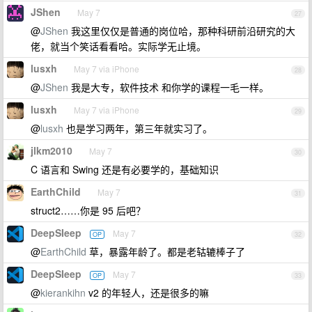
JShen
May 7
27
@
JShen
我这里仅仅是普通的岗位哈，那种科研前沿研究的大
佬，就当个笑话看看哈。实际学无止境。
lusxh
May 7 via iPhone
28
@
JShen
我是大专，软件技术 和你学的课程一毛一样。
lusxh
May 7 via iPhone
29
@
lusxh
也是学习两年，第三年就实习了。
jlkm2010
May 7
30
C 语言和 Swing 还是有必要学的，基础知识
EarthChild
May 7
31
struct2……你是 95 后吧？
DeepSIeep
May 7
OP
32
@
EarthChild
草，暴露年龄了。都是老轱辘棒子了
DeepSIeep
May 7
OP
33
@
kierankihn
v2 的年轻人，还是很多的嘛