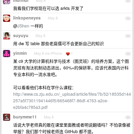
murmur
May 8
52
我看我们学校现在可以选 arkts 开发了
linkopeneyes
May 8
53
@
JShen
一样的
suyuyu
May 8
54
用 dw 写 table 那些老腐儒可不会更新自己的知识
yinmin
May 8 via iPhone
1
55
某 c9 大学的计算机科学与技术（图灵班）的培养方案，这个图
灵班有淘汰机制动态进出，60%+的保研率，应该代表国内计科
专业本科的一流水准吧。
可以看看他们本科在学什么课程：
http://www.cs.zju.edu.cn/_upload/article/files/7b/52/18535d144
257a5f73011941446f5/665468f7-86df-4763-a2ce-
e2bfa4c785a3.pdf
burymme11
May 8
56
话说大学老师真的敢在课堂里面教或者明说翻墙吗？不怕录像被
举报？我们那个时候老师连 GitHub 都不提。