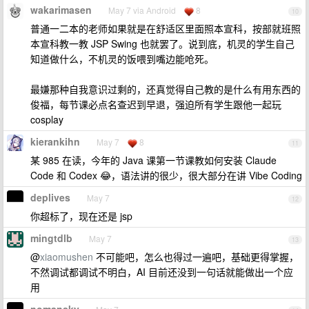
wakarimasen
May 7 via Android
8
10
普通一二本的老师如果就是在舒适区里面照本宣科，按部就班照
本宣科教一教 JSP Swing 也就罢了。说到底，机灵的学生自己
知道做什么，不机灵的饭喂到嘴边能呛死。
最嫌那种自我意识过剩的，还真觉得自己教的是什么有用东西的
俊福，每节课必点名查迟到早退，强迫所有学生跟他一起玩
cosplay
kierankihn
May 7
8
11
某 985 在读，今年的 Java 课第一节课教如何安装 Claude
Code 和 Codex 😂，语法讲的很少，很大部分在讲 Vibe Coding
deplives
May 7
12
你超标了，现在还是 jsp
mingtdlb
May 7
13
@
xiaomushen
不可能吧，怎么也得过一遍吧，基础更得掌握，
不然调试都调试不明白，AI 目前还没到一句话就能做出一个应
用