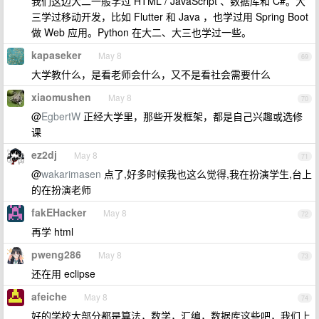
我们这边大二一般学过 HTML / JavaScript 、数据库和 C#。大
三学过移动开发，比如 Flutter 和 Java ，也学过用 Spring Boot
做 Web 应用。Python 在大二、大三也学过一些。
kapaseker
May 8
69
大学教什么，是看老师会什么，又不是看社会需要什么
xiaomushen
May 8
70
@
EgbertW
正经大学里，那些开发框架，都是自己兴趣或选修
课
ez2dj
May 8
71
@
wakarimasen
点了,好多时候我也这么觉得,我在扮演学生,台上
的在扮演老师
fakEHacker
May 8
72
再学 html
pweng286
May 8
73
还在用 eclipse
afeiche
May 8
74
好的学校大部分都是算法，数学，汇编，数据库这些吧，我们上