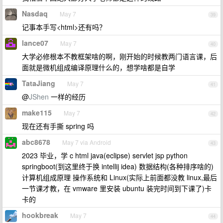
Nasdaq
May 7
39
记事本手写<html>还有吗？
lance07
May 7
40
大学必修根本不教框架啥的啊，刚开始的时候教两门语言课，后
面就是微机组成编译原理什么的，想学啥都是自学
TataJiang
May 7
41
@
JShen
一样的经历
make115
May 7
42
现在还有手撕 spring 吗
abc8678
May 7 via Android
43
2023 毕业，学 c html java(eclipse) servlet jsp python
springboot(到这里终于换 intellij idea) 数据结构(各种排序啥的)
计算机组成原理 操作系统和 Linux(实际上前面都没教 linux,最后
一节课才教，在 vmware 里安装 ubuntu 装完时间到下课了)卡
卡的
hookbreak
May 7
44