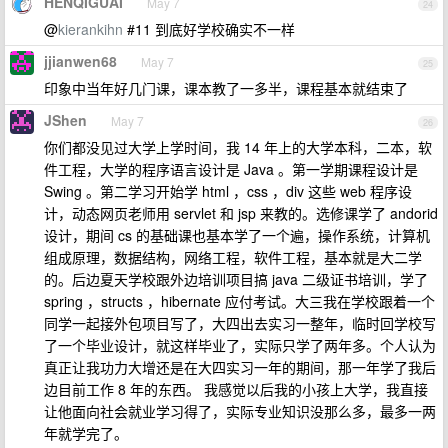
HENQIGUAI
May 7
24
@
kierankihn
#11 到底好学校确实不一样
jjianwen68
May 7
25
印象中当年好几门课，课本教了一多半，课程基本就结束了
JShen
May 7
26
你们都没见过大学上学时间，我 14 年上的大学本科，二本，软
件工程，大学的程序语言设计是 Java 。第一学期课程设计是
Swing 。第二学习开始学 html ，css ，div 这些 web 程序设
计，动态网页老师用 servlet 和 jsp 来教的。选修课学了 andorid
设计，期间 cs 的基础课也基本学了一个遍，操作系统，计算机
组成原理，数据结构，网络工程，软件工程，基本就是大二学
的。后边夏天学校跟外边培训项目搞 java 二级证书培训，学了
spring ，structs ，hibernate 应付考试。大三我在学校跟着一个
同学一起接外包项目写了，大四出去实习一整年，临时回学校写
了一个毕业设计，就这样毕业了，实际只学了两年多。个人认为
真正让我功力大增还是在大四实习一年的期间，那一年学了我后
边目前工作 8 年的东西。 我感觉以后我的小孩上大学，我直接
让他面向社会就业学习得了，实际专业知识没那么多，最多一两
年就学完了。