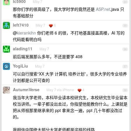
lc5900
May 7
34
那你们学的很高级了，我大学时学的竟然还是
ASP.net
,java 只
有基础部分
left7410
May 7
6
35
@
kierankihn
你们老师 6 的很，不打地基直接盖高楼，AI 写的
代码能看明白吗
alading11
May 7
36
前后端发展那么多年，不还是要学 408
YogiLiu
May 7
37
可以自行搜索“XX 大学 计算机 培养计划”，很多大学的专业培养
计划都是公开可查的
AutumnVerse
May 7 via iPhone
4
38
我当年大学老师，本科毕业读本校研究生，本校研究生毕业留本
校当讲师。一辈子都没出去过，你指望他能教你什么。上课就是
把从师祖那里继承来的 ppt 拿来念一遍，ppt 几十年都没改过
的。
我相信中国绝大部分大学老师都是这样的线路