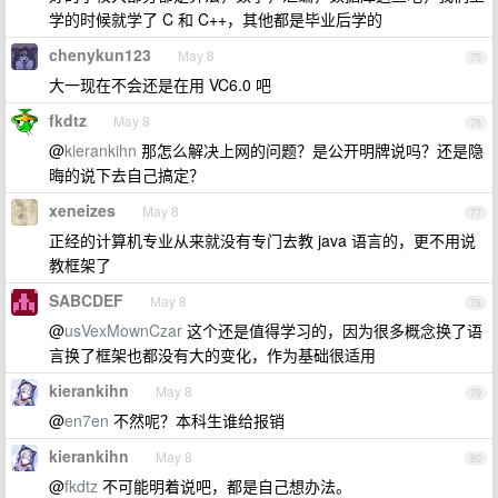
学的时候就学了 C 和 C++，其他都是毕业后学的
chenykun123
May 8
75
大一现在不会还是在用 VC6.0 吧
fkdtz
May 8
76
@
kierankihn
那怎么解决上网的问题？是公开明牌说吗？还是隐
晦的说下去自己搞定？
xeneizes
May 8
77
正经的计算机专业从来就没有专门去教 java 语言的，更不用说
教框架了
SABCDEF
May 8
78
@
usVexMownCzar
这个还是值得学习的，因为很多概念换了语
言换了框架也都没有大的变化，作为基础很适用
kierankihn
May 8
79
@
en7en
不然呢？本科生谁给报销
kierankihn
May 8
80
@
fkdtz
不可能明着说吧，都是自己想办法。