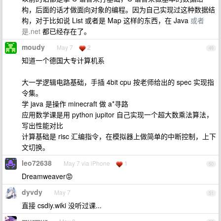
构，后面的话才做面向对象的编程。因为自己实现过这种数据结
构，对于比如说 List 或者是 Map 这样的东西，在 Java
或者
是.net
都已经存在了。
moudy
May 7
2
49
知道一个德国大专计算机系
大一学逻辑电路基础，手插 4bit cpu 按老师给出的 spec 实现指
令集。
学 java 是操作 minecraft 做 a*寻路
应用数学课是用 python jupitor 自己实现一个超大数乘法算法，
写出性能对比
计算基础是 risc 汇编指令，在模拟器上做简单的中断控制，上下
文切换。
leo72638
May 7 via iPhone
1
50
Dreamweaver😡
dyvdy
May 7
51
直接 csdiy.wiki 没听过课...