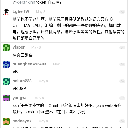
@
kierankihn
token 自费吗？
EgbertW
May 8
63
以前也不学这些啊，以前我们直接明确教过的语言只有 C ，
C++，MATLAB ，汇编。剩下的都是一些原理的东西，模电数
电，组成原理，计算机网络，编译原理等等的课程。其他语言的
编程都是自己学的
visper
May 8
64
网页三剑客
huangben453403
May 8
65
VB
nakun233
May 8
66
VB JSP
yangwa
May 8
67
ssh 还是课外学的，会 ssh 已经很厉害的好吧。java web 程序
设计，servlet+jsp 整本书在讲，各种示例
codesynx
May 8
68