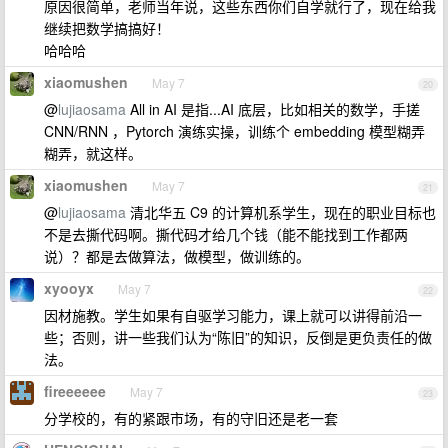
原因很简单，老师当年说，这些东西你们自学就行了，现在给我
继续把数学搞搞好！
哈哈哈
xiaomushen
May 7
20
@
lujiaosama
All in AI 是指...AI 底层，比如相关的数学，手搓
CNN/RNN ，Pytorch 演练实操，训练个 embedding 模型糊弄
糊弄，就这样。
xiaomushen
May 7
21
@
lujiaosama
清北华五 C9 的计算机系学生，现在的职业目标也
不是去撕代码啊。撕代码才给几个钱（能不能找到工作都两
说）？都是去做算法，做模型，做训练的。
xyooyx
May 7
22
因材施教。学生如果有自驱学习能力，课上就可以讲得前沿一
些；否则，讲一些我们认为“陈旧”的知识，反倒是更负责任的做
法。
fireeeeee
May 7
23
分学校的，有的紧跟市场，有的守旧还是老一套