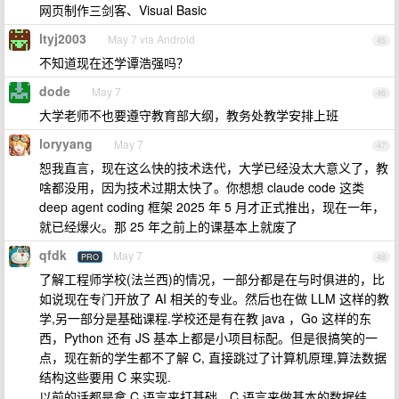
网页制作三剑客、Visual Basic
ltyj2003
May 7 via Android
45
不知道现在还学谭浩强吗？
dode
May 7
46
大学老师不也要遵守教育部大纲，教务处教学安排上班
loryyang
May 7
47
恕我直言，现在这么快的技术迭代，大学已经没太大意义了，教
啥都没用，因为技术过期太快了。你想想 claude code 这类
deep agent coding 框架 2025 年 5 月才正式推出，现在一年，
就已经爆火。那 25 年之前上的课基本上就废了
qfdk
May 7
PRO
48
了解工程师学校(法兰西)的情况，一部分都是在与时俱进的，比
如说现在专门开放了 AI 相关的专业。然后也在做 LLM 这样的教
学,另一部分是基础课程.学校还是有在教 java ，Go 这样的东
西，Python 还有 JS 基本上都是小项目标配。但是很搞笑的一
点，现在新的学生都不了解 C, 直接跳过了计算机原理,算法数据
结构这些要用 C 来实现.
以前的话都是拿 C 语言来打基础，C 语言来做基本的数据结