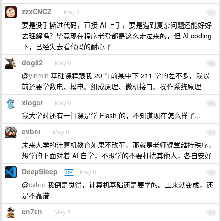
zzxCNCZ
May 8
57
要是没手撕过代码，直接 AI 上手，要是遇到复杂问题还能好好
去理解吗？毕竟现在程序老登都是这么走过来的，但 AI coding
下，已经失去看代码的耐心了
dog82
May 8
58
@
yinmin
基础课程跟我 20 年前某中下 211 学的差不多，我以
前还要学数电、模电、组成原理、微机接口、操作系统原理
xloger
May 8
59
我大学时还有一门课是学 Flash 的，不知道现在怎么样了...
cvbnt
May 8
60
未来大学的计算机教育如果不改革，那就是老师课堂维持秩序，
想学的下面对着 AI 自学，不想学的不要打扰其他人，各自安好
DeepSIeep
May 8
OP
61
@
cvbnt
我倒是觉得，计算机基础还是要学的。上来就变成，还
是不靠谱
en7en
May 8
62