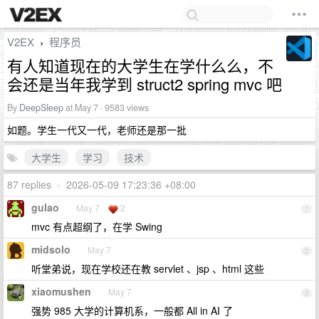
V2EX
程序员
›
有人知道现在的大学生在学什么么，不
会还是当年我学到 struct2 spring mvc 吧
By
DeepSIeep
at May 7 · 9583 views
如题。学生一代又一代，老师还是那一批
大学生
学习
技术
87 replies
•
2026-05-09 17:23:36 +08:00
gulao
May 7
2
1
mvc 有点超纲了，在学 Swing
midsolo
May 7
2
听堂弟说，现在学校还在教 servlet 、jsp 、html 这些
xiaomushen
May 7
3
强势 985 大学的计算机系，一般都 All in AI 了