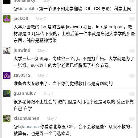
nomansky
May 7
14
@
kierankihn
第一节课不如先学翻墙 LOL. CS 导论：科学上网
jackOff
May 7
15
大学那会教的 jsp 啥的古早 javaweb 项目，ide 是 eclipse ，教
材都是 0 几年传下来的，上班后第一件事就是忘记大学学的那些
东西，纯粹是精神污染
junwind
May 7
16
大学三年不如黑马，尚硅谷三个月。不是打广告。大学就是为了
一张纸。90%以上的大学老师已经脱离了社会节奏。
za30312
May 7
17
准备去大专教书了，当下你们觉得教什么是有帮助的
guanhui07
May 7
18
很多老师跟不上社会的 教的,但是入门程序还是可以的 反正都靠
自己 自学
xiaomushen
May 7
19
@
lujiaosama
你看清北华五 C9 ，会不会教这些？从来不教的，
就算有，也是弄一个门选修课。