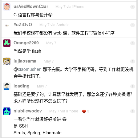
usVexMownCzar
May 7 via iPhone
4
C 语言程序与设计🤪
YuZiOvO
May 7 via Android
5
我们学校现在都没有 web 课，软件工程写微信小程序
Orange2269
May 7
6
当然是学 flash
lujiaosama
May 7
7
@
xiaomushen
那不完蛋。大学不手撕代码，等到工作就更没机
会手撕代码了。
loading
May 7
8
基础还是要学的，计算器早就发明了，那怎么还学各种变换呢？
求方程听说现在不怎么玩了？
niubilewodev
May 7 via iPhone
3
9
一看你当年就没好好听讲 😆
是 SSH
Struts, Spring, Hibernate