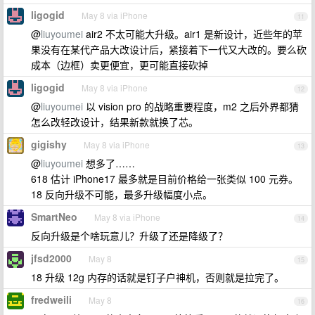
ligogid
May 8 via iPhone
11
@
liuyoumei
air2 不太可能大升级。air1 是新设计，近些年的苹
果没有在某代产品大改设计后，紧接着下一代又大改的。要么砍
成本（边框）卖更便宜，更可能直接砍掉
ligogid
May 8 via iPhone
12
@
liuyoumei
以 vision pro 的战略重要程度，m2 之后外界都猜
怎么改轻改设计，结果新款就换了芯。
gigishy
May 8 via iPhone
13
@
liuyoumei
想多了……
618 估计 iPhone17 最多就是目前价格给一张类似 100 元券。
18 反向升级不可能，最多升级幅度小点。
SmartNeo
May 8 via iPhone
14
反向升级是个啥玩意儿？升级了还是降级了？
jfsd2000
May 8
15
18 升级 12g 内存的话就是钉子户神机，否则就是拉完了。
fredweili
May 8
16