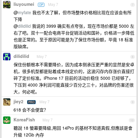
liuyoumei
May 7
OP
7
@
myfate
我也不太了解，但市场整体价格相比现在应该会有所
下降
@
dilidilid
我说的 3999 确实有点夸张，现在市场价都是 5000 左
右了吧。双十一配合电商平台促销活动和国补，价格进一步降低
也是正常的。至于原因可能是为了保住市场份额，毕竟 18 标准
版缺席。
dilidilid
May 7
8
保住份额根本不需要降价，因为成本侧承压更严重的显然是安卓
机，很多机型都是贴着成本线定价的，这波闪存内存涨价直接打
碎了定价标准。iPhone 17 目前的活动价稳住 5000 已经够了，
下压到 4000 净利润可能直接少百分之三十，对品牌的伤害还很
大，何必呢。
jiey2
May 7
PRO
9
618 会不会便宜？
KoreaFish
May 7
10
聽說 18 螢幕要降級,用回 14Pro 的基材不知道真假,但應該是會
升級 12Gb 內存