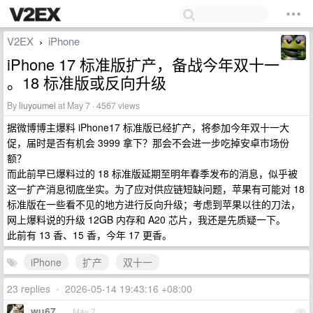
V2EX
iPhone
›
iPhone 17 标准版扩产，备战今年双十一
。18 标准版或反向升级
By
liuyoumei
at May 7 · 4567 views
据微博博主爆料 iPhone17 标准版已经扩产，将参加今年双十一大
促，届时是否有机会 3999 拿下？那会不会进一步吃掉安卓市场份
额？
而此前早已爆料过的 18 标准版延期至明年春季发布的消息，似乎被
这一扩产消息彻底坐实。为了应对供应链短缺问题，苹果有可能对 18
标准版在一些看不见的地方进行反向升级；考虑到苹果以往的刀法，
网上爆料说的升级 12GB 内存和 A20 芯片，我还是先质疑一下。
此前有 13 香、15 香，今年 17 更香。
iPhone
扩产
双十一
23 replies
•
2026-05-14 19:43:16 +08:00
wu67
May 7
1