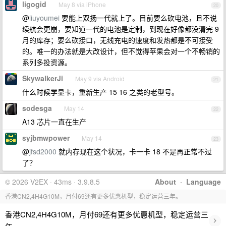
ligogid
May 8 via iPhone
20
@
liuyoumei
要能上双扬一代就上了。目前要么砍电池，且不说
续航会更崩，要知道一代的电池是定制，到现在好像都没清完 9
月的库存；要么砍接口，无线充电的速度和发热都是不可接受
的。唯一的办法就是大改设计，但不觉得苹果会对一个不畅销的
系列多投资源。
SkywalkerJi
May 9 via Android
21
什么时候学显卡，重新生产 15 16 之类的老型号。
sodesga
May 14
22
A13 芯片一直在生产
syjbmwpower
May 14
23
@
jfsd2000
就内存现在这个状况，卡一卡 18 不是再正常不过
了？
© 2026 V2EX · 43ms · 3.9.8.5
About
·
Language
香港CN2,4H4G10M，月付69还有更多优惠机型，稳定运营三年。
香港CN2,4H4G10M，月付69还有更多优惠机型，稳定运营三
›