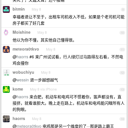
bitmin
May 8
9
幸福者退让不至于，出租车司机收入不低，如果是个老司机可能
房子都买了好几套
Moishine
May 8
10
他以为你不懂，其实他自己懂得很。
meteora0tkvo
May 8
11
@
haorrs
#6 来广州试试看，行人绿灯过马路得左右看，不然电
鸡会撞你
wobuchiyu
May 8
12
@
wessin
退一步越想越气
kome
May 8 via iPhone
13
@
haorrs
来合肥，机动车和电鸡可不惯着你，笛声都没有，直
接挤，就看谁胆大。晚上走在路上，机动车和电鸡能闪瞎所有人
的狗眼。
haorrs
May 8
14
@
meteora0tkvo
电鸡那是另一个维度的了···那是路上霸王