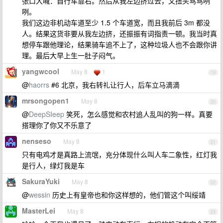
张口大喊：自行车靠右。然后从我左边挤过去，又扭头骂骂咧
咧。
我们这边非机动车道至少 1.5 个车道宽，而且我前后 3m 都没
人。结果这货非要从我左边挤，还振振有词指责一顿。我当时真
想停车跟他理论，结果骑车追不上了，这种垃圾人也不会跟你讲
理。最后大早上生一肚子闷气。
yangwcool
May 8
1
19
@
haorrs
#6 北京，我右转礼让行人，后车立马滴滴
mrsongopen1
May 8
20
@
DeepSIeep
笑死，怎么感觉和农村追人乱叫的狗一样。真要
搭理你了你又不乐意了
nenseso
May 8
21
只有电鸡才是真路上流氓，充分体现什么叫人车二象性，红灯我
是行人，绿灯我是车
SakuraYuki
May 8
22
@
wessin
历史上有皇帝也和你这样想的，他们管这个叫绥靖
MasterLei
May 8
23