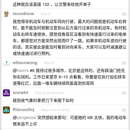
这种就应该直接 122 ，让交警来给他开单子
recordnow
May 8
46
我觉得非机动车与机动车同向行驶，最大的问题就是机动车右转
时，能不能及时观察注意到从后方直行过来的非机动车，有时机
动车右转车速很快，感觉视角盲区没看到有快速直行过来的电单
车，都感觉对方是突然出现而吓了一跳，如果非机动车逆向行驶
的话，其实彼此是能及时看到对向来车，大家可以及时减速避让
或快速通过进行预判。
edisonwong
May 8
47
@
haorrs
#6 我待过很多城市，北京是这样的，还有踩油门抢先
你右拐的。工作日来望京 9~10 点看看，你要是在执行加右转车
道等红灯，后面一堆车辆持续鸣笛直到你耳鸣
snow64
May 8 via Android
48
碰到戾气重的拿把刀下来阁下如何
PrinceofInj
May 8 via Android
49
@
yangwcool
突然想起来那句：可是她的 id6 太快，我的电动车
根本追不上🤣