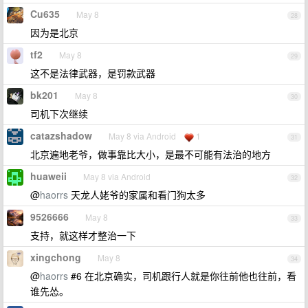
Cu635
May 8
28
因为是北京
tf2
May 8
29
这不是法律武器，是罚款武器
bk201
May 8
30
司机下次继续
catazshadow
May 8 via Android
1
31
北京遍地老爷，做事靠比大小，是最不可能有法治的地方
huaweii
May 8 via Android
32
@
haorrs
天龙人姥爷的家属和看门狗太多
9526666
May 8
33
支持，就这样才整治一下
xingchong
May 8
34
@
haorrs
#6 在北京确实，司机跟行人就是你往前他也往前，看
谁先怂。