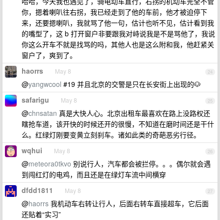
哈哈，今天我也遇见了，骑电动车直行，右拐的机动车完全不管
你，摁着喇叭往右拐，我已经走到了他的车前，他才被迫停下
来，还要摁喇叭，我就骂了他一句，估计也听不见，估计看到我
的嘴型了，这 b 打开窗户非要跟我对峙说我是不是骂他了，我说
你这么开车不就是找骂的吗，其他人也是这么附和我，他赶紧关
窗户了，爽到了。
haorrs
May 8
24
@
yangwcool
#19 并且北京的交警是只在长安街上出现的🐶
safarigu
May 8
25
@
chnsatan
真是大快人心。北京出租车最喜欢在路上没路权还
瞎抢车道，该开快的时候还开的很慢，不知道在磨时间还是干什
么。红绿灯刚要变黄立刻刹车。诸如此类的奇葩恶劣行径。
wqhui
May 8
26
@
meteora0tkvo
别说行人，汽车都会被拦停。。。偶尔就会遇
到闯红灯的电鸡，而且还是在绿灯车流中间横穿
dfdd1811
May 8
27
@
haorrs
我机动车右转让行人，后面右转车直接超车，它后面
还贴着“实习”