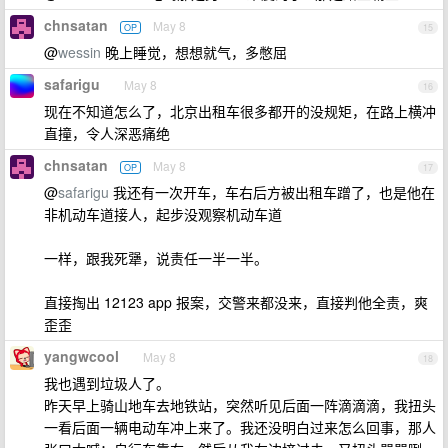
chnsatan
May 8
OP
15
@
wessin
晚上睡觉，想想就气，多憋屈
safarigu
May 8
16
现在不知道怎么了，北京出租车很多都开的没规矩，在路上横冲
直撞，令人深恶痛绝
chnsatan
May 8
OP
17
@
safarigu
我还有一次开车，车右后方被出租车蹭了，也是他在
非机动车道接人，起步没观察机动车道
一样，跟我死犟，说责任一半一半。
直接掏出 12123 app 报案，交警来都没来，直接判他全责，爽
歪歪
yangwcool
May 8
18
我也遇到垃圾人了。
昨天早上骑山地车去地铁站，突然听见后面一阵滴滴滴，我扭头
一看后面一辆电动车冲上来了。我还没明白过来怎么回事，那人