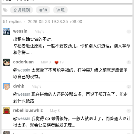
交通规则
变道
违规
51 replies
•
2026-05-23 19:28:35 +08:00
wessin
May 8
1
出租车确实做的不对。
幸福者退让原则，一般不要较劲儿，你和别人讲道理，别人拿命
和你拼.....
coderluan
May 8
19
2
@
wessin
太窝囊了不可能幸福的，在冲突升级之前就是应该争
取自己的权益。
dwhh
May 8
3
@
wessin
现在拼命的人还是没那么多，再说了都开车了，能走
到什么绝路
rebelliouswhiz
May 8
4
@
wessin
我觉得 op 做得很好，一般人就退让了，而普通人退让
得太多，就会让蛮横者越发无理...