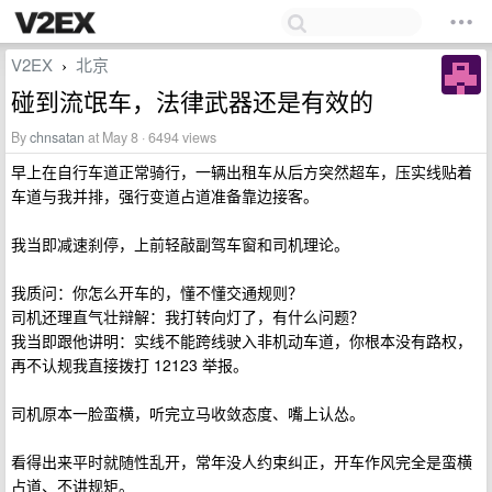
V2EX
北京
›
碰到流氓车，法律武器还是有效的
By
chnsatan
at May 8 · 6494 views
早上在自行车道正常骑行，一辆出租车从后方突然超车，压实线贴着
车道与我并排，强行变道占道准备靠边接客。
我当即减速刹停，上前轻敲副驾车窗和司机理论。
我质问：你怎么开车的，懂不懂交通规则？
司机还理直气壮辩解：我打转向灯了，有什么问题？
我当即跟他讲明：实线不能跨线驶入非机动车道，你根本没有路权，
再不认规我直接拨打 12123 举报。
司机原本一脸蛮横，听完立马收敛态度、嘴上认怂。
看得出来平时就随性乱开，常年没人约束纠正，开车作风完全是蛮横
占道、不讲规矩。