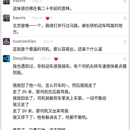
haorrs
May 8
5
这味道仿佛在看二十年前的意林。
haorrs
May 8
2
6
北京是唯一一个，我绿灯步行过马路，被右转机动车鸣笛的地
方。
nuansediao
May 8
7
这就是个傻逼的司机。那么容易怂，还装个什么逼
DeepSIeep
May 8
1
8
我也遇到过，非机动车道我骑车。有个司机右转车速很快差点撞
到我。
我就怼了他一句，怎么开车的~。然后我就走了
走了 20 米，那司机在后面骂我。
我就回去了，司机就躲到车里关上车窗，一动不敢动
我又走了
走了 20 米，那司机又出来骂我
我又停下了，他有躲进去了，吭都不敢吭。
笑死了，又蠢又耸，还不服输