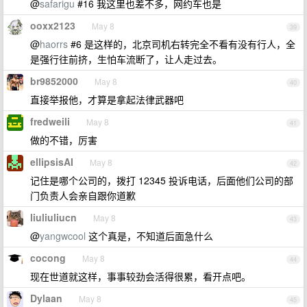
@
safarigu
#16 我这里也差不多，网约车也是
ooxx2123
May 8
39
@
haorrs
#6 是这样的，北京司机右转完全不看有没有行人，全
是强行往前挤，生怕车流断了，让人走过去。
br9852000
May 8
40
直接举报他，才算是拿起法律武器吧
fredweili
May 8
41
做的不错，厉害
ellipsisAI
May 8
42
记住是哪个公司的，拨打 12345 投诉电话，后面他们公司的部
门负责人会亲自跟你道歉
liuliuliucn
May 8
43
@
yangwcool
这个真是，不知道后面急什么
cocong
May 8
44
现在世道就这样，事事较劲会活得很累，看开点吧。
Dylaan
May 8
45