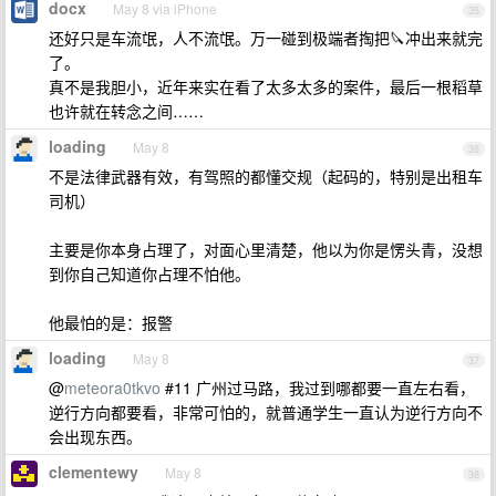
docx
May 8 via iPhone
35
还好只是车流氓，人不流氓。万一碰到极端者掏把🔪冲出来就完
了。
真不是我胆小，近年来实在看了太多太多的案件，最后一根稻草
也许就在转念之间……
loading
May 8
36
不是法律武器有效，有驾照的都懂交规（起码的，特别是出租车
司机）
主要是你本身占理了，对面心里清楚，他以为你是愣头青，没想
到你自己知道你占理不怕他。
他最怕的是：报警
loading
May 8
37
@
meteora0tkvo
#11 广州过马路，我过到哪都要一直左右看，
逆行方向都要看，非常可怕的，就普通学生一直认为逆行方向不
会出现东西。
clementewy
May 8
38