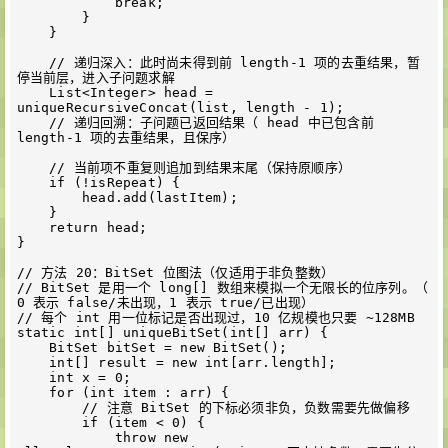
            break;

        }

    }

    // 递归深入：此时尚未得到前 length-1 项的去重结果，暂
停当前层，进入子问题求解

    List<Integer> head = 
uniqueRecursiveConcat(list, length - 1);

    // 递归回溯：子问题已返回结果（ head 中已包含前 
length-1 项的去重结果，且保序）

    // 当前项不重复则追加到结果末尾（保持原顺序）

    if (!isRepeat) {

        head.add(lastItem);

    }

    return head;

}

// 方法 20：BitSet 位图法（仅适用于非负整数）

// BitSet 是用一个 long[] 数组来模拟一个无限长的位序列。（ 
0 表示 false/未出现，1 表示 true/已出现）

// 每个 int 用一位标记是否出现过，10 亿规模也只要 ~128MB

static int[] uniqueBitSet(int[] arr) {

    BitSet bitSet = new BitSet();

    int[] result = new int[arr.length];

    int x = 0;

    for (int item : arr) {

        // 注意 BitSet 的下标必须非负，负数需要先做偏移

        if (item < 0) {

            throw new 