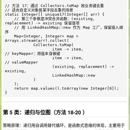
// 方法 17：通过 Collectors.toMap 按业务键去重

// 适合自定义对象按某字段去重的场景

static Integer[] unique17(Integer[] arr) {

    // 第三个参数是冲突合并函数：(existing, 
replacement) -> existing 保留首项

    // 用 LinkedHashMap::new 作为 Map 工厂，保留插入顺
序

    Map<Integer, Integer> map = 
Arrays.stream(arr).collect(

            Collectors.toMap(

                    item -> item,                  
// keyMapper：用值本身做键

                    item -> item,                  
// valueMapper

                    (existing, replacement) -> 
existing,

                    LinkedHashMap::new

            )

    );

    return map.values().toArray(new Integer[0]);

第 5 类：递归与位图（方法 18-20 ）
策略原理：递归用自调用替代循环，是函数式思维的体现，主要用于