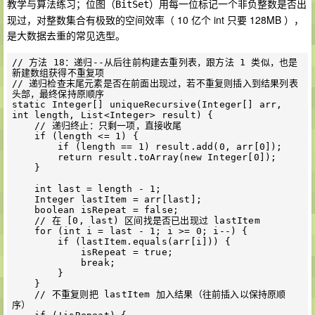
教学与算法练习；位图（
）用每一位标记一个非负整数是否出
BitSet
现过，对整数集合有极致的空间效率（ 10 亿个 int 只要 128MB ），
是大数据去重的常见选型。
// 方法 18：递归--从后往前构建去重列表，跟方法 1 类似，也是
新建数组获得不重复项

// 递归检查末尾元素是否在前面出现过，若不重复则插入到结果列表
头部，最终保持原顺序

static Integer[] uniqueRecursive(Integer[] arr, 
int length, List<Integer> result) {

    // 递归终止：只剩一项，直接收尾

    if (length <= 1) {

        if (length == 1) result.add(0, arr[0]);

        return result.toArray(new Integer[0]);

    }

    int last = length - 1;

    Integer lastItem = arr[last];

    boolean isRepeat = false;

    // 在 [0, last) 区间找是否已出现过 lastItem

    for (int i = last - 1; i >= 0; i--) {

        if (lastItem.equals(arr[i])) {

            isRepeat = true;

            break;

        }

    }

    // 不重复则把 lastItem 加入结果（往前插入以保持原顺
序）
