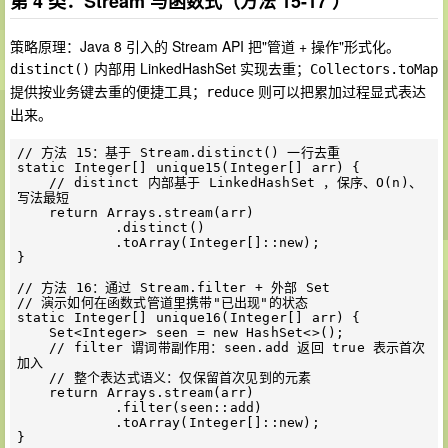
第 4 类：Stream 与函数式（方法 15-17 ）
策略原理：Java 8 引入的 Stream API 把"管道 + 操作"形式化。
内部用 LinkedHashSet 实现去重；
distinct()
Collectors.toMap
提供按业务键去重的便捷工具；
则可以把累加过程显式表达
reduce
出来。
// 方法 15：基于 Stream.distinct() 一行去重

static Integer[] unique15(Integer[] arr) {

    // distinct 内部基于 LinkedHashSet ，保序、O(n)、
写法最短

    return Arrays.stream(arr)

            .distinct()

            .toArray(Integer[]::new);

}

// 方法 16：通过 Stream.filter + 外部 Set

// 演示如何在函数式管道里携带"已出现"的状态

static Integer[] unique16(Integer[] arr) {

    Set<Integer> seen = new HashSet<>();

    // filter 谓词带副作用：seen.add 返回 true 表示首次
加入

    // 整个表达式语义：仅保留首次见到的元素

    return Arrays.stream(arr)

            .filter(seen::add)

            .toArray(Integer[]::new);

}
