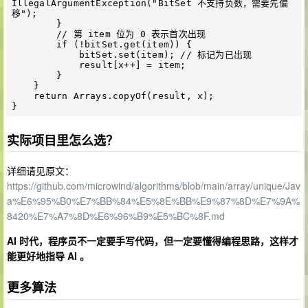
IllegalArgumentException("BitSet 不支持负数，需要先偏
移");

        }

        // 第 item 位为 0 表示首次出现

        if (!bitSet.get(item)) {

            bitSet.set(item); // 标记为已出现

            result[x++] = item;

        }

    }

    return Arrays.copyOf(result, x);

实际项目里怎么选？
详细请见原文：
https://github.com/microwind/algorithms/blob/main/array/unique/Jav
a%E6%95%B0%E7%BB%84%E5%8E%BB%E9%87%8D%E7%9A%
8420%E7%A7%8D%E6%96%B9%E5%BC%8F.md
AI 时代，程序员不一定要手写代码，但一定要懂得编程思路，这样才
能更好地指导 AI 。
更多算法