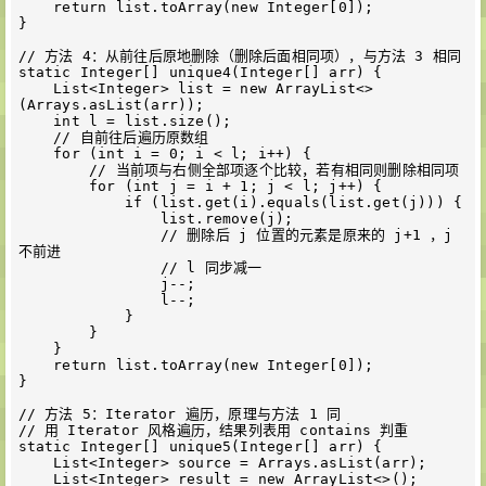
    return list.toArray(new Integer[0]);

}

// 方法 4：从前往后原地删除（删除后面相同项），与方法 3 相同

static Integer[] unique4(Integer[] arr) {

    List<Integer> list = new ArrayList<>
(Arrays.asList(arr));

    int l = list.size();

    // 自前往后遍历原数组

    for (int i = 0; i < l; i++) {

        // 当前项与右侧全部项逐个比较，若有相同则删除相同项

        for (int j = i + 1; j < l; j++) {

            if (list.get(i).equals(list.get(j))) {

                list.remove(j);

                // 删除后 j 位置的元素是原来的 j+1 ，j 
不前进

                // l 同步减一

                j--;

                l--;

            }

        }

    }

    return list.toArray(new Integer[0]);

}

// 方法 5：Iterator 遍历，原理与方法 1 同

// 用 Iterator 风格遍历，结果列表用 contains 判重

static Integer[] unique5(Integer[] arr) {

    List<Integer> source = Arrays.asList(arr);

    List<Integer> result = new ArrayList<>();
