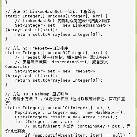
}

// 方法 8：LinkedHashSet——保序，工程首选

static Integer[] unique8(Integer[] arr) {

    // LinkedHashSet 内部用双向链表维护插入顺序

    Set<Integer> set = new LinkedHashSet<>
(Arrays.asList(arr));

    return set.toArray(new Integer[0]);

}

// 方法 9：TreeSet——自动排序

static Integer[] unique9(Integer[] arr) {

    // TreeSet 基于红黑树，插入即有序（默认升序）

    // 需要降序就用 .descendingSet() 或自定义 
Comparator

    Set<Integer> set = new TreeSet<>
(Arrays.asList(arr));

    return set.toArray(new Integer[0]);

}

// 方法 10：HashMap 显式判重

// 等价于方法 7 ，但更便于扩展（值可以放统计信息、首次位置
等）

static Integer[] unique10(Integer[] arr) {

    Map<Integer, Integer> map = new HashMap<>();

    List<Integer> result = new ArrayList<>();

    for (Integer item : arr) {

        // putIfAbsent 内部判 containsKey + put ，等
价但更紧凑

        if (map.putIfAbsent(item, item) == null) {
