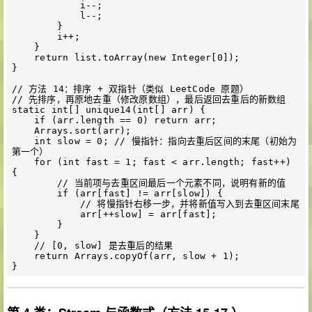
            i--;

            l--;

        }

        i++;

    }

    return list.toArray(new Integer[0]);

}

// 方法 14：排序 + 双指针（类似 LeetCode 原题）

// 先排序，再原地去重（修改原数组），最后返回去重后的新数组

static int[] unique14(int[] arr) {

    if (arr.length == 0) return arr;

    Arrays.sort(arr);

    int slow = 0; // 慢指针：指向去重后区间的末尾（初始为
第一个）

    for (int fast = 1; fast < arr.length; fast++) 
{

        // 当前项与去重区间最后一个元素不同，说明有新的值

        if (arr[fast] != arr[slow]) {

            // 将慢指针右移一步，并将新值写入到去重区间末尾

            arr[++slow] = arr[fast];

        }

    }

    // [0, slow] 是去重后的结果

    return Arrays.copyOf(arr, slow + 1);
