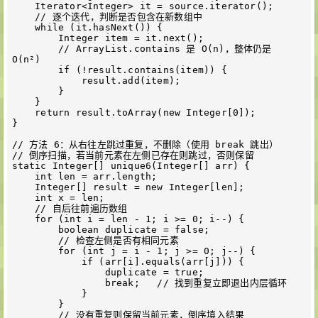
    Iterator<Integer> it = source.iterator();

    // 逐个迭代，判断是否包含在新数组中

    while (it.hasNext()) {

        Integer item = it.next();

        // ArrayList.contains 是 O(n)，整体仍是 
O(n²)

        if (!result.contains(item)) {

            result.add(item);

        }

    }

    return result.toArray(new Integer[0]);

}

// 方法 6：从右往左跳过重复，不删除（使用 break 跳出）

// 倒序扫描，若当前元素在左侧已存在则跳过，否则保留

static Integer[] unique6(Integer[] arr) {

    int len = arr.length;

    Integer[] result = new Integer[len];

    int x = len;

    // 自后往前遍历数组

    for (int i = len - 1; i >= 0; i--) {

        boolean duplicate = false;

        // 检查左侧是否有相同元素

        for (int j = i - 1; j >= 0; j--) {

            if (arr[i].equals(arr[j])) {

                duplicate = true;

                break;   // 找到重复立即退出内层循环

            }

        }

        // 没有重复则保留当前元素，倒序填入结果
