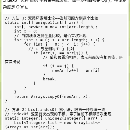
这种"原始"手段来完成去重。每一步判断都是 O(n)，整体复
indexOf
杂度是 O(n²)。
// 方法 1：双循环索引比较——当前项跟左侧逐个比较

static int[] unique1(int[] arr) {

    int[] newArr = new int[arr.length];

    int x = 0;

    // 当前项跟左侧全量比较，是否首次出现

    for (int i = 0; i < arr.length; i++) {

        for (int j = 0; j <= i; j++) {

          // i 与左侧每个 j 比对

            if (arr[i] == arr[j]) {

                // 值和位置均相同，表示前面没有相同值，是
首次出现

                if (i == j) {

                    newArr[x++] = arr[i];

                }

                break;

            }

        }

    }

    return Arrays.copyOf(newArr, x);

}

// 方法 2：List.indexOf 索引法，跟第一种原理一致

// indexOf 返回首次出现的下标，等于当前下标即首次出现

static Integer[] unique2(Integer[] arr) {

    List<Integer> list = new ArrayList<>
(Arrays.asList(arr));
