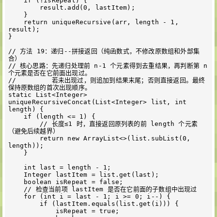
    if (!isRepeat) {

        result.add(0, lastItem);

    }

    return uniqueRecursive(arr, length - 1, 
result);

}

// 方法 19：递归--拼接返回（纯函数式，不修改原数组和外部集
合）

// 核心思路：先递归处理前 n-1 个元素得到去重结果，再判断第 n 
个元素是否在它前面出现过。

//         若未出现过，则追加到结果末尾；否则直接返回。最终
保持原数组的首次出现顺序。

static List<Integer> 
uniqueRecursiveConcat(List<Integer> list, int 
length) {

    if (length <= 1) {

        // 长度≤1 时，直接返回原列表的前 length 个元素
（避免后续越界）

        return new ArrayList<>(list.subList(0, 
length));

    }

    int last = length - 1;

    Integer lastItem = list.get(last);

    boolean isRepeat = false;

    // 检查当前项 lastItem 是否在它前面的子数组中出现过

    for (int i = last - 1; i >= 0; i--) {

        if (lastItem.equals(list.get(i))) {

            isRepeat = true;
