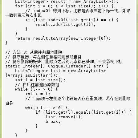
    List<Integer> result = new ArrayList<>();

    for (int i = 0; i < list.size(); i++) {

        // indexOf 得到下标，比较是否跟当前下标一致，如果
一致则表示首次出现

        if (list.indexOf(list.get(i)) == i) {

            result.add(list.get(i));

        }

    }

    return result.toArray(new Integer[0]);

}

// 方法 3：从后往前原地删除

// 倒序遍历，与左侧任意相同则删除自身

// 倒序删除的好处：删除点之后的元素都已处理，不会影响下标

static Integer[] unique3(Integer[] arr) {

    List<Integer> list = new ArrayList<>
(Arrays.asList(arr));

    int l = list.size();

    // 自后往前遍历原数组

    while (l-- > 0) {

        int i = l;

        // 当前项与左侧逐个比较是否存在重复项，若存在则删除
自身

        while (i-- > 0) {

            if (list.get(l).equals(list.get(i))) {

                list.remove(l);

                break;

            }

        }

    }
