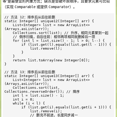
等"是最便宜的判重方式；缺点是会破坏原顺序，且要求元素可比较
（实现
或提供
）。
Comparable
Comparator
// 方法 12：排序后从后往前删

static Integer[] unique12(Integer[] arr) {

    List<Integer> list = new ArrayList<>
(Arrays.asList(arr));

    Collections.sort(list); // 升序，相同元素聚到一起

    // 倒序扫描，自后往前：相邻两项相同就删掉后一项

    for (int l = list.size() - 1; l > 0; l--) {

        if (list.get(l).equals(list.get(l - 1))) {

            list.remove(l);

        }

    }

    return list.toArray(new Integer[0]);

}

// 方法 13：排序后从前往后删

static Integer[] unique13(Integer[] arr) {

    List<Integer> list = new ArrayList<>
(Arrays.asList(arr));

    Collections.sort(list, 
Collections.reverseOrder()); // 降序

    int l = list.size() - 1;

    int i = 0;

    while (i < l) {

        if (list.get(i).equals(list.get(i + 1))) {

            list.remove(i);

            // 删完不前进，长度同步减一
