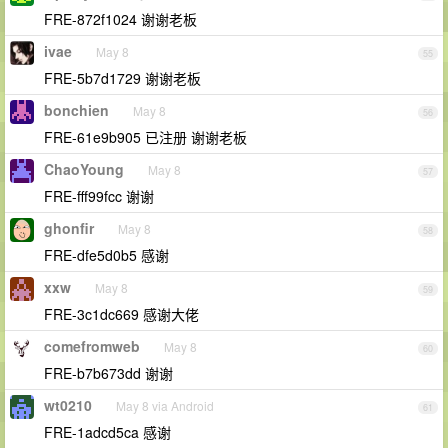
FRE-872f1024 谢谢老板
ivae
May 8
55
FRE-5b7d1729 谢谢老板
bonchien
May 8
56
FRE-61e9b905 已注册 谢谢老板
ChaoYoung
May 8
57
FRE-fff99fcc 谢谢
ghonfir
May 8
58
FRE-dfe5d0b5 感谢
xxw
May 8
59
FRE-3c1dc669 感谢大佬
comefromweb
May 8
60
FRE-b7b673dd 谢谢
wt0210
May 8 via Android
61
FRE-1adcd5ca 感谢