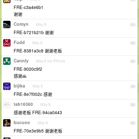
FRE-c3a4e6b1
谢谢
Comyn
May 8
41
FRE-b721b21b 谢谢
Fudd
May 8
42
FRE-8381a3c8 谢谢老板
Cannly
May 8 via iPhone
43
FRE-9020c9f2
感谢🙏
bijika
May 8
44
FRE-8e7f002c 感谢
tab16360
May 8
45
感谢老板 FRE-94ca0443
bucuoo
May 8
46
FRE-70e3e9b5 谢谢老板