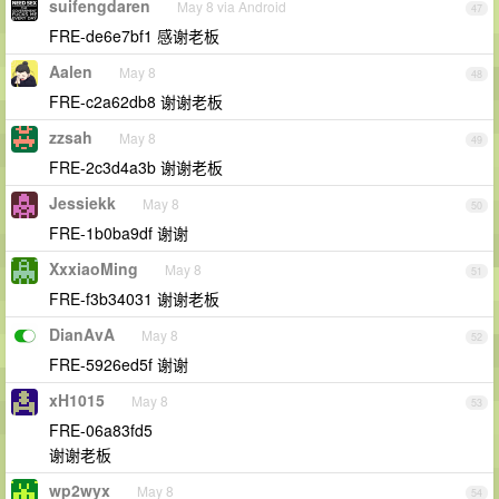
suifengdaren
May 8 via Android
47
FRE-de6e7bf1 感谢老板
Aalen
May 8
48
FRE-c2a62db8 谢谢老板
zzsah
May 8
49
FRE-2c3d4a3b 谢谢老板
Jessiekk
May 8
50
FRE-1b0ba9df 谢谢
XxxiaoMing
May 8
51
FRE-f3b34031 谢谢老板
DianAvA
May 8
52
FRE-5926ed5f 谢谢
xH1015
May 8
53
FRE-06a83fd5
谢谢老板
wp2wyx
May 8
54