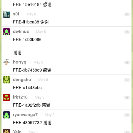
FRE-15e10184 感谢
s0f
May 8
34
FRE-ff1bea38 谢谢
dwlinux
May 8
35
FRE-1cb0b066
谢谢!
horryq
May 8
36
FRE-9b7458e9 感谢
dengshu
May 8
37
FRE-e1448ebc
lrk1210
May 8
38
FRE-1a92f2db 感谢
ryanwangx7
May 8
39
FRE-48057732 谢谢
Yelp
May 8
40