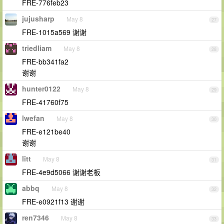
FRE-776feb23
jujusharp
May 8
27
FRE-1015a569 谢谢
triedliam
May 8
28
FRE-bb341fa2
谢谢
hunter0122
May 8
29
FRE-41760f75
lwefan
May 8
30
FRE-e121be40
谢谢
litt
May 8
31
FRE-4e9d5066 谢谢老板
abbq
May 8
32
FRE-e0921f13 谢谢
ren7346
May 8
33