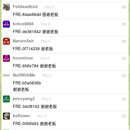
Felldeadbird
May 8
88
FRE-84ae86dd 感谢老板
boluo8888
May 8
89
FRE-de381842 谢谢老板
NarutoAsh
May 8
90
FRE-0f714239 谢老板
hcontinue
May 8
91
FRE-6f4fe784 谢谢老板
NullWithMe
May 8
92
FRE-b5a0836b
谢谢老板
jercoyang2
May 8
93
FRE-34cf8162 谢谢老板
beflower
May 8
94
FRE-00fdf463 谢谢老板