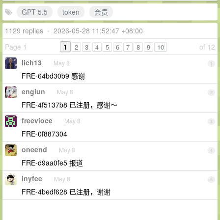
GPT-5.5
token
会员
1129 replies
•
2026-05-28 11:52:47 +08:00
Page 1
1
of 12
2
3
4
5
6
7
8
9
10
lich13
May 8
1
FRE-64bd30b9 感谢
engiun
May 8
2
FRE-4f5137b8 已注册，感谢～
freevioce
May 8
3
FRE-0f887304
oneend
May 8
4
FRE-d9aa0fe5 报道
inyfee
May 8
5
FRE-4bedf628 已注册，谢谢