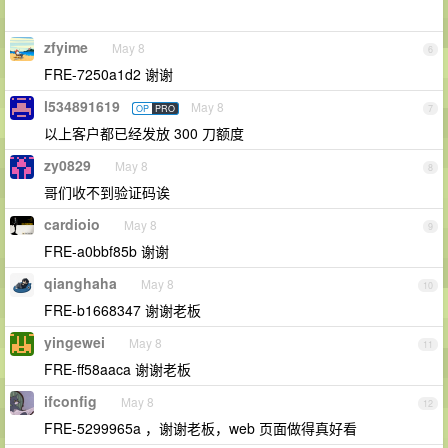
zfyime
May 8
6
FRE-7250a1d2 谢谢
l534891619
May 8
OP
PRO
7
以上客户都已经发放 300 刀额度
zy0829
May 8
8
哥们收不到验证码诶
cardioio
May 8
9
FRE-a0bbf85b 谢谢
qianghaha
May 8
10
FRE-b1668347 谢谢老板
yingewei
May 8
11
FRE-ff58aaca 谢谢老板
ifconfig
May 8
12
FRE-5299965a ，谢谢老板，web 页面做得真好看