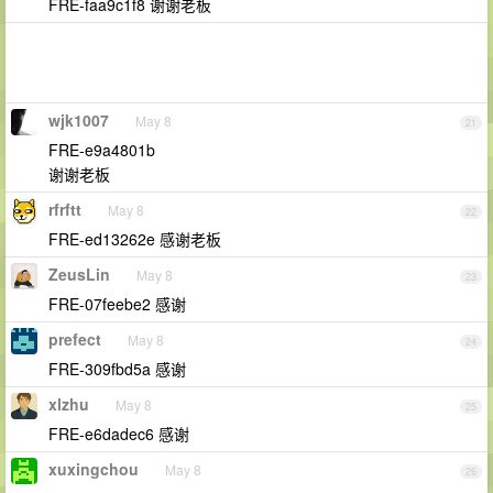
FRE-faa9c1f8 谢谢老板
wjk1007
May 8
21
FRE-e9a4801b
谢谢老板
rfrftt
May 8
22
FRE-ed13262e 感谢老板
ZeusLin
May 8
23
FRE-07feebe2 感谢
prefect
May 8
24
FRE-309fbd5a 感谢
xlzhu
May 8
25
FRE-e6dadec6 感谢
xuxingchou
May 8
26