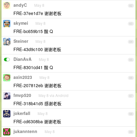
andyC
May 8
62
FRE-37ee1d7e 谢谢老板
skymei
May 8
63
FRE-bc659b15 酸 Q
Steiner
May 8
64
FRE-43d9c100 谢谢老板
DianAvA
May 8
65
FRE-8301cd41 酸 Q
axin2023
May 8
66
FRE-207812eb 谢谢老板
fmvp520
May 8 via Android
67
FRE-318b41d5 感谢老板
jokerfall
May 8
68
FRE-cd6308ba 谢谢老板
jukanntenn
May 8
69