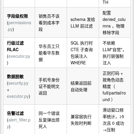
TH
配置
字段级权限
销售员不该
schema 发给
denied_colu
(
permissions
看到成本字
LLM 前过滤
mns ，物理
.py
)
段
移除字段
行级过滤
SQL 执行时
不依赖
华东员工只
RLAC
CTE 子查询
LLM"自觉"，
能看华东数
(
executor.py
包装注入
执行层强制
据
)
WHERE
注入
正则打码 +
数据脱敏
手机号身份
按角色动态
(
security.py
结果返回前
证不能明文
精度（
+
自动处理
返回
full/partial/ro
executor.py
)
und ）
滑动窗口频
告警过滤
同一个错误
兼容层执行
率统计，≥5
(
alert_filter.p
反复弹出烦
失败时判断
次且 0 成功
y
)
死人
→压制