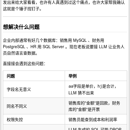
发出来给大家看看，也许有人真遇到过这个痛点，也许大家帮我确认
这就是个锤子找钉子。
想解决什么问题
企业内部通常有好几个数据库：销售用 MySQL 、财务用
PostgreSQL 、HR 用 SQL Server 。现在老板说要接 LLM 让业务人
员自然语言查数据。
直接接会遇到这些问题：
问题
举例
字段是单价，
是合计，
aa
hj
字段名无意义
LLM 猜不出来
销售库的"金额"是回款，财务
同名不同义
库的"金额"是开票
权限失控
销售员能查到成本和利润率
LLM 生成的 SQL 可能 DROP