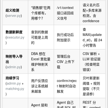
语义名片匹
"销售额"在两
/v1/context
歧义检测
配+多库来源
个库都有，
接口返回歧
(
server.py
)
检测，含
用哪个？
义信号
confidence
查
数据新鲜度
查到的数据
执行成功后
MAX(update
(
executor.py
可能是上周
附加提示
d_at)，超 24
)
的
小时警告
DBA 想在
CSV 解析 +
映射导入导
管理后台
Excel 里批量
LLM 验证层
出
CSV 上传下
维护映射关
（检查明显
(
admin.py
)
载
系
错误）
持续学习
贝叶斯更新
用户反馈应
confirm/rejec
(
admin.py
+
阈值 + 规则
该让系统越
t 映射时自动
matching.py
提取（不只
来越准
触发
)
是调参）
Agent 自己
REST 分
Agent 层和
生成 SQL 时
离：context