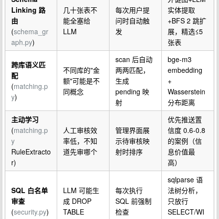
Linking 路
几十张表不
每次用户提
实体提取
由
能全塞给
问时自动触
+BFS 2 跳扩
(
schema_gr
LLM
发
展，精选≤5
aph.py
)
张表
scan 后自动
bge-m3
跨库语义匹
不同库的"金
两两匹配，
embedding
配
额"可能是不
生成
+
(
matching.p
同概念
pending 映
Wasserstein
y
)
射
分布距离
主动学习
优先推送置
(
matching.p
人工审核效
管理界面展
信度 0.6-0.8
y
率低，不知
示待审核映
的案例（信
RuleExtracto
道先审哪个
射时排序
息价值最
r)
高）
sqlparse 语
SQL 白名单
LLM 可能生
每次执行
法树分析，
审查
成 DROP
SQL 前强制
只放行
(
security.py
)
TABLE
检查
SELECT/WI