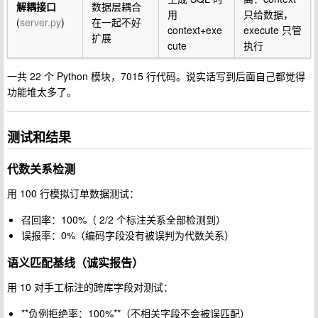
解耦接口
数据层耦合
用
只给数据，
(
server.py
)
在一起不好
context+exe
execute 只管
扩展
cute
执行
一共 22 个 Python 模块，7015 行代码。说实话写到后面自己都觉得
功能堆太多了。
测试和结果
代数关系检测
用 100 行模拟订单数据测试：
召回率：100%（ 2/2 个标注关系全部检测到）
误报率：0%（编码字段没有被误判为代数关系）
语义匹配基线（诚实报告）
用 10 对手工标注的跨库字段对测试：
**负例拒绝率：100%**（不相关字段不会被误匹配）