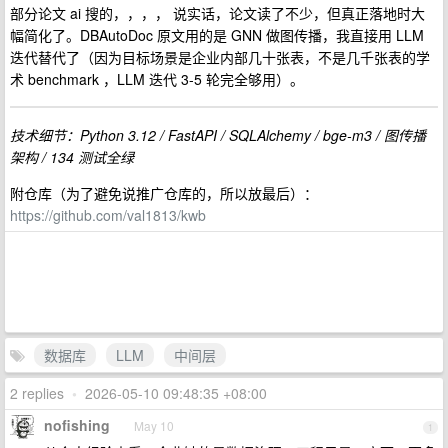
部分论文 ai 搜的，，，， 说实话，论文读了不少，但真正落地时大
幅简化了。DBAutoDoc 原文用的是 GNN 做图传播，我直接用 LLM
迭代替代了（因为目标场景是企业内部几十张表，不是几千张表的学
术 benchmark ，LLM 迭代 3-5 轮完全够用）。
技术细节：Python 3.12 / FastAPI / SQLAlchemy / bge-m3 / 图传播
架构 / 134 测试全绿
附仓库（为了避免说推广仓库的，所以放最后）：
https://github.com/val1813/kwb
数据库
LLM
中间层
2 replies
•
2026-05-10 09:48:35 +08:00
nofishing
May 10
1