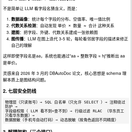
不是简单让 LLM 看字段名猜含义，而是：
数据画像
：统计每个字段的分布、空值率、唯一值比例
代数关系检测
：自动发现
这种关系
单价 × 数量 ≈ 合计
建图
：把字段、外键、代数关系建成一张依赖图
图传播
：LLM 在图上迭代 3-5 轮，每轮看邻居字段的描述来修正
自己的理解
这样即使字段名是
，系统也能通过"aa × 整数字段 ≈ hj"推断出 aa
aa
是单价。
灵感来自 2026 年 3 月的 DBAutoDoc 论文，核心思想是 schema 理
解本质上是图结构问题。
2. 七层安全防线
物理层（只读账号）→ SQL 白名单（只允许 SELECT ）→ 注释绕过
防护 →

字段级权限（ LLM 看不到=查不到）→ 行级过滤 RLAC （华东员工
只看华东数据）→

3. 解耦架构（三个接口）