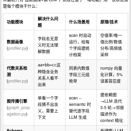
楚每个模块干什么：
解决什么问
功能模块
什么场景用
原理/技术
题
scan 时自动
空值率/唯一
字段名无意
数据画像
运行，给每
值比例/数值
义时无法理
(
profiler.py
)
个字段建统
分布/高频值
解数据
计档案
采样
这
aa×bb≈cc
代数关系检
同表内数值
numpy 向量
种隐含业务
测
字段三元组
化计算，5%
关系人看不
(
profiler.py
)
枚举
误差容忍度
出来
建依赖图
单看一个字
scan --
图传播引擎
→LLM 迭代
段猜不出含
semantic 时
(
graph_prop
3-5 轮→邻居
义，需要上
替代逐字段
agation.py
)
描述作为
下文
LLM 生成
context 精化
Schema
外键图+LLM