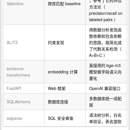
，参考了它的评估
Valentine
跨库匹配 baseline
方法论（
precision/recall on
labeled pairs ）
用数据分析发现函
数依赖和包含依赖
ALITE
约束发现
的思路，我简化成
了代数关系检测（
A×B≈C ）
直接用的 bge-m3
sentence-
embedding 计算
模型做字段语义向
transformers
量化
FastAPI
Web 框架
OpenAI 兼容接口
多数据库统一适配
SQLAlchemy
数据库连接
层
语法树分析，白名
sqlparse
SQL 安全审查
单验证，表名提取