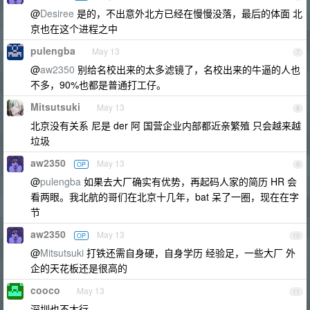
@
Desiree
是的，不出意外北方已经在慢慢没落，最后的体面 北
京也在这个进程之中
pulengba
May 13
7
@
aw2350
别给名校出来的太多滤镜了，名校出来的牛逼的人也
不多，90%也都是普通打工仔。
Mitsutsuki
May 13
8
北京没有关系 尼是 der 阿 国营企业内部都近亲繁殖 只会越来越
垃圾
aw2350
May 13
OP
9
@
pulengba
如果去大厂确实有优势，再起码人家的简历 HR 会
看两眼。我北航的哥们在北京十几年，bat 呆了一圈，现在在字
节
aw2350
May 13
OP
10
@
Mitsutsuki
打铁还需自身硬，自身学历 经验足，一些大厂 外
企的天花板还是很高的
cooco
May 13
11
深圳也不太行