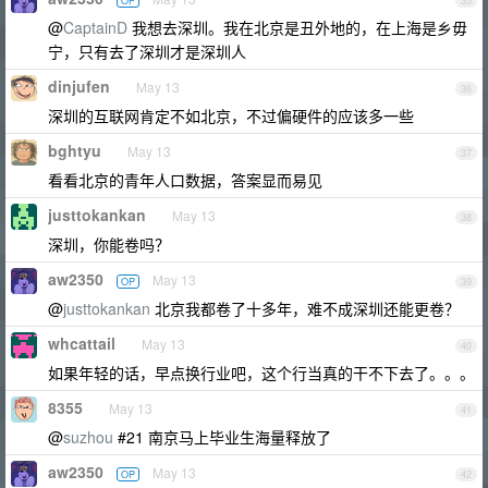
OP
35
@
CaptainD
我想去深圳。我在北京是丑外地的，在上海是乡毋
宁，只有去了深圳才是深圳人
dinjufen
May 13
36
深圳的互联网肯定不如北京，不过偏硬件的应该多一些
bghtyu
May 13
37
看看北京的青年人口数据，答案显而易见
justtokankan
May 13
38
深圳，你能卷吗？
aw2350
May 13
OP
39
@
justtokankan
北京我都卷了十多年，难不成深圳还能更卷？
whcattail
May 13
40
如果年轻的话，早点换行业吧，这个行当真的干不下去了。。。
8355
May 13
41
@
suzhou
#21 南京马上毕业生海量释放了
aw2350
May 13
OP
42