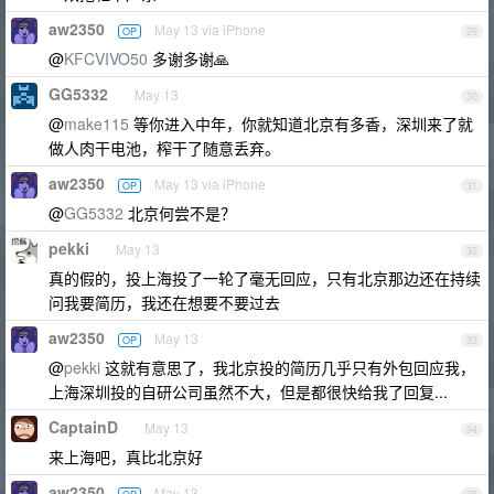
aw2350
May 13 via iPhone
OP
29
@
KFCVIVO50
多谢多谢🙏
GG5332
May 13
30
@
make115
等你进入中年，你就知道北京有多香，深圳来了就
做人肉干电池，榨干了随意丢弃。
aw2350
May 13 via iPhone
OP
31
@
GG5332
北京何尝不是？
pekki
May 13
32
真的假的，投上海投了一轮了毫无回应，只有北京那边还在持续
问我要简历，我还在想要不要过去
aw2350
May 13
OP
33
@
pekki
这就有意思了，我北京投的简历几乎只有外包回应我，
上海深圳投的自研公司虽然不大，但是都很快给我了回复...
CaptainD
May 13
34
来上海吧，真比北京好
aw2350
May 13