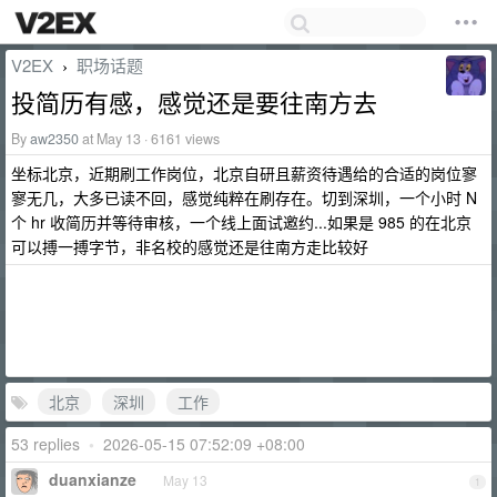
V2EX
职场话题
›
投简历有感，感觉还是要往南方去
By
aw2350
at May 13 · 6161 views
坐标北京，近期刷工作岗位，北京自研且薪资待遇给的合适的岗位寥
寥无几，大多已读不回，感觉纯粹在刷存在。切到深圳，一个小时 N
个 hr 收简历并等待审核，一个线上面试邀约...如果是 985 的在北京
可以搏一搏字节，非名校的感觉还是往南方走比较好
北京
深圳
工作
53 replies
•
2026-05-15 07:52:09 +08:00
duanxianze
May 13
1