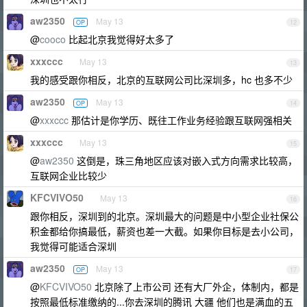
aw2350
May 13
OP
12
@
cooco
比起北京我觉得好太多了
xxxccc
May 13
13
我的感受跟你相反，北京的互联网公司比深圳多，hc 也多不少
aw2350
May 13
OP
14
@
xxxccc
那估计是你学历、既往工作业务经验跟互联网强相关
xxxccc
May 13
15
@
aw2350
这倒是，珠三角地区应该对嵌入式方向需求比较高，
互联网企业比较少
KFCVIVO50
May 13
16
跟你相反，深圳到的北京。深圳最大的问题是中小型企业社保公
积金都给你搞最低，薪资也差一大截。如果你目标是去小公司，
我觉得可能适合深圳
aw2350
May 13
OP
17
@
KFCVIVO50
北京除了上市公司 还有大厂外企，体制内，都是
按照最低标准缴纳的...你去深圳的腾讯 大疆 他们也是满血的五