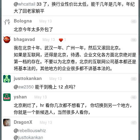
@
whcattail
33 了，换行业性价比太低，能干几年是几年，年纪
大了回老家躺平
Bologna
May 13
43
北京今年太多外包了
bhagavad
May 13
1
44
我在北京十年、武汉一年、广州一年，然后又滚回北京。
如果是互联网，还得是北京，待遇、企业文化各方面北京绝对是
第一档的存在。不要以为北京卷，北京的互联网公司基本都还是
将基本法的，其他地方的企业很多都不讲基本法的。
justtokankan
May 13
45
@
aw2350
能干到晚上 12 点吗？
yshan
May 13
46
北京刷烂了，hr 看你几次都不想看了， 你切换到另一个地方，
你就是一个新候选人，当然很多人看你，
DragonX
May 13
47
@
rebelliouswhiz
@
justtokankan