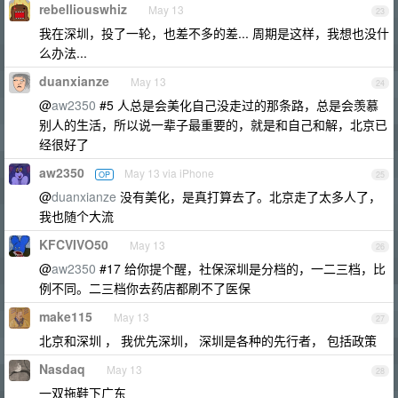
rebelliouswhiz
May 13
23
我在深圳，投了一轮，也差不多的差... 周期是这样，我想也没什
么办法...
duanxianze
May 13
24
@
aw2350
#5 人总是会美化自己没走过的那条路，总是会羡慕
别人的生活，所以说一辈子最重要的，就是和自己和解，北京已
经很好了
aw2350
May 13 via iPhone
OP
25
@
duanxianze
没有美化，是真打算去了。北京走了太多人了，
我也随个大流
KFCVIVO50
May 13
26
@
aw2350
#17 给你提个醒，社保深圳是分档的，一二三档，比
例不同。二三档你去药店都刷不了医保
make115
May 13
27
北京和深圳 ， 我优先深圳， 深圳是各种的先行者， 包括政策
Nasdaq
May 13
28
一双拖鞋下广东