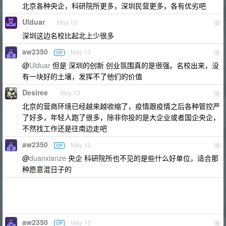
北京各种央企，科研院所更多，深圳民营更多，各有优劣吧
Ulduar
May 13
2
深圳这边名校比起北上少很多
aw2350
May 13
OP
3
@
Ulduar
但是 深圳的创新 创业氛围真的是很强。名校出来，没
有一块好的土壤，发挥不了他们的价值
Desiree
May 13
4
北京的营商环境已经越来越收缩了，疫情跟疫情之后各种管控严
了好多，年轻人跑了很多，除非你投的是大企业或者国企央企，
不然找工作还是往南边走吧
aw2350
May 13
OP
5
@
duanxianze
央企 科研院所也不见的是些什么好单位，适合那
种愿意混日子的
aw2350
May 13
OP
6