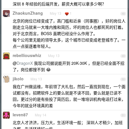
深圳 8 年经验的后端开发，薪资大概可以拿多少啊？
ZhaokunZhang
May 13
1
48
北京的岗位已经变成了，高门槛和近亲（同事圈），好的岗位人
刚走立马就来一大堆内推和简历，坏的岗位人也都死死的钉着。
对于北京而言，BOSS 直聘已经没什么作用了。
每个公司里无能的领导太多，这个城市已经变成老登城市了。一
点一点驱逐着年轻人。
rebelliouswhiz
May 13
49
@
DragonX
我现公司据说能开到 20K-30K ，但是已经全面不招
了，岗位都搜不到 😂
jikolo
May 13
50
我在广州做运维，年前领了大礼包，然后一直找到现在，一个面
试都没有，招聘软件上的要么就是不读不回，要么就是已读不
回，更过分的是有些投了简历后，就一堆培训机构电话打过来，
今年的就业环境真的差
leven87
May 14
51
北京人才济济，压力大，生活环境一般； 深圳人才稍少，加班
之都，生活环境好一些。