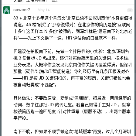
sawcer7
May 14
52
33 + 北京十多年这个背景比"北京已读不回深圳热情"本身更值得
说道。45 楼"刷烂了"那条说得对：在北京你的简历是按"互联网
十多年这类样本 N 多份"被筛的，到深圳就是"愿意南下的北京老
兵"——光上下文换了一遍，HR 评估你的口径就不一样。
但建议在拍板南下前，先做一个排除性的小实验：北京/深圳各
挑 3 份目标 JD 粘出来，逐词对照你简历里的关键词、技术栈、
业务表述。大概率你会发现北京岗位你关键词覆盖得满，但深圳
那批（硬件/出海/IoT/智能制造）你的经历里有几条压根没对齐
——HR 是按 JD 关键词扫的，再丰富的履历，关键词错位也会
被自动归类成"不匹配"。
具体做法：不要改原版，复制成"深圳版"，把最近一两段经历的
动词、数字往那批 JD 的词汇靠。我自己懒得手工对 JD ，就拿
棱镜简历跑一遍匹配度+针对性重写（原版不动），出两个版本
平行投。
南下不晚，但如果不顺手做这次"地域版本"再投，过几个月深圳