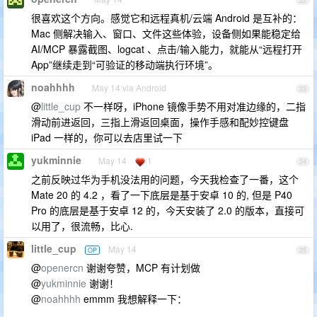
22
很喜欢这个方向。感觉它和远程真机/云端 Android 是互补的：
Mac 侧解决输入、窗口、文件这些体验，设备侧如果能稳定给
AI/MCP 暴露截图、logcat 、点击/输入能力，就能从“远程打开
App”继续走到“可验证的移动端执行环境”。
noahhhh
May 14 via Android
23
@
little_cup
不一样呀，iPhone 镜像手势不用对准边缘的，二指
滑动前进返回，三指上滑返回桌面，操作手感和配妙控键盘
iPad 一样的，你可以去店里试一下
yukminnie
May 14
1
24
之前反映过华为手机没法用的问题，今天我检查了一番，这个
Mate 20 的 4.2 ，看了一下底层是基于安卓 10 的, 但是 P40
Pro 的底层是基于安卓 12 的，今天安装了 2.0 的版本，直接可
以用了，很流畅，比心.
little_cup
May 14
OP
25
@
openercn
谢谢夸赞，MCP 有计划做
@
yukminnie
谢谢！
@
noahhhh
emmm 我想解释一下：