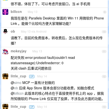
很不错，体验了下，可以考虑开放接口，当 ai 手机用
billccn
May 13
9
我现在是在 Parallels Desktop 里面的 Win 11 用微软的 Phone
Link 。能做个比较吗方便大家理解功能？
ob
May 13 via Android
10
请教下，目前的免费版本，转收费后，怎么现在免费版本的传
播？
mokeyjay
May 13
11
配对失败:error:protocol fault(couldn't read
statusmessage):Undefinederror: 0
关闭 clash 后重试问题依旧
little_cup
May 14
OP
12
@
simo
MCP 一直有计划做的
@
ob
后续 App Store 版本会部分功能收费，如融合模式
@
billccn
此版本的核心特点在于直接使用手机上的 app ，据我
所知微软的 Phone Link 仅实现了投屏，不涉及此方面的功能。
little_cup
May 14
OP
13