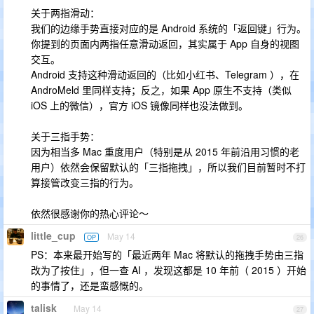
关于两指滑动：
我们的边缘手势直接对应的是 Android 系统的「返回键」行为。
你提到的页面内两指任意滑动返回，其实属于 App 自身的视图
交互。
Android 支持这种滑动返回的（比如小红书、Telegram ），在
AndroMeld 里同样支持；反之，如果 App 原生不支持（类似
iOS 上的微信），官方 iOS 镜像同样也没法做到。
关于三指手势：
因为相当多 Mac 重度用户（特别是从 2015 年前沿用习惯的老
用户）依然会保留默认的「三指拖拽」，所以我们目前暂时不打
算接管改变三指的行为。
依然很感谢你的热心评论～
little_cup
May 14
OP
26
PS：本来最开始写的「最近两年 Mac 将默认的拖拽手势由三指
改为了按住」，但一查 AI ，发现这都是 10 年前（ 2015 ）开始
的事情了，还是蛮感慨的。
talisk
May 14
27