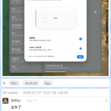
Mac
Android
App
36 replies
•
2026-07-07 10:27:06 +08:00
Niffler
May 13
1
太牛了