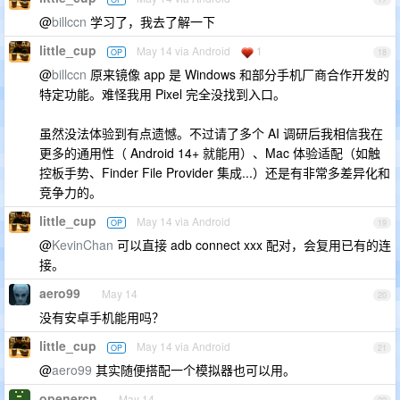
@
billccn
学习了，我去了解一下
little_cup
May 14 via Android
1
OP
18
@
billccn
原来镜像 app 是 Windows 和部分手机厂商合作开发的
特定功能。难怪我用 Pixel 完全没找到入口。
虽然没法体验到有点遗憾。不过请了多个 AI 调研后我相信我在
更多的通用性（ Android 14+ 就能用）、Mac 体验适配（如触
控板手势、Finder File Provider 集成...）还是有非常多差异化和
竞争力的。
little_cup
May 14 via Android
OP
19
@
KevinChan
可以直接 adb connect xxx 配对，会复用已有的连
接。
aero99
May 14
20
没有安卓手机能用吗？
little_cup
May 14 via Android
OP
21
@
aero99
其实随便搭配一个模拟器也可以用。
openercn
May 14