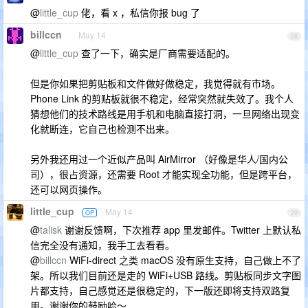
@
little_cup
佬，看 x ，私信你报 bug 了
billccn
May 14
28
@
little_cup
查了一下，确实是厂商需要适配的。
但是你如果把剪贴板和文件做好做稳定，我觉得就有市场。
Phone Link 的剪贴板就很不稳定，经常突然就失效了。我个人
猜想他们的技术路线是用手机和电脑直接打洞，一旦网络出现变
化就断连，它自己也检测不出来。
另外我还用过一个近似产品叫 AirMirror （好像是华人/国内公
司），很占资源，还需要 Root 才能实现全功能，但是跨平台，
还可以网页操作。
little_cup
May 14
OP
29
@
talisk
谢谢反馈啊，下次推荐 app 里发邮件。Twitter 上默认私
信完全没有通知，我手工去看看。
@
billccn
WiFi-direct 之类 macOS 没有原生支持，自己做上不了
架。所以我们目前还是走的 WiFi+USB 路线。剪贴板同步文字图
片都支持，自己感觉还是很稳定的，下一版还即将支持双路复
用。谢谢你的鼓励哈～