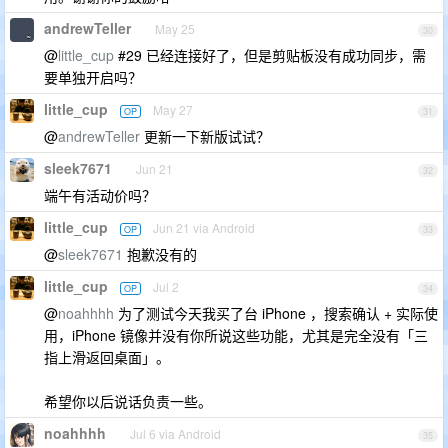
andrewTeller
May 25
30
@
little_cup
#29 已经连接好了，但是剪贴板没有成功同步，需
要单独开启吗？
little_cup
May 27
OP
31
@
andrewTeller
更新一下新版试试？
sleek7671
Jun 21
32
端午有活动价吗？
little_cup
Jun 21 via Android
OP
33
@
sleek7671
抱歉没有的
little_cup
Jul 2
OP
34
@
noahhhh
为了测试今天我买了台 iPhone ，搜索确认 + 实际使
用，iPhone 镜像并没有你所说这些功能，尤其是完全没有「三
指上滑返回桌面」。
希望你以后说话负责一些。
noahhhh
Jul 6 via Android
35