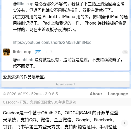
@
little_cup
没必要那么不客气，我试了下三指上滑返回桌面确
实没有，但返回也确实不用贴边操作，双指左滑就行了。
我主力机用的是 Android ，iPhone 用的少，把和操作 iPad 的通
用控制记混了。iPad 上和我说的一样，iPhone 连妙控板好像是
一样的，现在出差没板子没法验证。
https://youtube.com/shorts/2M58FJm8Noo
little_cup
Jul 7
OP
36
@
noahhhh
没有就是没有，造谣就是造谣。不要继续狡辩了，
恕不回复了。
爱意满满的作品展示区。
Advertisement
© 2026 V2EX · 52ms · 3.9.8.5
About
·
Language
Casdoor - 开源、免费的国际化SSO单点登录🚀
Casdoor是一个基于OAuth 2.0、OIDC和SAML的开源单点登
录系统，支持QQ、微信、企业微信、Google、Facebook、
›
钉钉、飞书等第三方登录方式，支持邮箱验证码、手机验证