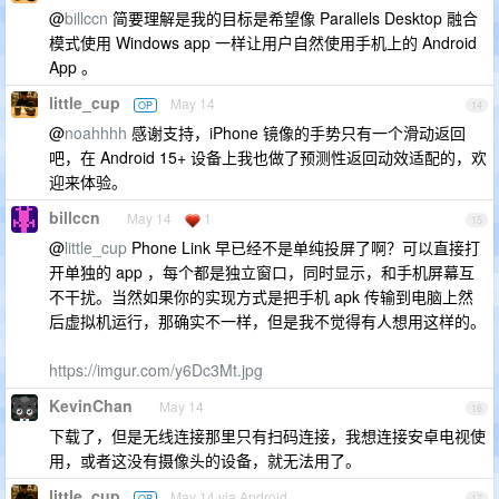
@
billccn
简要理解是我的目标是希望像 Parallels Desktop 融合
模式使用 Windows app 一样让用户自然使用手机上的 Android
App 。
little_cup
May 14
OP
14
@
noahhhh
感谢支持，iPhone 镜像的手势只有一个滑动返回
吧，在 Android 15+ 设备上我也做了预测性返回动效适配的，欢
迎来体验。
billccn
May 14
1
15
@
little_cup
Phone Link 早已经不是单纯投屏了啊？可以直接打
开单独的 app ，每个都是独立窗口，同时显示，和手机屏幕互
不干扰。当然如果你的实现方式是把手机 apk 传输到电脑上然
后虚拟机运行，那确实不一样，但是我不觉得有人想用这样的。
https://imgur.com/y6Dc3Mt.jpg
KevinChan
May 14
16
下载了，但是无线连接那里只有扫码连接，我想连接安卓电视使
用，或者这没有摄像头的设备，就无法用了。
little_cup
May 14 via Android
OP
17