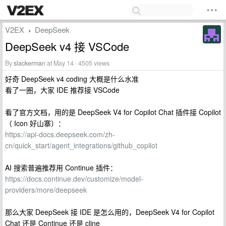
V2EX
DeepSeek
›
DeepSeek v4 接 VSCode
By
slackerman
at May 14 · 4505 views
好奇 DeepSeek v4 coding 大概是什么水准
看了一圈，大家 IDE 推荐接 VSCode
看了官方文档，用的是 DeepSeek V4 for Copilot Chat 插件接 Copilot
（ Icon 好山寨）：
https://api-docs.deepseek.com/zh-
cn/quick_start/agent_integrations/github_copilot
AI 搜索普遍推荐用 Continue 插件：
https://docs.continue.dev/customize/model-
providers/more/deepseek
那么大家 DeepSeek 接 IDE 是怎么用的，DeepSeek V4 for Copilot
Chat 还是 Continue 还是 cline