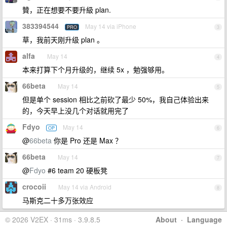
贊，正在想要不要升級 plan.
383394544
May 14 via iPhone
PRO
3
草，我前天刚升级 plan 。
alfa
May 14
4
本来打算下个月升级的，继续 5x ，勉强够用。
66beta
May 14
5
但是单个 session 相比之前砍了最少 50%，我自己体验出来
的，今天早上没几个对话就用完了
Fdyo
May 14
OP
6
@
66beta
你是 Pro 还是 Max ？
66beta
May 14
7
@
Fdyo
#6 team 20 硬板凳
crocoii
May 14 via Android
8
马斯克二十多万张效应
© 2026 V2EX · 31ms · 3.9.8.5
About
·
Language