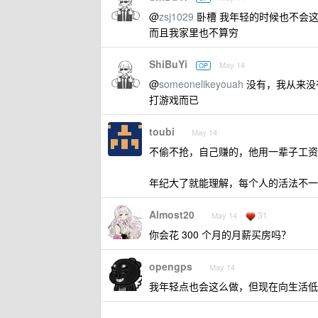
@
zsj1029
卧槽 我年轻的时候也不会这样
而且我家里也不算穷
ShiBuYi
May 14
OP
@
someonelikeyouah
没有，我从来没有
打游戏而已
toubi
May 14
不偷不抢，自己赚的，他用一辈子工资
年纪大了就能理解，每个人的活法不一
Almost20
31
May 14
你会花 300 个月的月薪买房吗？
opengps
May 14
我年轻点也会这么做，但现在向生活低