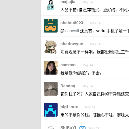
majiajia
May 14
人品不错+自己存钱买，挺好的，不同
shalou8023
May 14
@
xiaowoli
还真有，vertu 手机了解一
shadowyue
May 14
消费观念不一样呗。我都没用买过三千
cameco
May 14
我是低“物质欲”，不会。
Nasdaq
May 14
花你钱了吗？人家自己挣的干净钱还交
bigLinux
May 14
用的不是你的钱，瞎操心干啥，爹味太
ShiBuYi
May 14
OP