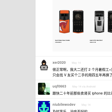
xer2020
May 14
很正常啊，我大二还打 2 个月暑假工+
只会找 V 友买个二手的用四五年再换
uqf0663
May 14 via Android
跟快二十年前那些卖肾买 iphone 的
niubilewodev
May 14
及时享乐，没啥不好的。