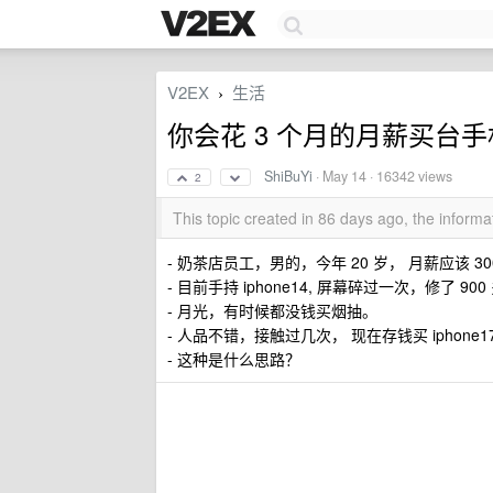
V2EX
生活
›
你会花 3 个月的月薪买台
ShiBuYi
·
May 14
· 16342 views
2
This topic created in 86 days ago, the infor
- 奶茶店员工，男的，今年 20 岁， 月薪应该 30
- 目前手持 iphone14, 屏幕碎过一次，修了
- 月光，有时候都没钱买烟抽。
- 人品不错，接触过几次， 现在存钱买 iphone
- 这种是什么思路？