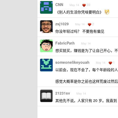
CNN
39
May 14
《别人的生活你凭啥要明白》
zsj1029
2
May 14
你没年轻过吗？ 不要抱有偏见
FabricPath
May 14
想买就买，赚钱是为了让自己开心，不
someonelikeyouah
1
May 14
以前会，现在不会了，每个年龄段的人
感觉大概率是你之前也这样荒废过然后
21231sv
May 14
其他先不说。人家只有 20 岁。我直到