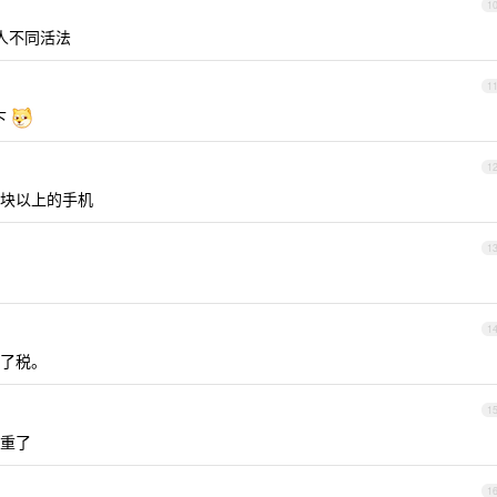
1
人不同活法
1
下
1
块以上的手机
1
1
了税。
1
重了
1