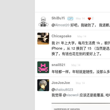
ShiBuYi
2
May 14
OP
@
Almost20
好吧，我破防了， 我道歉
Chicagoake
May 14
我 21 年上大学，每月生活费 1k
iPhone ，从 12 换到了 15 
换了，有钱也花在别的爱好上了。
snail521
May 14
年轻都一样，年轻就是随性，没那么多
JoeJoeJoe
May 14
@
shalou8023
我觉得 @
xiaowoli
应该还是能覆盖, 