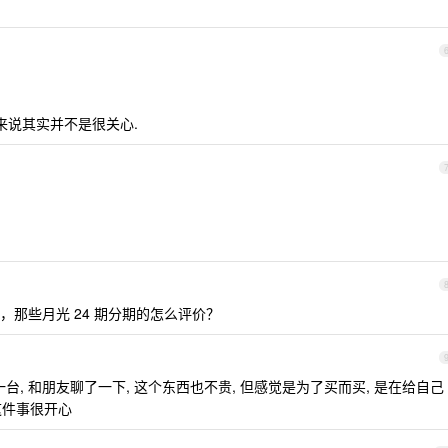
来说其实并不是很关心.
那些月光 24 期分期的怎么评价？
打算入手一台, 和朋友聊了一下, 这个东西也不贵, 但感觉是为了买而买, 是在给自己
这件事很开心