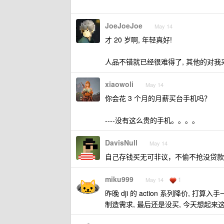
JoeJoeJoe
May 14
才 20 岁啊, 年轻真好!
人品不错就已经很难得了, 其他的对我
xiaowoli
May 14
你会花 3 个月的月薪买台手机吗？
----没有这么贵的手机。。。。
DavisNull
May 14
自己存钱买无可非议，不偷不抢没贷款，
miku999
1
May 14
昨晚 dji 的 action 系列降价, 
制造需求, 最后还是没买, 今天想起来