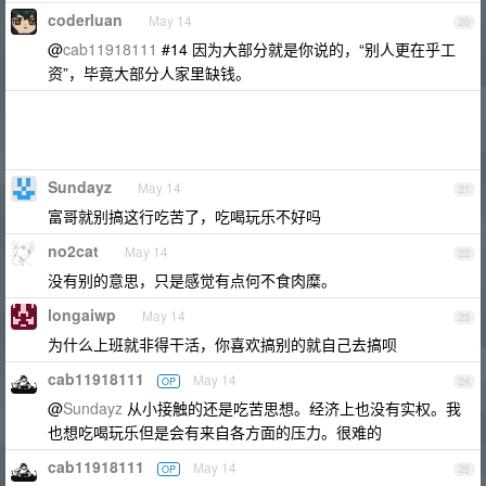
coderluan
May 14
20
@
cab11918111
#14 因为大部分就是你说的，“别人更在乎工
资”，毕竟大部分人家里缺钱。
Sundayz
May 14
21
富哥就别搞这行吃苦了，吃喝玩乐不好吗
no2cat
May 14
22
没有别的意思，只是感觉有点何不食肉糜。
longaiwp
May 14
23
为什么上班就非得干活，你喜欢搞别的就自己去搞呗
cab11918111
May 14
OP
24
@
Sundayz
从小接触的还是吃苦思想。经济上也没有实权。我
也想吃喝玩乐但是会有来自各方面的压力。很难的
cab11918111
May 14
OP
25