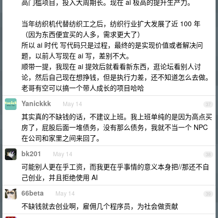
高门槛项目，投入大周期长。现在 ai 极高的提升生产力。
当年纺织机代替纺织工之后，纺织行业扩大发展了近 100 年
（因为东西便宜买的人多，需求更大了）
所以 ai 时代 写代码只是过程，最终的是实现价值或者解决问
题，以前人写现在 ai 写，差别不大。
顺带一提，我现在 ai 提效后就看看新东西，逛论坛看别人讨
论，然后自己现在想挣钱，但是执行力差，还不知道怎么去做。
老哥有空可以搞一个带人成长的项目哈哈
Yanickkk
May 14
37
其实真的不缺钱的话，不建议上班。我上班单纯的是因为高点买
房了，屁股后面一堆债务，没有那么债务，我就不当一个 NPC
在公司和家里之间来回了。
bk201
May 14
38
可能别人更在乎工资，而我更在乎事情的意义本身把//那还不自
己创业，并且拒绝使用 AI
66beta
May 14
39
不缺钱就去创业啊，雇佣几个程序员，为社会做贡献