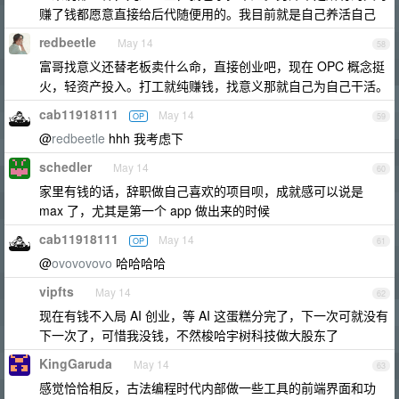
赚了钱都愿意直接给后代随便用的。我目前就是自己养活自己
redbeetle
May 14
58
富哥找意义还替老板卖什么命，直接创业吧，现在 OPC 概念挺
火，轻资产投入。打工就纯赚钱，找意义那就自己为自己干活。
cab11918111
May 14
OP
59
@
redbeetle
hhh 我考虑下
schedler
May 14
60
家里有钱的话，辞职做自己喜欢的项目呗，成就感可以说是
max 了，尤其是第一个 app 做出来的时候
cab11918111
May 14
OP
61
@
ovovovovo
哈哈哈哈
vipfts
May 14
62
现在有钱不入局 AI 创业，等 AI 这蛋糕分完了，下一次可就没有
下一次了，可惜我没钱，不然梭哈宇树科技做大股东了
KingGaruda
May 14
63
感觉恰恰相反，古法编程时代内部做一些工具的前端界面和功