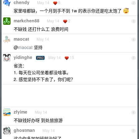
chendy
May 14
6
2
家里啥都缺，一个月到手不到 1w 的表示你还是吃太饱了
markchen88
May 14
2
3
不缺钱 还打什么工 浪费时间
maocat
May 14
4
@
maocat
坚持
yidinghe
May 14
15
PRO
5
省流：
1. 每天在公司坐着都没啥事。
2. 感觉坚持不下去了，你们呢？
zfyime
May 14
6
不缺钱好办呀 到处旅旅游
ghostman
May 14
7
这个你多加加班就治好了