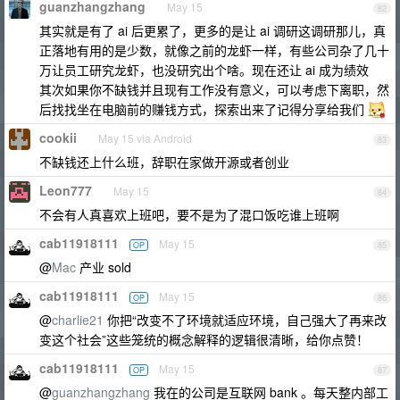
guanzhangzhang
May 15
82
其实就是有了 ai 后更累了，更多的是让 ai 调研这调研那儿，真
正落地有用的是少数，就像之前的龙虾一样，有些公司杂了几十
万让员工研究龙虾，也没研究出个啥。现在还让 ai 成为绩效
其次如果你不缺钱并且现有工作没有意义，可以考虑下离职，然
后找找坐在电脑前的赚钱方式，探索出来了记得分享给我们
cookii
May 15 via Android
83
不缺钱还上什么班，辞职在家做开源或者创业
Leon777
May 15
84
不会有人真喜欢上班吧，要不是为了混口饭吃谁上班啊
cab11918111
May 15
OP
85
@
Mac
产业 sold
cab11918111
May 15
OP
86
@
charlie21
你把“改变不了环境就适应环境，自己强大了再来改
变这个社会”这些笼统的概念解释的逻辑很清晰，给你点赞！
cab11918111
May 15
OP
87
@
guanzhangzhang
我在的公司是互联网 bank 。每天整内部工