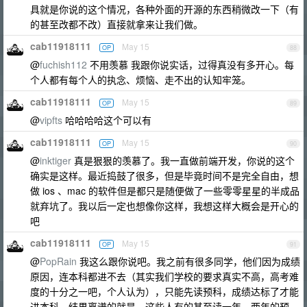
具就是你说的这个情况，各种外面的开源的东西稍微改一下（有
的甚至改都不改）直接就拿来让我们做。
cab11918111
May 15
OP
88
@
fuchish112
不用羡慕 我跟你说实话，过得真没有多开心。每
个人都有每个人的执念、烦恼、走不出的认知牢笼。
cab11918111
May 15
OP
89
@
vipfts
哈哈哈哈这个可以有
cab11918111
May 15
OP
90
@
inktiger
真是狠狠的羡慕了。我一直做前端开发，你说的这个
确实是这样。最近捣鼓了很多，但是毕竟时间不是完全自由，想
做 ios 、mac 的软件但是都只是随便做了一些零零星星的半成品
就弃坑了。我以后一定也想像你这样，我想这样大概会是开心的
吧
cab11918111
May 15
OP
91
@
PopRain
我这么跟你说吧。我之前有很多同学，他们因为成绩
原因，连本科都进不去（其实我们学校的要求真实不高，高考难
度的十分之一吧，个人认为），只能先读预科，成绩达标了才能
进本科。结果离谱的就是，这些人有的甚至读一年、两年的预