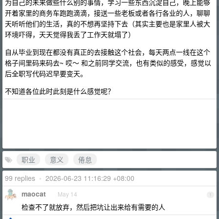
为自己的未来做些什么别的事情，学习一些东西沉淀自己，晚上能够
开着家里的商务车跑跑滴滴，接送一些老板或者各行各业的人，聊聊
天听听他们的生活，真的不想再坚持下去（其实主要也是家里人被大
环境吓得，天天觉得我丢了工作天就塌了）
自从毕业到现在都没有真正的去接触这个社会，每天两点一线在这个
格子间里码来码去~ 哎～ 和之前同学交流，也有类似的感受，感觉以
后全职写代码迟早要变天。
不知道各位此时此刻是什么感觉呢？
职业
意义
倦怠
99 replies
•
2026-06-23 11:16:29 +08:00
maocat
May 14
1
检查不了就放弃，然后把坑让出来给有需要的人