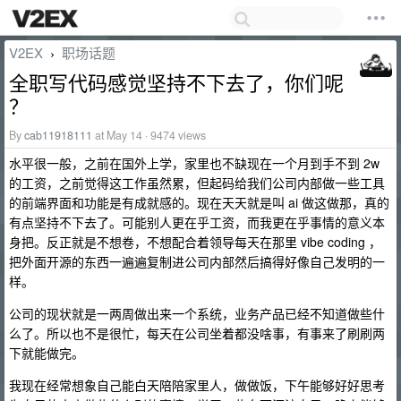
V2EX
职场话题
›
全职写代码感觉坚持不下去了，你们呢
？
By
cab11918111
at May 14 · 9474 views
水平很一般，之前在国外上学，家里也不缺现在一个月到手不到 2w
的工资，之前觉得这工作虽然累，但起码给我们公司内部做一些工具
的前端界面和功能是有成就感的。现在天天就是叫 ai 做这做那，真的
有点坚持不下去了。可能别人更在乎工资，而我更在乎事情的意义本
身把。反正就是不想卷，不想配合着领导每天在那里 vibe coding ，
把外面开源的东西一遍遍复制进公司内部然后搞得好像自己发明的一
样。
公司的现状就是一两周做出来一个系统，业务产品已经不知道做些什
么了。所以也不是很忙，每天在公司坐着都没啥事，有事来了刷刷两
下就能做完。
我现在经常想象自己能白天陪陪家里人，做做饭，下午能够好好思考