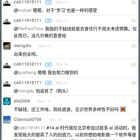
cab11918111
May 14
OP
30
@
no2cat
嗯嗯，对于“学习”也是一样的感受
cab11918111
May 14
OP
31
@
PerFectTime
我指的不缺钱就是衣食住行不用太考虑预算。仅
此而已，没凡尔赛的意思哈
mengdu
May 14
32
出来创业呗。
cab11918111
May 14
OP
33
@
guisheng
嗯嗯 我会努力做到的
cab11918111
May 14
OP
34
@
mengdu
怕返贫了（狗头）
ala2008
May 14
35
不缺钱，还工作啥，到处旅游，见识世界多样性不好吗
Clannad0708
May 14
36
@
cab11918111
#14 ai 时代我在北京参加过挺多 ai 活动的，我
发现极大的提高了人的创造力。以前你想拍电影做一个软件等是