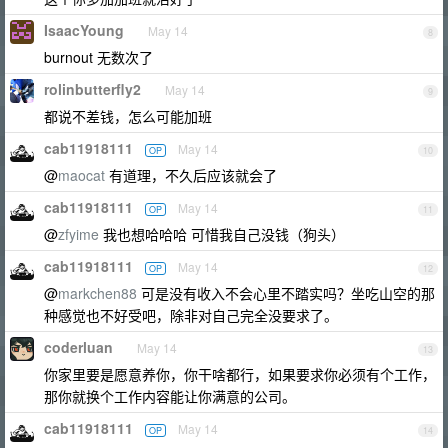
IsaacYoung
May 14
8
burnout 无数次了
rolinbutterfly2
May 14
9
都说不差钱，怎么可能加班
cab11918111
May 14
OP
10
@
maocat
有道理，不久后应该就会了
cab11918111
May 14
OP
11
@
zfyime
我也想哈哈哈 可惜我自己没钱（狗头）
cab11918111
May 14
OP
12
@
markchen88
可是没有收入不会心里不踏实吗？坐吃山空的那
种感觉也不好受吧，除非对自己完全没要求了。
coderluan
May 14
13
你家里要是愿意养你，你干啥都行，如果要求你必须有个工作，
那你就换个工作内容能让你满意的公司。
cab11918111
May 14
OP
14