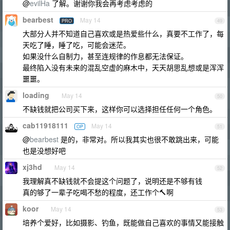
@
evilHa
了解。谢谢你我会再考虑考虑的
bearbest
May 14
PRO
49
大部分人并不知道自己喜欢或是热爱些什么，真要不工作了，每
天吃了睡，睡了吃，可能会迷茫。
如果没什么自制力，甚至连规律的作息都无法保证。
最终陷入没有未来的混乱空虚的麻木中，天天胡思乱想或是浑浑
噩噩。
loading
May 14
50
不缺钱就把公司买下来，这样你可以选择担任任何一个角色。
cab11918111
May 14
OP
51
@
bearbest
是的，非常对。所以我其实也很不敢跳出来，可能
也是没想好吧
xj3hd
May 14
52
我理解真不缺钱就不会提这个问题了，说明还是不够有钱
真的够了一辈子吃喝不愁的程度，还工作个🔨啊
koor
May 14
53
培养个爱好，比如摄影、钓鱼，既能做自己喜欢的事情又能接触