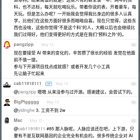
科，也不达标，每天就吃喝玩乐。带着你说的表，开着豪车，每
天玩。但是怎么办呢？一开始我会觉得我比身边的很多人认真
学，比他们在这些方面好很多而暗暗自喜。现在只觉得，这些东
西也没啥，这些你觉得“不是这个料”的人，大概以后也会继续比
我们过得好，他们变得更好的方式是在我们“预料之外”的。
pangzipp
May 15
92
现在要接受 AI 带来的变化的，辛苦攒了很长的经验 发觉在他面
前不值一提。
参与下开源项目找点成就感？或者开发几个小工具
先让脑子忙起来
cab11918111
May 15
OP
93
@
pangzipp
嗯嗯 从来没参与过开源。感谢建议，会尝试下的。
BigPiggggg
May 15
94
@
yidinghe
3. 工资不到 2w
Mac
May 15
95
@
cab11918111
#85 那人脉呢，人脉应该还在吧，上下游，只
要有不是互联网基因的企业完全有机会的。很多传统企业对 AI