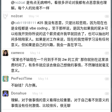
@
no2cat
是有点无病呻吟。看很多评论对我都有点恶意我也理
解。每个人的处境不一样
no2cat
May 14
26
@
cab11918111
#25 我没有恶意，只是比较悲观，因为现在也
是全程都是 vibe coding 。至于那样说，是因为如果我的家乡可
以给我开到你所说的这个薪资或许我早就回去了，也可以抽出时
间多陪陪家人。如果是对工作来说，现在的我觉得学习没有任何
意义。但如果是自己的兴趣，我会一直在学习。
cameco
May 14
27
“家里也不缺现在一个月到手不到 2w 的工资” 那你就别在这里浪
费时间了，有条件就应该去做自己想做的事情，不然赚钱就毫无
意义。
PerFectTime
May 14
28
不缺钱？凡尔赛。
Donahue
May 14
29
理解，对于做事情的意义看得比较重要。对于自己看不到意义的
事情没有任何激情、比较排斥，很无聊