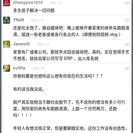
zhangyou1010
May 14
40
多生孩子解决一切问题
YNaN
May 14
41
还是吃太饱了，做自媒体吧：晚上能够开着家里的商务车跑跑滴
滴，接送一些老板或者各行各业的人（顺便拍短视频 vlog ）
JamesSi
May 14
42
家里有厂或者公司，那就早点回去接班吧，真的。实在觉得手艺
不想丢，就给自家公司写写 ERP ，出入库系统
evilHa
May 14
43
你爸妈要是也想你这么想有你现在的生活吗？？？
有的话当我没说。
脱产其实就相当于跟社会脱节了，先不说你的想法有多少可行
度，用你家的商务车跑跑滴滴，上路一个月罚两万，还跑
吗！！！！
年轻人有想法很正常，但是要脚踏实地，这份工作没有创造性，