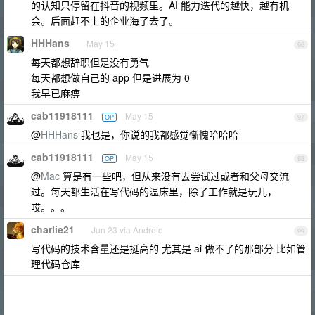
的认知只停留在抖音的视频里。AI 能力迭代的越快，越有机
会。后面赶不上的企业海了去了。
HHHans
May 15
96
每天都想辞职但是没有勇气
每天都想做自己的 app 但是进展为 0
我早已麻痹
cab11918111
May 15
OP
97
@
HHHans
我也是，你说的我都感觉惭愧哈哈哈
cab11918111
May 15
OP
98
@
Mac
算是有一些吧，但从来没有去尝试过或者和父母交流
过。每天都生活在写代码的温床里，除了工作就是玩儿，
哎。。。
charlie21
Jun 23 via Android
99
写代码的技术含量还是挺高的 尤其是 ai 做不了的那部分 比如管
理代码仓库