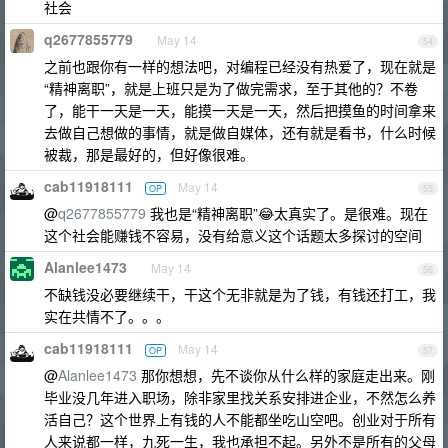
社会
q2677855779
May 14
54
之前也跟你有一样的想法吧，对编程已经没有热爱了，现在就是
“精神离职”，就是上班只是为了做完需求，至于其他的？不卷
了，能干一天是一天，能摸一天是一天，然后把摸鱼的时间拿来
去做自己想做的事情，就是做自媒体，还有就是看书，什么时候
被裁，那是最好的，但好像很难。
cab11918111
May 14
OP
55
@
q2677855779
我也是“精神离职”😂太真实了。是很难。现在
这个社会能赚钱不容易，没有给意义这个话题太多探讨的空间
Alanlee1473
May 14
56
不缺钱没必要继续干，干这个无非就是为了钱，有钱还打工，我
实在共情不了。。。
cab11918111
May 14
OP
57
@
Alanlee1473
那你想想，先不谈你从什么样的家庭走出来。刚
毕业没几年进入职场，除非家里找关系安排进企业，不然怎么养
活自己？这个世界上有钱的人不能都坐吃山空吧。创业对于所有
人来说都一样，九死一生，我也承担不起。另外不是所有的父母