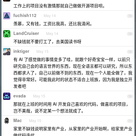
工作上的项目没有激情那就自己做做开源项目呗。
fuchish112
May 14
73
羡慕，又有钱，工资比我高，还比我清闲。
LandCruiser
May 14
74
不缺钱就不要打工了，去美国读书呀
inktiger
May 15
75
有 AI 了感觉做的事情变多了哇，就跟个好奇宝宝一样，以前只
研究自己会的语言世界的东西，现在全语言都可以研究，所以东
西都求人了，自己以前做不到的东西，现在一个人能全做了，我
觉得非常好。可能我此时的状态不适合上班族，因为我是独立开
发者吧
evada
May 15
76
那就在上班的时间用 AI 开发自己喜欢的代码，做喜欢的项目，
岂不美哉，说不定某一个想法就成了。
Mac
May 15
77
家里不缺钱说明家里有产业，从家里的产业开始啊，给家里产业
做代码迭代