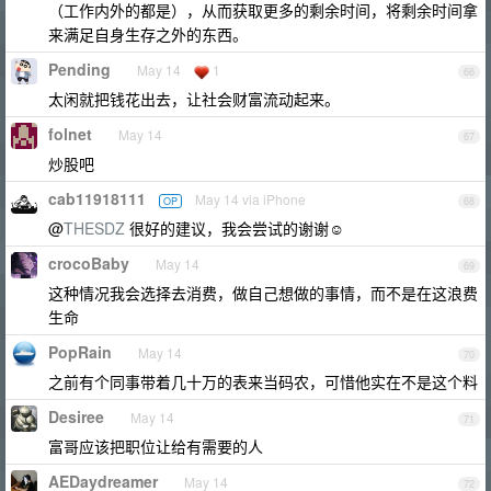
（工作内外的都是），从而获取更多的剩余时间，将剩余时间拿
来满足自身生存之外的东西。
Pending
May 14
1
66
太闲就把钱花出去，让社会财富流动起来。
folnet
May 14
67
炒股吧
cab11918111
May 14 via iPhone
OP
68
@
THESDZ
很好的建议，我会尝试的谢谢☺️
crocoBaby
May 14
69
这种情况我会选择去消费，做自己想做的事情，而不是在这浪费
生命
PopRain
May 14
70
之前有个同事带着几十万的表来当码农，可惜他实在不是这个料
Desiree
May 14
71
富哥应该把职位让给有需要的人
AEDaydreamer
May 14
72