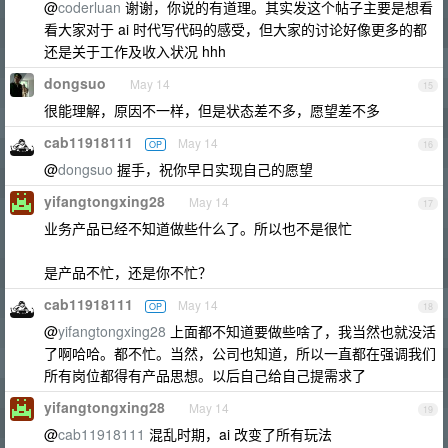
@
coderluan
谢谢，你说的有道理。其实发这个帖子主要是想看
看大家对于 ai 时代写代码的感受，但大家的讨论好像更多的都
还是关于工作及收入状况 hhh
dongsuo
May 14
15
很能理解，原因不一样，但是状态差不多，愿望差不多
cab11918111
May 14
OP
16
@
dongsuo
握手，祝你早日实现自己的愿望
yifangtongxing28
May 14
17
业务产品已经不知道做些什么了。所以也不是很忙
是产品不忙，还是你不忙？
cab11918111
May 14
OP
18
@
yifangtongxing28
上面都不知道要做些啥了，我当然也就没活
了啊哈哈。都不忙。当然，公司也知道，所以一直都在强调我们
所有岗位都得有产品思想。以后自己给自己提需求了
yifangtongxing28
May 14
19
@
cab11918111
混乱时期，ai 改变了所有玩法