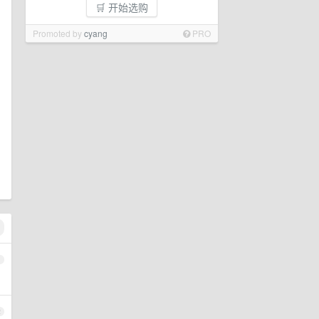
🛒 开始选购
Promoted by
cyang
PRO
1
2