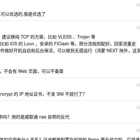
2
l 也可以优选的,我是优选了
2
 ，建议换纯 TCP 的方案，比如 VLESS 、Trojan 等
iOS 的 Loon ，安卓的 FlClash 等，把分流规则配好，回家流量走
 。代理软件做好开机自启和后台保活，可以做到无感运行（鸿蒙 NEXT 除外，这
端口，不会有 Web 页面，可以不备案
2
 Encrypt 的 IP 地址证书，不发 SNI 不就行了？
2
IP 证书吗？用的是威联通 nas 自带的反代
2
的应用有什么关系？证书都是配置在前端的 Nginx 等反代中的，后端具