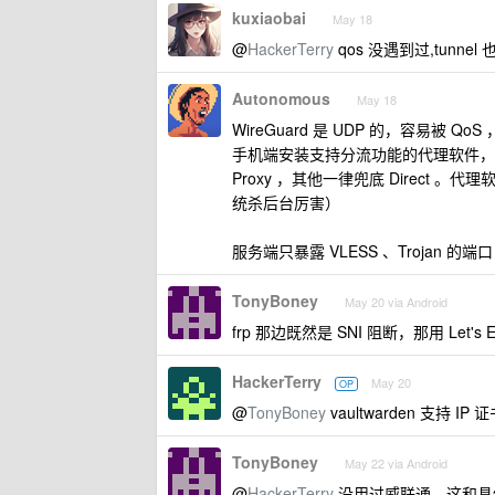
kuxiaobai
May 18
@
HackerTerry
qos 没遇到过,tunne
Autonomous
May 18
WireGuard 是 UDP 的，容易被 QoS
手机端安装支持分流功能的代理软件，比如 
Proxy ，其他一律兜底 Direct
统杀后台厉害）
服务端只暴露 VLESS 、Trojan 的
TonyBoney
May 20 via Android
frp 那边既然是 SNI 阻断，那用 Let's
HackerTerry
May 20
OP
@
TonyBoney
vaultwarden 支持 
TonyBoney
May 22 via Android
@
HackerTerry
没用过威联通，这和具体