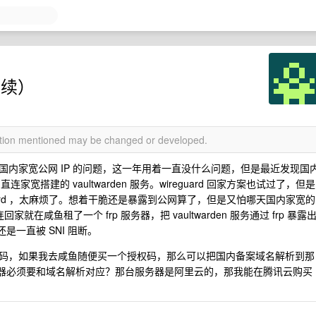
（续）
mation mentioned may be changed or developed.
内家宽公网 IP 的问题，这一年用着一直没什么问题，但是最近发现国
宽搭建的 vaultwarden 服务。wireguard 回家方案也试过了，但是
uard ，太麻烦了。想着干脆还是暴露到公网算了，但是又怕哪天国内家宽的
就在咸鱼租了一个 frp 服务器，把 vaultwarden 服务通过 frp 暴露
是一直被 SNI 阻断。
码，如果我去咸鱼随便买一个授权码，那么可以把国内备案域名解析到那
服务器必须要和域名解析对应？那台服务器是阿里云的，那我能在腾讯云购买