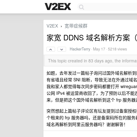
V2EX
宽带症候群
›
家宽 DDNS 域名解析方案
HackerTerry
·
May 17
· 5218 views
This topic created in 83 days ago, the infor
如题，去年发过一篇帖子询问过国外域名解析到国
有省墙且经常 SNI 阻断，导致无法在外通过域名直连家
我和家人都觉得每次同步密码都要打开 wireg
公网 IPv4 被运营商收回了，为了预防以后不能连回家
来，但是把这个国外域名解析到这个 frp 服务器还
突然想起上篇帖子评论区有坛友提到过备案授权
个租来的 frp 服务器吗，还是备案码所在的
域名再解析到阿里云服务器吗？谢谢解答！