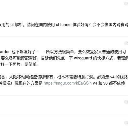
1
的 cf 解析，请问在国内使用 cf tunnel 体验好吗？会不会像国内跨省
1
twarden 也不够友好了 —— 所以方法很简单，要么恢复家人普通的使用习
要么尽可能帮配置好，告诉他们先点一下 wireguard 的快捷方式，我理
盘移一下照片」要简单。
真的香，大陆移动网络应该哪都有，根本不需要特意打洞。必须走 v4 的线路
6 这种情况）我现在的方案是
https://imgur.com/kEaGSlh
v4 和 v6 都不依赖
1
1