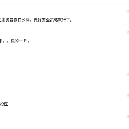
nx 把服务暴露在公网。做好安全策略就行了。
ls 呗。。稳的一 P 。
投医