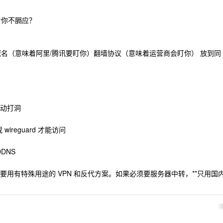
着你不膈应？
域名（意味着阿里/腾讯要盯你）翻墙协议（意味着运营商会盯你） 放到同
就手动打洞
 wireguard 才能访问
DDNS
用有特殊用途的 VPN 和反代方案。如果必须要服务器中转，**只用国