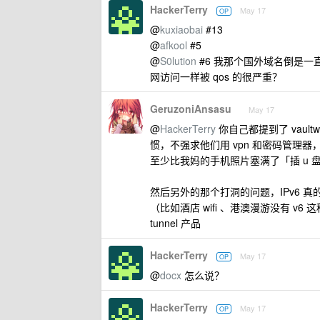
HackerTerry
May 17
OP
@
kuxiaobai
#13
@
afkool
#5
@
S0lution
#6 我那个国外域名倒是一直用
网访问一样被 qos 的很严重？
GeruzoniAnsasu
May 17
@
HackerTerry
你自己都提到了 vaul
惯，不强求他们用 vpn 和密码管理器，
至少比我妈的手机照片塞满了「插 u 
然后另外的那个打洞的问题，IPv6 
（比如酒店 wifi 、港澳漫游没有 v
tunnel 产品
HackerTerry
May 17
OP
@
docx
怎么说？
HackerTerry
May 17
OP