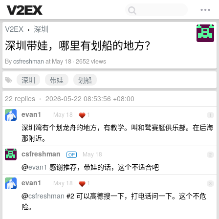
V2EX
深圳
›
深圳带娃，哪里有划船的地方？
By
csfreshman
at May 18 · 2652 views
深圳
带娃
划船
22 replies
•
2026-05-22 08:53:56 +08:00
evan1
May 18
1
1
深圳湾有个划龙舟的地方，有教学。叫和鹭赛艇俱乐部。在后海
那附近。
csfreshman
May 18
OP
2
@
evan1
感谢推荐，带娃的话，这个不适合吧
evan1
May 18
1
3
@
csfreshman
#2 可以高德搜一下，打电话问一下。这个不危
险。