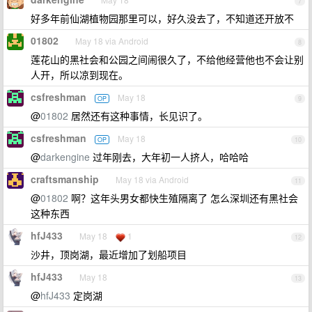
7
好多年前仙湖植物园那里可以，好久没去了，不知道还开放不
01802
May 18 via Android
8
莲花山的黑社会和公园之间闹很久了，不给他经营他也不会让别
人开，所以凉到现在。
csfreshman
May 18
OP
9
@
01802
居然还有这种事情，长见识了。
csfreshman
May 18
OP
10
@
darkengine
过年刚去，大年初一人挤人，哈哈哈
craftsmanship
May 18 via Android
11
@
01802
啊？这年头男女都快生殖隔离了 怎么深圳还有黑社会
这种东西
hfJ433
May 18
1
12
沙井，顶岗湖，最近增加了划船项目
hfJ433
May 18
13
@
hfJ433
定岗湖