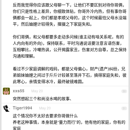
反而我觉得你应该跟父母聊一下，让他们不要区别对待你哥俩，
你们只是性格上差异，你细致体贴，你哥外冷内热，但有事你哥
俩都会一起上，你们都是孝顺父母的，这个时候最怕父母水没端
平，然后妯娌计较得失，撺掇之下家庭失和。
你们哥俩，和父母都要多走动多问候(谁主动有啥关系呢，有的
人内向有的外向)，保持联系，平时沟通说话要注意言语伤害，
互相攀比，冷嘲热讽，公开揭露家丑，伤害对方自尊，总之保持
沟通和理解。
看过不少家庭调解的戏码，都是父母偏心，财产(遗产)纠纷，兄
弟姐妹妯娌之间过于斤斤计较甚至落井下石，搞得家庭失和，彼
此寒心，亲情变得冰冷，最终破镜难圆。
xxs55
May 20
50
突然想起三个和尚没水喝的故事、
Tiger1994
May 20
51
这个情况你不太好去要求你哥做什么
养老这种事情，本身就是“量力而行”的，他有他的家庭，你有的
家庭