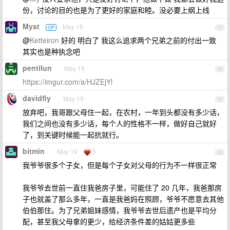
份，讨论的目的也是为了更好的家庭和睦。没必要上纲上线
Myst
May 19
OP
17
@
Ketteiron
好的 明白了 我这么追求两个兄弟之前的付出一致
其实也是种执念吧
pentilun
May 19
18
https://imgur.com/a/HJZEjYl
davidfly
May 19
19
放弃吧，我哥跟父母住一起，在农村，一年到头都没有多少话，
我们之间也没有多少话，每个人的性格不一样，做好自己就好
了，到关键时候能一起抗就行。
bitmin
May 19
5
20
我爷爷很多个子女，但是每个子女对父母的行为不一样很正常
我爷爷去世前一直住我爸房子里，可能住了 20 几年，我爸那房
子也就盖了那么多年，一直是我爸妈在照顾，爷爷不愿意去其他
伯伯那住。为了兄弟姐妹感情，我爷爷去世后遗产也是平均分
配，甚至我父母拿的更少，给经济条件差的姑姑更多些