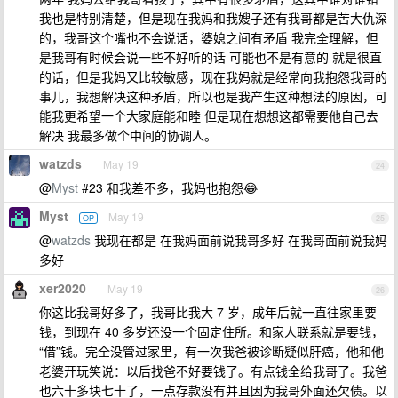
我也是特别清楚，但是现在我妈和我嫂子还有我哥都是苦大仇深
的，我哥这个嘴也不会说话，婆媳之间有矛盾 我完全理解，但
是我哥有时候会说一些不好听的话 可能也不是有意的 就是很直
的话，但是我妈又比较敏感，现在我妈就是经常向我抱怨我哥的
事儿，我想解决这种矛盾，所以也是我产生这种想法的原因，可
能我更希望一个大家庭能和睦 但是现在想想这都需要他自己去
解决 我最多做个中间的协调人。
watzds
May 19
24
@
Myst
#23 和我差不多，我妈也抱怨😂
Myst
May 19
OP
25
@
watzds
我现在都是 在我妈面前说我哥多好 在我哥面前说我妈
多好
xer2020
May 19
26
你这比我哥好多了，我哥比我大 7 岁，成年后就一直往家里要
钱，到现在 40 多岁还没一个固定住所。和家人联系就是要钱，
“借”钱。完全没管过家里，有一次我爸被诊断疑似肝癌，他和他
老婆开玩笑说：以后找爸不好要钱了。有点钱全给我哥了。我爸
也六十多块七十了，一点存款没有并且因为我哥外面还欠债。以