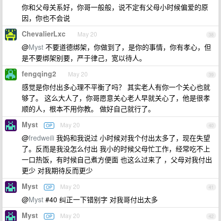
你和父母关系好，你哥一般般，说不定有父母小时候偏爱的原
因，你也不会说
ChevalierLxc
May 20
38
@
Myst
不要道德绑架，你做到了，是你的事情，你有孝心，但
是不要绑架别要，严于律己，宽以待人。
fengqing2
May 20
39
感觉是你付出多心理不平衡了吗？ 其实老人有你一个关心也就
够了。 这么大人了，你哥愿意关心老人早就关心了，他是很孝
顺的人，根本不用你教。 做好自己就行了。
Myst
May 20
OP
40
@
fredweili
我妈和我说过 小时候对我个付出太多了，现在失望
了。反而是我没怎么付出 我小的时候父母忙工作，经常吃不上
一口热饭，有时候自己煮方便面 也这么过来了 ，父母对我付出
更少 对我期待反而更少
Myst
May 20
OP
41
@
Myst
#40 纠正一下错别字 对我哥付出太多
Myst
May 20
OP
42