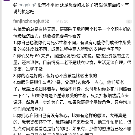
@
fengqing2
没有不平衡 还是想要的太多了吧 就像前面的 v 有
说的执念吧
fanjinzhongju952
May 20
43
被偏爱的总是有恃无恐，哥哥除了承担两个孩子一个全职主妇的
情绪经济压力，还要被迫要与你看齐
1.你自己也说你们两兄弟性格不同，有没有可能你们成长中所受
到的关注度就不同，成家过程中两人所受的支持度也不同？
2.你们父母 60 来岁，照国家发展政策来说，应该还算是有生力
量，还未退休，目前情况二老不是缺衣少食，生活无法自理，很
多事，过犹不及
3.你的心是好的，但好心不应该是比较出来的
4.你跟你哥聊什么呢？“哥，父母那边你多上点心，他们都老
了，我最近媳妇怀着孕，我抽不开身，父母那边你多花时间照看
一下？”，如果你哥是个逆来顺受的性格，只会抽根烟然后点头
说好，然后进一步难为自己，如果你哥是个暴躁角色，只会增加
你们两兄弟隔阂
5.你扪心自问自己有没有私心，比如有这样的想法，大哥真是
的，我老婆都怀孕了，我还抽时间来看父母，他工作忙是忙，但
抽点时间来看看总是行的的吧，如果有，那你的想法就已经不够