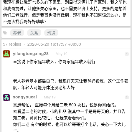
我现在想让我哥也多关心下家里，别显得这俩儿子有区别，我之前也
和我哥提过，让他多关心家里，也不需要经济上支持，更多的是想着
他们二老就行，但是我哥也没有做到，现在我也不知道该怎么办，是
不是该找我哥好好聊聊？
养老
关系
沟通
57 replies
•
2026-05-20 16:17:37 +08:00
yifangtongxing28
May 19
1
直接说下你家庭年收入，你哥家庭年收入就行
老人养老基本都靠自己，我现在天天让我爸妈锻炼，这个工作强
度，年轻人可能身体还没老年人好
songyoucai
May 19
2
真想帮忙， 直接每个月给二老 500 块钱，说是你哥给的。
去看望二老的时候，带的礼品 说其中一半是哥哥买的，并且告
知二老，哥哥比较忙， 让我来看看你们。
你们二老 有空的时候，也可以给哥哥打个电话，关心一下大儿
子。