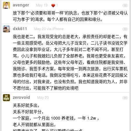
avenger
May 19
1
32
放下那个“必须要和哥哥一样”的执念，也放下那个“必须被父母认
可为孝子”的渴求。每个人都有自己的因果和缘分。
dxk611
May 20 via iPhone
33
我也是老二。我发现受宠的总是老大，承担责任的却是老二，有
一些主观感受吧。岳父母把大儿子当宝贝，二儿子读书没钱交学
费因此没拿到毕业证，大儿子多年前对二老不闻不问，甚至打
骂，小儿子和我媳妇儿负担了全部养老。我哥也更受亲友喜欢，
父母也更多的鼓励他，这些年父母年迈，看病住院都是我安排、
我陪诊、我签手术方案，每年安排一到两次旅游，出行买车票机
票也多给我打电话。我倒没觉得吃亏，本来这些花费不足回报父
母的付出，对我来说，也没有负担。我也知道我哥的为人，并非
不愿付出，可能我不了解他的处境吧
zerovoid
May 20
34
关系好就多出，
关系不好就平分，
一个家庭，一个月出 1000 养老钱，一年 1.2w ，
老人开销就都从里面出，
如果谁出力了，那么可以酌情少给一点。