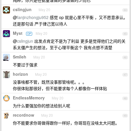
纯粹，你只是在掂量谁做的多谁做的少而已
cslingjun
May 20
44
@
fanjinzhongju952
感觉 op 就是心里不平衡 ，又不愿意承认。
还是那句话 严于律己宽以待人
Myst
May 20
OP
45
@
cslingjun
出发点肯定不是为了利益 更多是觉得他们之间的关
系太僵产生的想法，至于心理平衡这个 我有点想不清楚
Smileh
May 20
46
不要过于强求
horizon
May 20
47
没事啥都不管，既然没事那管啥呢。。。
你很体贴那很好，但不能要求每个人都像你一样体贴
EndlessMemory
May 20
48
为什么要强加你的想法给别人呢
recordnow
May 20
49
你不能要求你哥做得跟你一样好，你哥现在没啥太大问题。