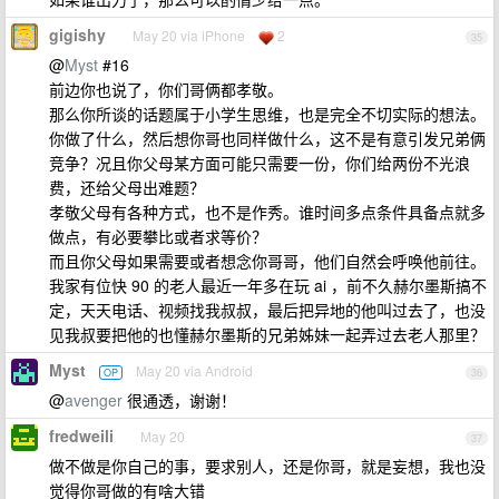
gigishy
May 20 via iPhone
2
35
@
Myst
#16
前边你也说了，你们哥俩都孝敬。
那么你所谈的话题属于小学生思维，也是完全不切实际的想法。
你做了什么，然后想你哥也同样做什么，这不是有意引发兄弟俩
竞争？况且你父母某方面可能只需要一份，你们给两份不光浪
费，还给父母出难题？
孝敬父母有各种方式，也不是作秀。谁时间多点条件具备点就多
做点，有必要攀比或者求等价？
而且你父母如果需要或者想念你哥哥，他们自然会呼唤他前往。
我家有位快 90 的老人最近一年多在玩 ai ，前不久赫尔墨斯搞不
定，天天电话、视频找我叔叔，最后把异地的他叫过去了，也没
见我叔要把他的也懂赫尔墨斯的兄弟姊妹一起弄过去老人那里？
Myst
May 20 via Android
OP
36
@
avenger
很通透，谢谢！
fredweili
May 20
37
做不做是你自己的事，要求别人，还是你哥，就是妄想，我也没
觉得你哥做的有啥大错