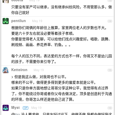
13
只要没有家产可以继承，没有继承纠纷风险，不用管那么多，做
你自己就好
pentilun
May 19
14
根据你们哥俩的年龄往上推算，家里两位老人的岁数也不大。
要是六十岁左右就没必要等着孩子孝顺。
你要是觉得老人无聊，可以给他们找点兴趣爱好。唱歌、跳舞、
刷视频、画画、养花养草、钓鱼。。。
每个人的压力不同，表达爱的方式也不一样，你哥又不是幼儿园
的孩子，不需要你来引导了。
Ketteiron
May 19
15
> 但是我这么做，对我哥也不公平。
哪来的不公平，做得更多得到更多的偏爱本就是公平。
如果只是你单方面地想让哥哥分享这种公平，我觉得有点过界
了，你不能绕过你哥或者你父母去做决定，顶多是创造利于沟通
的环境，你哥怎么样还是他自己说了算。
Myst
May 19
OP
16
@
iixy
没人要求他，只是友好讨论下，他做不做 我都会做好我这