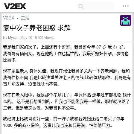
V2EX
生活
›
家中次子养老困惑 求解
By
Myst
at May 19 · 5100 views
我是我们家的次子，上面还有个哥哥，我哥哥今年 37 岁 我 31 岁，
我哥哥有俩闺女。现在他的工作也挺忙的，我最近媳妇怀孕，事情也
比较多。
现在家里老人 身体欠佳，我现在想让我哥多关系一下养老问题，我和
我哥性格不同 我是比较注重关注老人的情绪 比较体贴那种，我哥是有
事儿能支持，没事就啥也不管。
现在在老人眼中，我是那个孝顺儿子，毕竟体贴 逢年过节都礼物 钱什
么的。 这不是我想看到的，但我也不能像我哥一样做，那样就冷落了
二老。但是我这么做，对我哥也不公平。
我经济上比我哥稍好一些，前一阵子我和我媳妇还给二老买了每年
1000 多的商业保险，这事儿我也没和我哥说，怕给他压力。