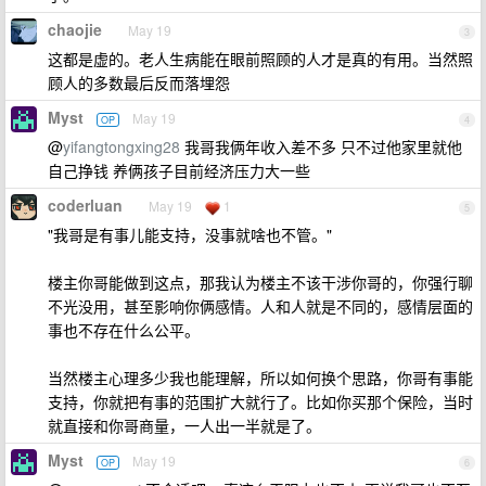
chaojie
May 19
3
这都是虚的。老人生病能在眼前照顾的人才是真的有用。当然照
顾人的多数最后反而落埋怨
Myst
May 19
OP
4
@
yifangtongxing28
我哥我俩年收入差不多 只不过他家里就他
自己挣钱 养俩孩子目前经济压力大一些
coderluan
May 19
1
5
"我哥是有事儿能支持，没事就啥也不管。"
楼主你哥能做到这点，那我认为楼主不该干涉你哥的，你强行聊
不光没用，甚至影响你俩感情。人和人就是不同的，感情层面的
事也不存在什么公平。
当然楼主心理多少我也能理解，所以如何换个思路，你哥有事能
支持，你就把有事的范围扩大就行了。比如你买那个保险，当时
就直接和你哥商量，一人出一半就是了。
Myst
May 19
OP
6