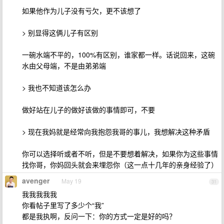
如果他作为儿子没有亏欠，更不该想了
> 别显得这俩儿子有区别
一碗水端不平的，100%有区别，谁家都一样。话说回来，这碗
水由父母端，不是由弟弟端
> 我也不知道该怎么办
做好站在儿子的做好该做的事情即可，不要
> 现在我妈就是经常向我抱怨我哥的事儿，我想解决这种矛盾
你可以选择听或者不听，但是不要想着解决，如果你为这些事情
找你哥，你妈回头就会来埋怨你（这一点十几年的亲身经验了）
avenger
May 19
31
我我我我我
你看帖子里写了多少个“我”
都是我执啊，反问一下：你的方式一定是好的吗？