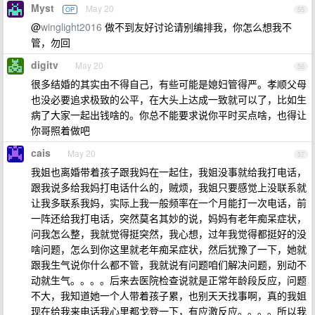
Myst
May 20
OP
55
@
winglight2016
做不到友好讨论请别编排我，你怎么想我不
管，勿回
digitv
May 20
56
很多结婚的其实由不得自己，有些可能是媳妇管得严。孝顺父母
也没必要追求极致的公平，在大头上达成一致就可以了，比如生
病了大家一起出钱啥的。你总不能要求说你平时买点啥，也得让
你哥照着做吧
cais
May 20
57
我姐也离婚带着孩子跟我妈在一起住，我姐没事就给我打电话，
跟我说多给我妈打电话什么的，贼烦，我姐只要感觉上没联系就
让我多联系我妈，实际上我一般频率在一个月能打一次电话，前
一阵还给我打电话，突然莫名其妙的说，妈妈有老年痴呆症状，
问我怎么整，我就觉得挺突然，我心想，过年我觉得都挺好的没
啥问题，怎么到你这里就老年痴呆症状，然后犹豫了一下，她就
跟我生气说你什么都不管，我就说有问题咱们解决问题，别动不
动就生气。。。。后来去医院检查说就是正常年龄段反应，问题
不大，我知道她一个人带着孩子累，也别天天找事啊，真的我姐
现在给我来电话我心里都戈登一下，有应激反应。。。。所以我