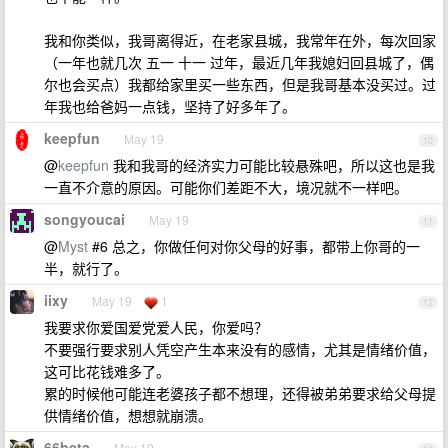
我和你类似，我哥离得近，在老家县城，我常年在外，每次回家
（一年也就几次 五一 十一 过年，最近几年我媳妇回县城了，偶
尔也会买点）我都给家里买一些东西，但是我哥基本没买过。过
年我也给爸妈一点钱，坚持了好多年了。
keepfun
May 19
10
@
keepfun
我和我哥的经济实力可能比较悬殊吧，所以这也是我
一直不介意的原因。可能你们差距不大，境况就不一样吧。
songyoucai
May 19
11
@
Myst
#6 总之，你做任何对你父母的好事，都带上你哥的一
半，就行了。
iixy
May 19
1
12
我要求你爱国爱党爱人民，你爱吗？
不要强行要求别人凭空产生本来没有的感情，尤其是情绪价值，
这可比花钱难多了。
累的时候他可能连老婆孩子都不想理，还得被弟弟要求给父母提
供情绪价值，想想就崩溃。
66beta
May 19