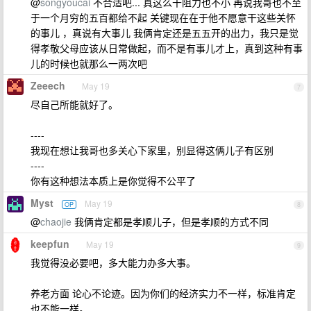
@
songyoucai
不合适吧... 真这么干阻力也不小 再说我哥也不至
于一个月穷的五百都给不起 关键现在在于他不愿意干这些关怀
的事儿 ，真说有大事儿 我俩肯定还是五五开的出力，我只是觉
得孝敬父母应该从日常做起，而不是有事儿才上，真到这种有事
儿的时候也就那么一两次吧
Zeeech
May 19
7
尽自己所能就好了。
----
我现在想让我哥也多关心下家里，别显得这俩儿子有区别
----
你有这种想法本质上是你觉得不公平了
Myst
May 19
OP
8
@
chaojie
我俩肯定都是孝顺儿子，但是孝顺的方式不同
keepfun
May 19
9
我觉得没必要吧，多大能力办多大事。
养老方面 论心不论迹。因为你们的经济实力不一样，标准肯定
也不能一样。