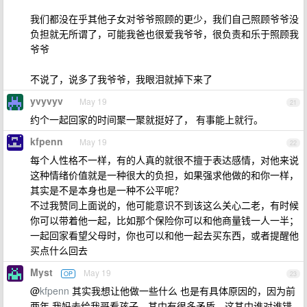
我们都没在乎其他子女对爷爷照顾的更少，我们自己照顾爷爷没
负担就无所谓了，可能我爸也很爱我爷爷，很负责和乐于照顾我
爷爷
不说了，说多了我爷爷，我眼泪就掉下来了
yvyvyv
May 19
21
约个一起回家的时间聚一聚就挺好了， 有事能上就行。
kfpenn
May 19
22
每个人性格不一样，有的人真的就很不擅于表达感情，对他来说
这种情绪价值就是一种很大的负担，如果强求他做的和你一样，
其实是不是本身也是一种不公平呢？
不过我赞同上面说的，他可能意识不到该这么关心二老，有时候
你可以带着他一起，比如那个保险你可以和他商量钱一人一半；
一起回家看望父母时，你也可以和他一起去买东西，或者提醒他
买点什么回去
Myst
May 19
OP
23
@
kfpenn
其实我想让他做一些什么 也是有具体原因的，因为前
两年 我妈去给我哥看孩子，其中有很多矛盾，这其中谁对谁错