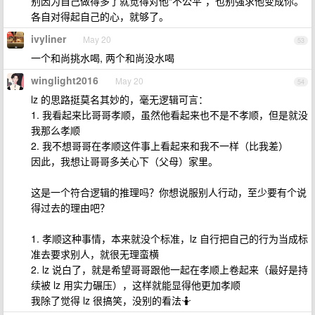
别因为自己做得多了就觉得对他“不公平”，也别强求他变成你。
各自对得起自己的心，就够了。
ivyliner
May 20
53
一个和尚挑水喝, 两个和尚没水喝
winglight2016
May 20
54
lz 的思路挺莫名其妙的，毫无逻辑可言：
1. 我看起来比哥哥孝顺，虽然他看起来也不是不孝顺，但是就没
我那么孝顺
2. 我不想哥哥在孝顺这件事上看起来和我不一样（比我差）
因此，我想让哥哥多关心下（父母）家里。
这是一个符合逻辑的推理吗？你想说服别人行动，至少要有个说
得过去的理由吧？
1. 孝顺这种事情，本来就没个标准，lz 自行把自己的行为当成标
准去要求别人，就很无理蛮横
2. lz 说白了，就是希望哥哥跟他一起在孝顺上卷起来（最好是持
续被 lz 用实力碾压），这样就能显得他更加孝顺
我除了觉得 lz 很搞笑，没别的看法🤷