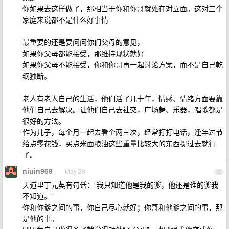
你如果去这样做了，那相当于你和你哥就处在对立面。这对三个
家庭来说都不是什么好事情
最重要的还是要问问你们父母的意见，
如果你父母都能接受，那维持现状就好
如果你父母不能接受，你和你哥再一起讨论方案，而不是自己乾
纲独断。
老人有老人自己的生活，他们活了几十年，情感、情绪方面要靠
他们自己去解决。让他们自己去社交，广场舞、乐器，唱歌都是
很好的方法。
作为儿子，每个月一起去看个两三次，经常打打电话，逢年过节
给点零花钱，买点米面粮油这些重量比较大的东西提过去就行
了。
niuin969
May 20
52
天道里丁元英有句话：“我只知道他是我的爹，他还是谁的爹我
不知道。”
你和你爹之间的事，你自己尽心就好；你哥和他爹之间的事，那
是他的事。