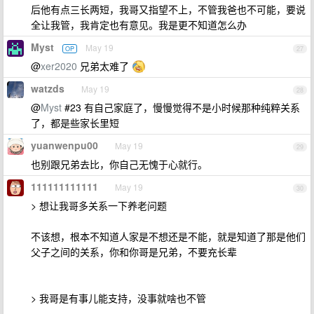
后他有点三长两短，我哥又指望不上，不管我爸也不可能，要说
全让我管，我肯定也有意见。我是更不知道怎么办
Myst
May 19
OP
27
@
xer2020
兄弟太难了
watzds
May 19
28
@
Myst
#23 有自己家庭了，慢慢觉得不是小时候那种纯粹关系
了，都是些家长里短
yuanwenpu00
May 19
29
也别跟兄弟去比，你自己无愧于心就行。
111111111111
May 19
30
> 想让我哥多关系一下养老问题
不该想，根本不知道人家是不想还是不能，就是知道了那是他们
父子之间的关系，你和你哥是兄弟，不要充长辈
> 我哥是有事儿能支持，没事就啥也不管