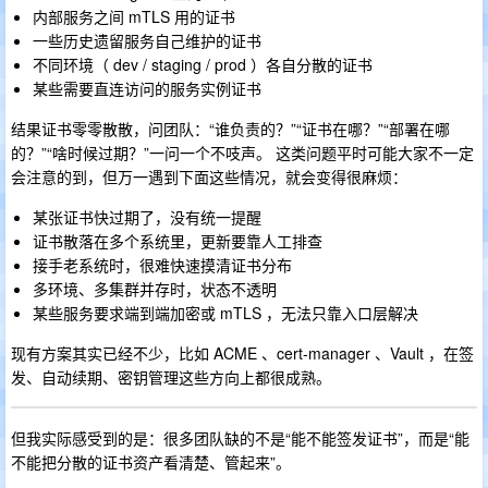
内部服务之间 mTLS 用的证书
一些历史遗留服务自己维护的证书
不同环境（ dev / staging / prod ）各自分散的证书
某些需要直连访问的服务实例证书
结果证书零零散散，问团队：“谁负责的？”“证书在哪？”“部署在哪
的？”“啥时候过期？”一问一个不吱声。 这类问题平时可能大家不一定
会注意的到，但万一遇到下面这些情况，就会变得很麻烦：
某张证书快过期了，没有统一提醒
证书散落在多个系统里，更新要靠人工排查
接手老系统时，很难快速摸清证书分布
多环境、多集群并存时，状态不透明
某些服务要求端到端加密或 mTLS ，无法只靠入口层解决
现有方案其实已经不少，比如 ACME 、cert-manager 、Vault ，在签
发、自动续期、密钥管理这些方向上都很成熟。
但我实际感受到的是：很多团队缺的不是“能不能签发证书”，而是“能
不能把分散的证书资产看清楚、管起来”。