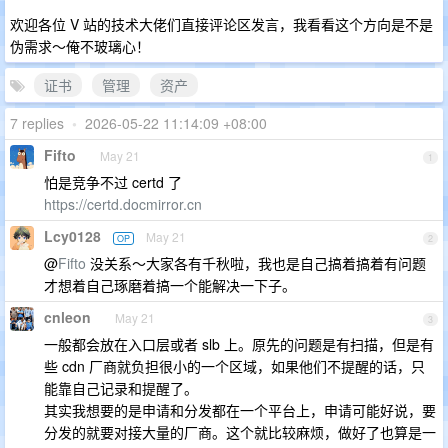
欢迎各位 V 站的技术大佬们直接评论区发言，我看看这个方向是不是
伪需求～俺不玻璃心！
证书
管理
资产
7 replies
•
2026-05-22 11:14:09 +08:00
Fifto
May 21
1
怕是竞争不过 certd 了
https://certd.docmirror.cn
Lcy0128
May 21
OP
2
@
Fifto
没关系～大家各有千秋啦，我也是自己搞着搞着有问题
才想着自己琢磨着搞一个能解决一下子。
cnleon
May 21
3
一般都会放在入口层或者 slb 上。原先的问题是有扫描，但是有
些 cdn 厂商就负担很小的一个区域，如果他们不提醒的话，只
能靠自己记录和提醒了。
其实我想要的是申请和分发都在一个平台上，申请可能好说，要
分发的就要对接大量的厂商。这个就比较麻烦，做好了也算是一