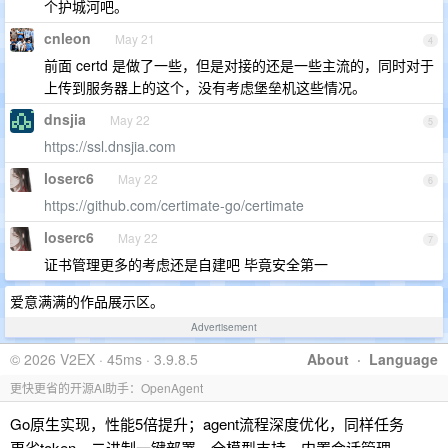
个护城河吧。
cnleon
May 21
4
前面 certd 是做了一些，但是对接的还是一些主流的，同时对于
上传到服务器上的这个，没有考虑堡垒机这些情况。
dnsjia
May 22
5
https://ssl.dnsjia.com
loserc6
May 22
6
https://github.com/certimate-go/certimate
loserc6
May 22
7
证书管理更多的考虑还是自建吧 毕竟安全第一
爱意满满的作品展示区。
Advertisement
© 2026 V2EX · 45ms · 3.9.8.5
About
·
Language
更快更省的开源AI助手：OpenAgent
Go原生实现，性能5倍提升；agent流程深度优化，同样任务
更省token。二进制一键部署，全模型支持，内置会话管理、