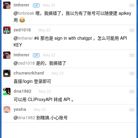
imherer
May 22
OP
15
@
forbreak
嗯，我搞错了，我以为有了账号可以随便建 apikey
用
zed1018
May 22
16
@
imherer
#6 那也是 sign in with chatgpt ，怎么可能用 API
KEY
imherer
May 22
OP
17
@
zed1018
是的，我搞错了
chunworkhard
May 22
18
直接/login 登录即可
dna1982
May 22
19
可以用 CLIProxyAPI 转成 API 。
yesha
May 22
20
@
dna1982
别瞎搞.小心账号