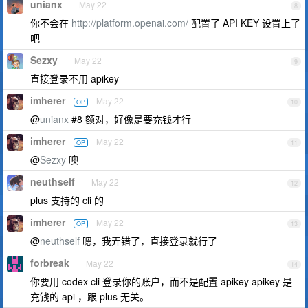
unianx
May 22
8
你不会在
http://platform.openai.com/
配置了 API KEY 设置上了
吧
Sezxy
May 22
9
直接登录不用 apikey
imherer
May 22
OP
10
@
unianx
#8 额对，好像是要充钱才行
imherer
May 22
OP
11
@
Sezxy
噢
neuthself
May 22
12
plus 支持的 cli 的
imherer
May 22
OP
13
@
neuthself
嗯，我弄错了，直接登录就行了
forbreak
May 22
14
你要用 codex cli 登录你的账户，而不是配置 apikey apikey 是
充钱的 api ，跟 plus 无关。