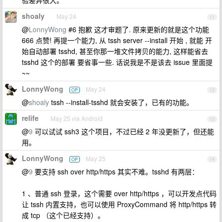
shoaly
May 24
11
@
LonnyWong
#6 抱歉 这才审题了. 原来更新的就是这个功能
666 点赞! 再提一个能力, 从 tssh server --install 开始 , 就能 开
始自动部署 tsshd, 甚至你那一堆文件拷贝的能力, 这样能省去
tsshd 这个的部署 要省事一些. 话说我是不是该去 issue 里面提
~~
LonnyWong
May 24
OP
12
@
shoaly
tssh --install-tsshd 就会安装了，已有的功能。
relife
May 25 via Android
13
@
9
可以试试 ssh3 这个项目，不过已经 2 年没更新了，但还能
用。
LonnyWong
May 25
OP
14
@
9
要支持 ssh over http/https 其实不难。tsshd 有两层：
1 、普通 ssh 登录，这个需要 over http/https ，可以开发点代码
让 tssh 内置支持，也可以使用 ProxyCommand 将 http/https 转
成 tcp （这个已经支持）。