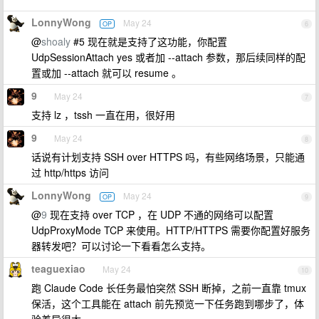
LonnyWong
May 24
OP
6
@
shoaly
#5 现在就是支持了这功能，你配置
UdpSessionAttach yes 或者加 --attach 参数，那后续同样的配
置或加 --attach 就可以 resume 。
9
May 24
7
支持 lz ，tssh 一直在用，很好用
9
May 24
8
话说有计划支持 SSH over HTTPS 吗，有些网络场景，只能通
过 http/https 访问
LonnyWong
May 24
OP
9
@
9
现在支持 over TCP ，在 UDP 不通的网络可以配置
UdpProxyMode TCP 来使用。HTTP/HTTPS 需要你配置好服务
器转发吧？可以讨论一下看看怎么支持。
teaguexiao
May 24
10
跑 Claude Code 长任务最怕突然 SSH 断掉，之前一直靠 tmux
保活，这个工具能在 attach 前先预览一下任务跑到哪步了，体
验差异很大。