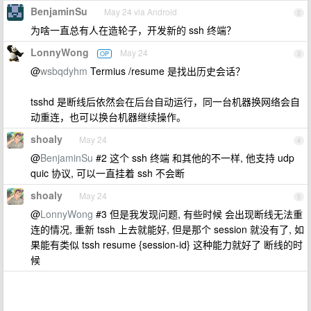
BenjaminSu
May 24 via Android
2
为啥一直总有人在造轮子，开发新的 ssh 终端？
LonnyWong
May 24
OP
3
@
wsbqdyhm
Termius /resume 是找出历史会话？
tsshd 是断线后依然会在后台自动运行，同一台机器换网络会自
动重连，也可以换台机器继续操作。
shoaly
May 24
4
@
BenjaminSu
#2 这个 ssh 终端 和其他的不一样, 他支持 udp
quic 协议, 可以一直挂着 ssh 不会断
shoaly
May 24
5
@
LonnyWong
#3 但是我发现问题, 有些时候 会出现断线无法重
连的情况, 重新 tssh 上去就能好, 但是那个 session 就没有了, 如
果能有类似 tssh resume {session-id} 这种能力就好了 断线的时
候