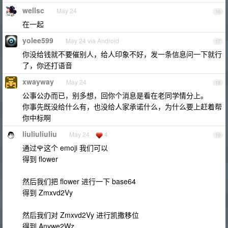
wellsc
May 24
16
在一起
yolee599
May 24 via Android
17
你没给钱就不要催别人，给人印象不好，发一条信息问一下就行
了，你还打语音
xwayway
May 24
18
公事公办而已，别多想，回你个消息是看在老同学情分上。
你事先既没给什么有，也没给人家承诺什么，为什么要上赶着帮
你中标啊
liuliuliuliu
May 24
4
19
通过🌹这个 emoji 我们可以
得到 flower
然后我们把 flower 进行一下 base64
得到 Zmxvd2Vy
然后我们对 Zmxvd2Vy 进行凯撒移位
得到 Anywe2Wz