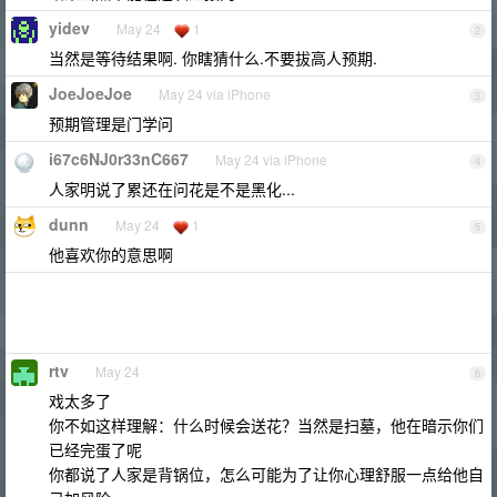
yidev
May 24
1
2
当然是等待结果啊. 你瞎猜什么.不要拔高人预期.
JoeJoeJoe
May 24 via iPhone
3
预期管理是门学问
i67c6NJ0r33nC667
May 24 via iPhone
4
人家明说了累还在问花是不是黑化...
dunn
May 24
1
5
他喜欢你的意思啊
rtv
May 24
6
戏太多了
你不如这样理解：什么时候会送花？当然是扫墓，他在暗示你们
已经完蛋了呢
你都说了人家是背锅位，怎么可能为了让你心理舒服一点给他自