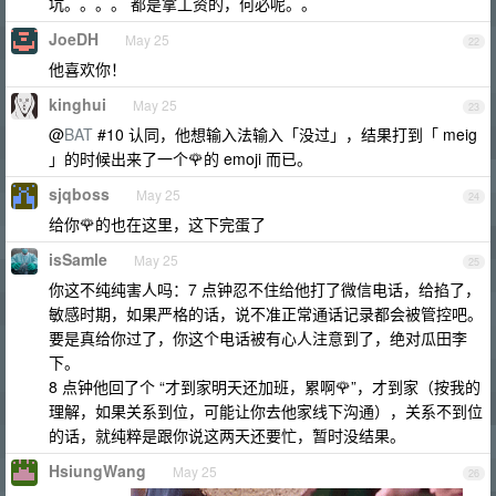
坑。。。。 都是拿工资的，何必呢。。
JoeDH
May 25
22
他喜欢你！
kinghui
May 25
23
@
BAT
#10 认同，他想输入法输入「没过」，结果打到「 meig
」的时候出来了一个🌹的 emoji 而已。
sjqboss
May 25
24
给你🌹的也在这里，这下完蛋了
isSamle
May 25
25
你这不纯纯害人吗：7 点钟忍不住给他打了微信电话，给掐了，
敏感时期，如果严格的话，说不准正常通话记录都会被管控吧。
要是真给你过了，你这个电话被有心人注意到了，绝对瓜田李
下。
8 点钟他回了个 “才到家明天还加班，累啊🌹”，才到家（按我的
理解，如果关系到位，可能让你去他家线下沟通），关系不到位
的话，就纯粹是跟你说这两天还要忙，暂时没结果。
HsiungWang
May 25
26