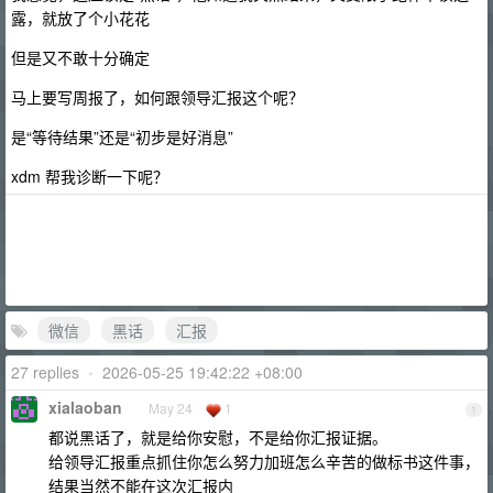
露，就放了个小花花
但是又不敢十分确定
马上要写周报了，如何跟领导汇报这个呢？
是“等待结果”还是“初步是好消息”
xdm 帮我诊断一下呢？
微信
黑话
汇报
27 replies
•
2026-05-25 19:42:22 +08:00
xialaoban
May 24
1
1
都说黑话了，就是给你安慰，不是给你汇报证据。
给领导汇报重点抓住你怎么努力加班怎么辛苦的做标书这件事，
结果当然不能在这次汇报内