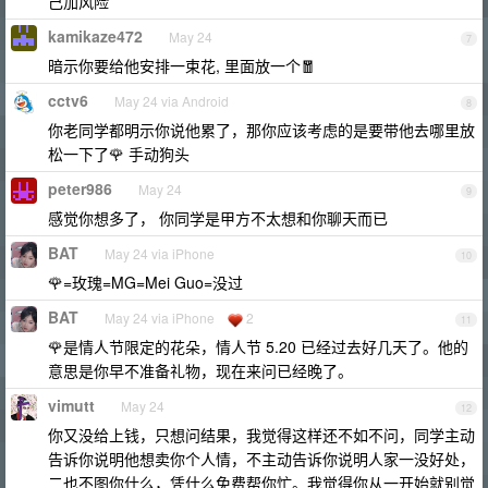
己加风险
kamikaze472
May 24
7
暗示你要给他安排一束花, 里面放一个🧧
cctv6
May 24 via Android
8
你老同学都明示你说他累了，那你应该考虑的是要带他去哪里放
松一下了🌹 手动狗头
peter986
May 24
9
感觉你想多了， 你同学是甲方不太想和你聊天而已
BAT
May 24 via iPhone
10
🌹=玫瑰=MG=Mei Guo=没过
BAT
May 24 via iPhone
2
11
🌹是情人节限定的花朵，情人节 5.20 已经过去好几天了。他的
意思是你早不准备礼物，现在来问已经晚了。
vimutt
May 24
12
你又没给上钱，只想问结果，我觉得这样还不如不问，同学主动
告诉你说明他想卖你个人情，不主动告诉你说明人家一没好处，
二也不图你什么，凭什么免费帮你忙。我觉得你从一开始就别觉