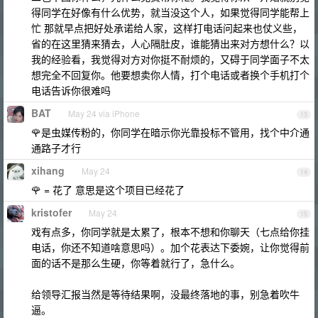
得同学在好像有什么优势，就当没这个人，如果觉得同学能帮上
忙 那就早点把好处承诺给人家，这样打电话问起来也仗义些，
省的在这里猜来猜去，人心隔肚皮，谁能猜出来对方想什么？以
我的经验看，我觉得对方对你挺不耐烦的，又碍于同学面子不太
想完全不回复你。他要想卖你人情，打个电话或者换个手机打个
电话告诉你很难吗
BAT
May 24 via iPhone
13
🌹是虫媒传粉的，你同学在暗示你光靠投标不管用，找个中介通
通路子才行
xihang
May 24
14
🌹 = 花了 意思是这个项目已经花了
kristofer
May 24
15
戏有点多，你同学就是太累了，根本不想和你聊天（七点给你挂
电话，你还不知道啥意思吗）。加个花表达下委婉，让你觉得前
面的话不是那么生硬，你等着就行了，急什么。
给领导汇报当然是等待结果啊，没最终落地的事，别急着吹牛
逼。