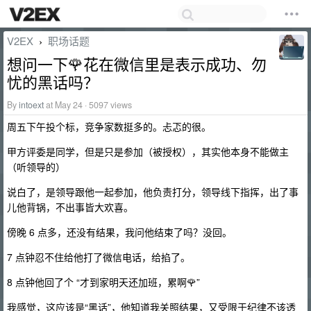
V2EX
职场话题
›
想问一下🌹花在微信里是表示成功、勿
忧的黑话吗？
By
intoext
at May 24 · 5097 views
周五下午投个标，竞争家数挺多的。忐忑的很。
甲方评委是同学，但是只是参加（被授权），其实他本身不能做主
（听领导的）
说白了，是领导跟他一起参加，他负责打分，领导线下指挥，出了事
儿他背锅，不出事皆大欢喜。
傍晚 6 点多，还没有结果，我问他结束了吗？没回。
7 点钟忍不住给他打了微信电话，给掐了。
8 点钟他回了个 “才到家明天还加班，累啊🌹”
我感觉，这应该是“黑话”，他知道我关照结果，又受限于纪律不该透