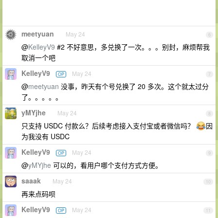
meetyuan
May 24
6
@
KelleyV9
#2 不好意思，多兑换了一次。。。别封，麻烦帮我
取消一个吧
KelleyV9
May 24
OP
7
@
meetyuan
没事，昨天有个号兑换了 20 多次。这个就太过分
了。。。。。
yMYjhe
May 24
8
只支持 USDC 付款么？后续考虑接入支付宝或者微信吗？
因
为我没有 USDC
KelleyV9
May 24
OP
9
@
yMYjhe
可以的，看用户哪个支付方式方便。
saaak
May 24
10
再来点码呗
KelleyV9
May 24
OP
11