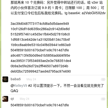
那就再来 10 个兑换码：另外觉得中转站还行的话，给 v2er 站
内的小伙伴首次订阅 9.9 的 1 周卡；日限额 100 ；周 500 ；可
以支付宝口令红包后私我给兑换码。tg base64: a2VsbGV5X2dv
3ac39d0487f731f74cfd8a5d5daee949
10cf126df16d635bc286a2c9142d0e8d
51529f57461c45d3e1fb645d2781b8c0
1df6813ce642de1a31920b8134c70b4f
1b9cc8aab9e5316c04f8d39441e863a9
504f8591b001670cbef1e9c7614d7dfe
a9c48713f45b0d9ed1b5856addd4f95e
4ac3953173f534693ae2e3e768351de4
0b9a3e5fe26d72e2fff46507a8972d4b
debf2bc725999427aed4d795ac97e690
baba5
May 24
12
@
KelleyV9
#2 可以置顶提示一下，不然一会没看见就兑换完了
QAQ
qt
May 24
13
504f8591b001670cbef1e9c7614d7dfe