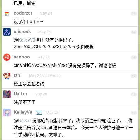
已用，谢谢
coderzcr
May 24
14
没了/(ㄒoㄒ)/~~
crisrock
May 24
15
@
KelleyV9
#11 没有兑换码了，
ZmlnYXJvQHd3d3IuZXUub3Jn 谢谢老板
senooo
May 24
16
cmVnNGNvbUAxNjMuY29t 没有兑换码了，谢谢老板
tzhl
May 24 via iPhone
17
楼主是会起名的
Ualker
May 25
18
注册不了了
KelleyV9
May 25
OP
19
@
Ualker
发邮箱的限制频率了，我取消注册邮箱验证了。-- 你
注册后告诉我 email 送日卡体验。 今天一个人维护号池一个一
个手动验证接码。太难了。