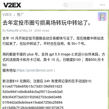
V2EX
推广
›
去年定投币圈亏损离场转玩中转站了。
By
KelleyV9
at May 24 · 2656 views
去年 10 月开始定投币圈做自动交易都快亏没了，现在随着中转站流
行起来了，也玩中转站了。平时也在自用，有 50+个号。
用的都是手搓的 plus 号，支持 gpt 5.5 image-2,欢迎小伙伴来踩，方
式的话按周卡和月卡订阅，周卡 15 元，日额度$100 ；周$500;月卡
50;
服务地址:
https://prod.bbroot.com
;
新注册$10 兑换码；注册后 24h 有使用记录的在手动送$10;
61c4d77b8e6f0b15c73d3139df451623
520e99d1c6bdb484c5a2f9712cceb3a5
80b3f43f73a5331f02062703cde63488
01f5462a0bde0ee41feab67256c25894
e315d5b7f12b3c9d60d3861991970675