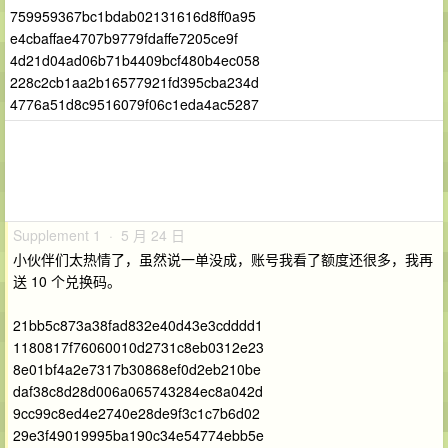
759959367bc1bdab02131616d8ff0a95
e4cbaffae4707b9779fdaffe7205ce9f
4d21d04ad06b71b4409bcf480b4ec058
228c2cb1aa2b16577921fd395cba234d
4776a51d8c9516079f06c1eda4ac5287
Supplement 1 · 5 月 24 日
小伙伴们太热情了，虽然说一单没成，账号我看了额度还很多，我再
送 10 个兑换码。
21bb5c873a38fad832e40d43e3cdddd1
1180817f76060010d2731c8eb0312e23
8e01bf4a2e7317b30868ef0d2eb210be
daf38c8d28d006a065743284ec8a042d
9cc99c8ed4e2740e28de9f3c1c7b6d02
29e3f49019995ba190c34e54774ebb5e