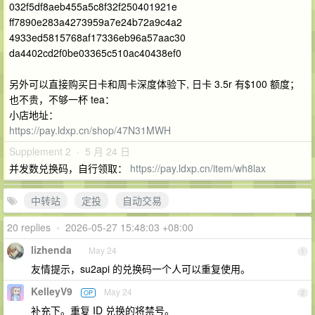
032f5df8aeb455a5c8f32f250401921e
ff7890e283a4273959a7e24b72a9c4a2
4933ed5815768af17336eb96a57aac30
da4402cd2f0be03365c510ac40438ef0
另外可以直接购买日卡和周卡深度体验下, 日卡 3.5r 有$100 额度；
也不贵，不够一杯 tea：
小店地址：
https://pay.ldxp.cn/shop/47N31MWH
Supplement 2 · 5 月 24 日
并发数兑换码，自行领取：
https://pay.ldxp.cn/item/wh8lax
中转站
定投
自动交易
20 replies
•
2026-05-27 15:48:03 +08:00
lizhenda
May 24
1
友情提示，su2api 的兑换码一个人可以重复使用。
KelleyV9
May 24
OP
2
补充下。重复 ID 兑换的将禁号。