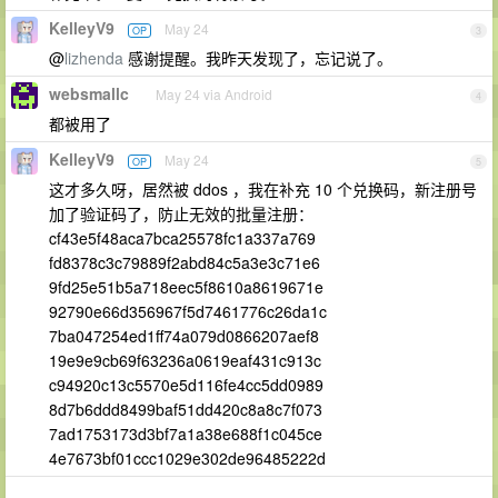
KelleyV9
May 24
OP
3
@
lizhenda
感谢提醒。我昨天发现了，忘记说了。
websmallc
May 24 via Android
4
都被用了
KelleyV9
May 24
OP
5
这才多久呀，居然被 ddos ，我在补充 10 个兑换码，新注册号
加了验证码了，防止无效的批量注册：
cf43e5f48aca7bca25578fc1a337a769
fd8378c3c79889f2abd84c5a3e3c71e6
9fd25e51b5a718eec5f8610a8619671e
92790e66d356967f5d7461776c26da1c
7ba047254ed1ff74a079d0866207aef8
19e9e9cb69f63236a0619eaf431c913c
c94920c13c5570e5d116fe4cc5dd0989
8d7b6ddd8499baf51dd420c8a8c7f073
7ad1753173d3bf7a1a38e688f1c045ce
4e7673bf01ccc1029e302de96485222d