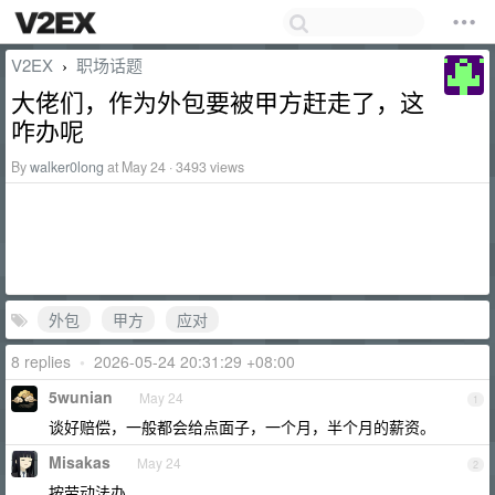
V2EX
职场话题
›
大佬们，作为外包要被甲方赶走了，这
咋办呢
By
walker0long
at May 24 · 3493 views
外包
甲方
应对
8 replies
•
2026-05-24 20:31:29 +08:00
5wunian
May 24
1
谈好赔偿，一般都会给点面子，一个月，半个月的薪资。
Misakas
May 24
2
按劳动法办