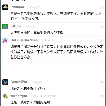
5wunian
May 24
3
曾是一名老中医告诉我：年轻人，在城里工作，不要害怕“以下
犯上”，学学许文强。
iOCZS
May 24
4
大胆甲方小民，竟敢对外包大爷不敬
GuLuDaDuiZhang
May 24
5
如果按合同是一分钱补偿没有，让你离场回外包公司，也没法定
性为裁员，能谈一下拿点补偿最好了。后面就继续找工作呗，外
包你还想咋办。
GeminiPro
May 24
6
现在外包也不好干了吗？
wweerrgtc
May 24 via iPhone
7
退场，就是外包的最终结局