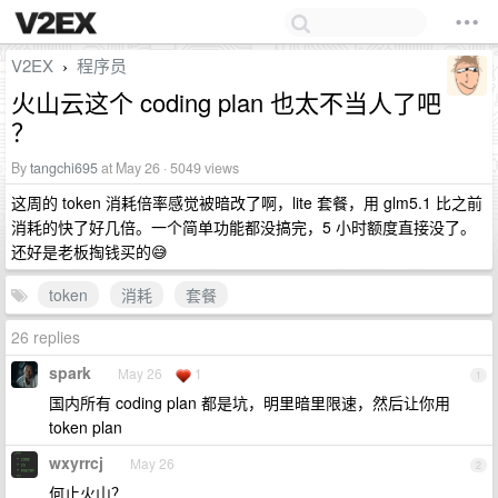
V2EX
程序员
›
火山云这个 coding plan 也太不当人了吧
？
By
tangchi695
at May 26 · 5049 views
这周的 token 消耗倍率感觉被暗改了啊，lite 套餐，用 glm5.1 比之前
消耗的快了好几倍。一个简单功能都没搞完，5 小时额度直接没了。
还好是老板掏钱买的😅
token
消耗
套餐
26 replies
spark
May 26
1
1
国内所有 coding plan 都是坑，明里暗里限速，然后让你用
token plan
wxyrrcj
May 26
2
何止火山？