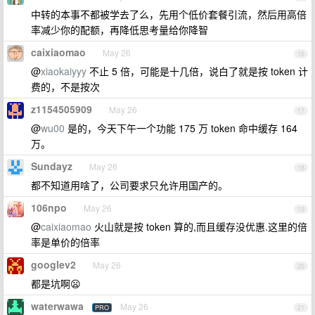
中转的本事不都被学去了么，先用个低价套餐引流，然后用高倍
率减少你的配额，再降低思考量给你降智
caixiaomao
May 26
16
@
xiaokaiyyy
不止 5 倍，可能是十几倍，说白了就是按 token 计
费的，不是按次
z1154505909
May 26
17
@
wu00
是的，今天下午一个功能 175 万 token 命中缓存 164
万。
Sundayz
May 26
18
都不知道用啥了，公司要求只允许用国产的。
106npo
May 26
19
@
caixiaomao
火山就是按 token 算的,而且缓存没优惠.这里的倍
率是单价的倍率
googlev2
May 26
20
都是坑啊😦
waterwawa
May 26
PRO
21