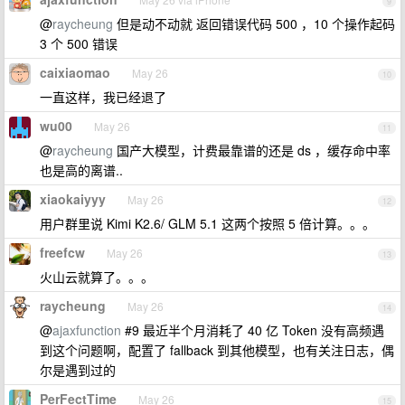
9
@
raycheung
但是动不动就 返回错误代码 500 ，10 个操作起码
3 个 500 错误
caixiaomao
May 26
10
一直这样，我已经退了
wu00
May 26
11
@
raycheung
国产大模型，计费最靠谱的还是 ds ，缓存命中率
也是高的离谱..
xiaokaiyyy
May 26
12
用户群里说 Kimi K2.6/ GLM 5.1 这两个按照 5 倍计算。。。
freefcw
May 26
13
火山云就算了。。。
raycheung
May 26
14
@
ajaxfunction
#9 最近半个月消耗了 40 亿 Token 没有高频遇
到这个问题啊，配置了 fallback 到其他模型，也有关注日志，偶
尔是遇到过的
PerFectTime
May 26
15