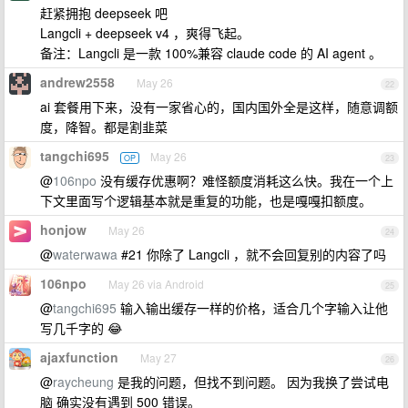
赶紧拥抱 deepseek 吧
Langcli + deepseek v4 ，爽得飞起。
备注：Langcli 是一款 100%兼容 claude code 的 AI agent 。
andrew2558
May 26
22
ai 套餐用下来，没有一家省心的，国内国外全是这样，随意调额
度，降智。都是割韭菜
tangchi695
May 26
OP
23
@
106npo
没有缓存优惠啊？难怪额度消耗这么快。我在一个上
下文里面写个逻辑基本就是重复的功能，也是嘎嘎扣额度。
honjow
May 26
24
@
waterwawa
#21 你除了 Langcli ，就不会回复别的内容了吗
106npo
May 26 via Android
25
@
tangchi695
输入输出缓存一样的价格，适合几个字输入让他
写几千字的 😂
ajaxfunction
May 27
26
@
raycheung
是我的问题，但找不到问题。 因为我换了尝试电
脑 确实没有遇到 500 错误。