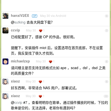
hanxiV2EX
May 30 via Android
OP
6
@
sutking
去各大网盘下载？
ccvip
May 30
1
7
已经配置好了，感谢 OP 的作品，很好用。
提醒下，安装插件 miot 后，设置选项在首页底部，不在设置
页，我反复找了很久才找到。
michaelzxp
May 30
1
8
请问楼主是否支持无损格式比如 ape ，scad ，dsf ，dsd 之类
的高质量文件？
xiaoz
May 30
1
9
好东西啊，非常适合 NAS 用户，部署试试。
xiaoz
May 30
1
10
@
ccvip
#7 ，查看明明存在歌单，通过插件播放的时候，下拉的
歌单是空的，无法选择，老哥你有遇到吗?