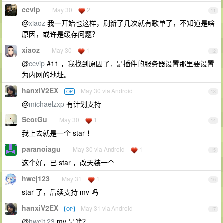
ccvip
May 30
2
11
@
xiaoz
我一开始也这样，刷新了几次就有歌单了，不知道是啥
原因，或许是缓存问题？
xiaoz
May 30
1
12
@
ccvip
#11 ，我找到原因了，是插件的服务器设置那里要设置
为内网的地址。
hanxiV2EX
May 30 via Android
OP
13
@
michaelzxp
有计划支持
ScotGu
May 30
1
14
我上去就是一个 star ！
paranoiagu
May 30 via Android
1
15
这个好，已 star ，改天装一个
hwcj123
May 31
1
16
star 了，后续支持 mv 吗
hanxiV2EX
May 31 via Android
OP
17
@
hwcj123
mv 是啥？