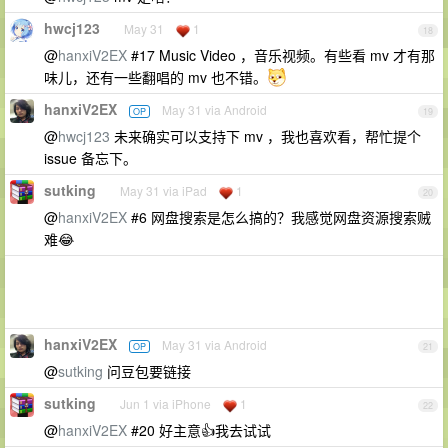
hwcj123
May 31
1
18
@
hanxiV2EX
#17 Music Video ，音乐视频。有些看 mv 才有那
味儿，还有一些翻唱的 mv 也不错。
hanxiV2EX
May 31 via Android
OP
19
@
hwcj123
未来确实可以支持下 mv ，我也喜欢看，帮忙提个
issue 备忘下。
sutking
May 31 via iPad
1
20
@
hanxiV2EX
#6 网盘搜索是怎么搞的？我感觉网盘资源搜索贼
难😂
hanxiV2EX
May 31 via Android
OP
21
@
sutking
问豆包要链接
sutking
Jun 1 via iPhone
1
22
@
hanxiV2EX
#20 好主意👍我去试试