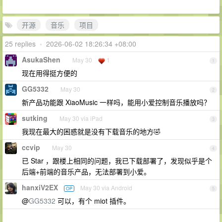
开源
音乐
项目
25 replies
•
2026-06-02 18:26:34 +08:00
AsukaShen
May 30
1
1
现在用得挺方便的
GG5332
May 30
2
新产品功能跟 XiaoMusic 一样吗，能用小爱控制音乐播放吗？
sutking
May 30 via iPad
3
我现在最大的困惑就是没有下载音乐的地方🤣
ccvip
May 30
4
已 Star ，跟楼上相同的问题，我已下载部署了，发现似乎是个
后端+前端的音乐产品，无法部署到小爱。
hanxiV2EX
May 30 via Android
OP
5
@
GG5332
可以，有个 miot 插件。