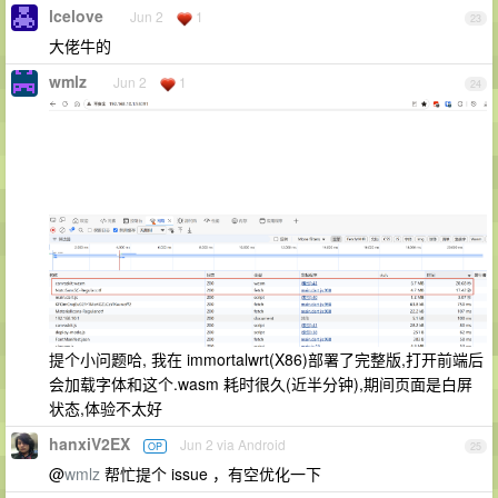
lcelove
Jun 2
1
23
大佬牛的
wmlz
Jun 2
1
24
提个小问题哈, 我在 immortalwrt(X86)部署了完整版,打开前端后
会加载字体和这个.wasm 耗时很久(近半分钟),期间页面是白屏
状态,体验不太好
hanxiV2EX
Jun 2 via Android
OP
25
@
wmlz
帮忙提个 issue ，有空优化一下