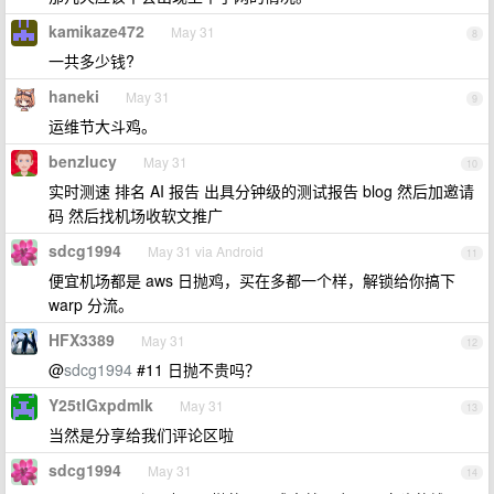
kamikaze472
May 31
8
一共多少钱?
haneki
May 31
9
运维节大斗鸡。
benzlucy
May 31
10
实时测速 排名 AI 报告 出具分钟级的测试报告 blog 然后加邀请
码 然后找机场收软文推广
sdcg1994
May 31 via Android
11
便宜机场都是 aws 日抛鸡，买在多都一个样，解锁给你搞下
warp 分流。
HFX3389
May 31
12
@
sdcg1994
#11 日抛不贵吗？
Y25tIGxpdmlk
May 31
13
当然是分享给我们评论区啦
sdcg1994
May 31
14