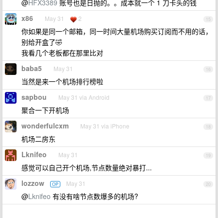
@
HFX3389
账号也是日抛的。。成本就一个 1 刀卡头的钱
x86
May 31
2
15
你如果是同一个邮箱，同一时间大量机场购买订阅而不用的话，
别给开盒了🤣
我看几个老板都在那里比对
baba5
May 31
16
当然是来一个机场排行榜啦
sapbou
May 31 via Android
17
聚合一下开机场
wonderfulcxm
May 31 via iPhone
18
机场二房东
Lknifeo
May 31
19
感觉可以自己开个机场,节点数量绝对暴打...
lozzow
May 31
OP
20
@
Lknifeo
有没有啥节点数爆多的机场?