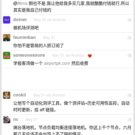
@
Atma
倒也不是,我让他给我多买几家,我就酷酷付钱就行,所以
其实是我自己付钱的
dotnet
May 30 via Android
3
做机场评测吧
feunterban
May 31
4
你怕不是管局的人抓订阅了
someonesnone
May 31 via Android
1
5
学极客湾做一个
airportpk.com
然后收费
cookii
May 31 via Android
6
让他写个自动化测评工具，做个测评站+历史可用性监控，自动
时时更新，挂 aff 链接。
nc
May 31
7
搞台落地机，节点负载均衡连接落地机。你这上千个节点，六月
那几天应该不会出现上不了网的情况。