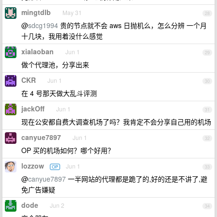
mingtdlb
May 31
28
@
sdcg1994
贵的节点就不会 aws 日抛机么，怎么分辨 一个月
十几块，我用着没什么感觉
xialaoban
Jun 1
29
做个代理池，分享出来
CKR
Jun 1
30
在 4 号那天做大乱斗评测
jackOff
Jun 1
31
现在公安都自费大调查机场了吗？我肯定不会分享自己用的机场
canyue7897
Jun 1
32
OP 买的机场如何？哪个好用？
lozzow
Jun 1
OP
33
@
canyue7897
一半网站的代理都是跪了的,好的还是不讲了,避
免广告嫌疑
dode
Jun 2
34