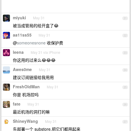
miyuki
May 31
21
被当成管局的给开盒了😂
aa11ss55
May 31
22
@
someonesnone
收保护费
leena
May 31 via iPhone
23
你这用的过来么😂😂😂
Awes0me
May 31
24
建议订阅链接给我用用
FreshOldMan
May 31
25
你是 机场控吗
fate
May 31
26
最近机场的洞打的嘛
ShineyWang
May 31
27
先部署一个 substore,把它们都用起来