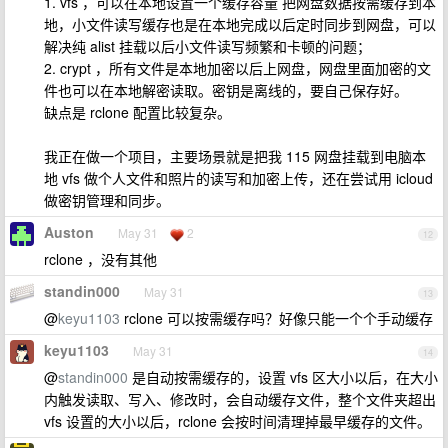
1. vfs ，可以在本地设置一个缓存容量 把网盘数据按需缓存到本
地，小文件读写缓存也是在本地完成以后定时同步到网盘，可以
解决纯 alist 挂载以后小文件读写频繁和卡顿的问题；
2. crypt ，所有文件是本地加密以后上网盘，网盘里面加密的文
件也可以在本地解密读取。密钥是离线的，要自己保存好。
缺点是 rclone 配置比较复杂。
我正在做一个项目，主要场景就是把我 115 网盘挂载到电脑本
地 vfs 做个人文件和照片的读写和加密上传，还在尝试用 icloud
做密钥管理和同步。
Auston
May 31
2
12
rclone ，没有其他
standin000
May 31
13
@
keyu1103
rclone 可以按需缓存吗？好像只能一个个手动缓存
keyu1103
May 31
14
@
standin000
是自动按需缓存的，设置 vfs 区大小以后，在大小
内触发读取、写入、修改时，会自动缓存文件，整个文件夹超出
vfs 设置的大小以后，rclone 会按时间清理掉最早缓存的文件。