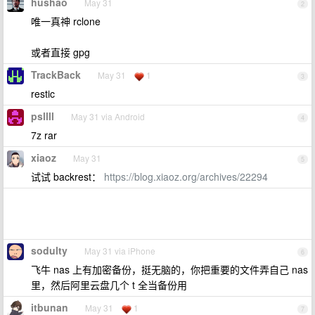
hushao
May 31
2
唯一真神 rclone
或者直接 gpg
TrackBack
May 31
1
3
restic
psllll
May 31 via Android
4
7z rar
xiaoz
May 31
5
试试 backrest：
https://blog.xiaoz.org/archives/22294
sodulty
May 31 via iPhone
6
飞牛 nas 上有加密备份，挺无脑的，你把重要的文件弄自己 nas
里，然后阿里云盘几个 t 全当备份用
itbunan
May 31
1
7