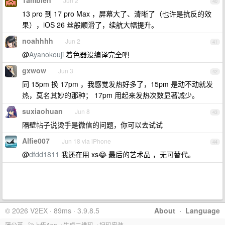
Tambien
Jun 2
40
13 pro 到 17 pro Max ，屏幕大了、清晰了（也许是抗反的效
果），iOS 26 丝般顺滑了，续航大幅提升。
noahhhh
Jun 2
41
@
Ayanokouji
着色器没编译完全吧
gxwow
Jun 3
42
同 15pm 换 17pm ，我感觉发热好多了，15pm 是动不动就发
热，莫名其妙的那种； 17pm 用起来发热次数显著减少。
suxiaohuan
Jun 8
43
隔壁帖子说烫手是微信的问题，你可以去试试
Alfie007
Jun 18 via iPhone
44
@
dfdd1811
我还在用 xs😂 最后的艺术品 ，无可替代。
© 2026 V2EX · 89ms · 3.9.8.5
About
·
Language
蒲公英 - 🚀上传App→生成二维码→扫码安装