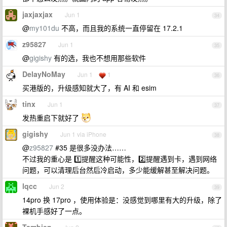
jaxjaxjax
Jun 1
34
@
my101du
不高，而且我的系统一直停留在 17.2.1
z95827
Jun 1
35
@
gigishy
有的选，我也不想用那些软件
DelayNoMay
Jun 1
1
36
买港版的，升级感知就大了，有 AI 和 esim
tinx
Jun 1
37
发热重启下就好了
gigishy
Jun 1 via iPhone
38
@
z95827
#35 是很多没办法……
不过我的重心是 1️⃣提醒这种可能性，2️⃣提醒遇到卡，遇到网络
问题，可以清理后台然后冷启动，多少能缓解甚至解决问题。
lqcc
Jun 2
39
14pro 换 17pro ，使用体验是：没感觉到哪里有大的升级，除了
裸机手感好了一点。