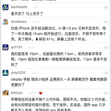
laotielaile
Jun 1
29
夏天到了 马上烫手了
dumbass
Jun 1
30
垃圾 iPhone 烫手就没解决过，xr 换 13 pro 又剌手还烫手，用
了一年半换成 15 pro 刚开始还行，后面烫手，不得不常年带个
壳，用了两年，🔋掉到 81%，屏幕上还有个坏点。
gcl123
Jun 1
31
我的是首发 15pm ，也是最近换的 17pm 。发热改善非常多
啊，15pm 我现在拿着刷一刷股票屏幕就发烫，17pm 基本不发
热了
ymy3232
Jun 1
32
carplay 导航 微信小程序 这俩用久一点 屏幕都烫手 戴着壳都感
觉要炸了
katoyu
Jun 1
1
33
苹果现在的设备不隔个三代升级，感知不大。你超过 3 代升级，
会有比较明显的提升感觉。至于发热，实话说，国外 app 几乎
都不怎么发热。就国内的 app 容易发热。