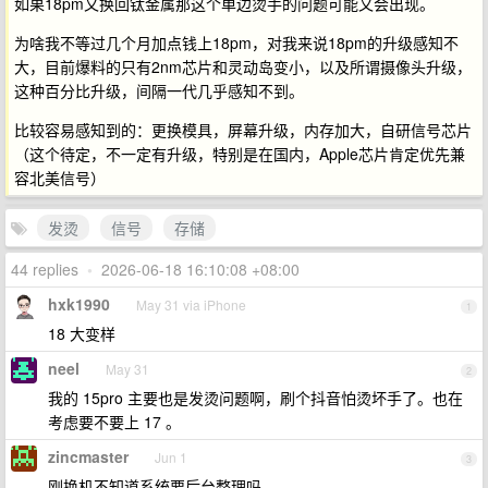
如果18pm又换回钛金属那这个单边烫手的问题可能又会出现。
为啥我不等过几个月加点钱上18pm，对我来说18pm的升级感知不
大，目前爆料的只有2nm芯片和灵动岛变小，以及所谓摄像头升级，
这种百分比升级，间隔一代几乎感知不到。
比较容易感知到的：更换模具，屏幕升级，内存加大，自研信号芯片
（这个待定，不一定有升级，特别是在国内，Apple芯片肯定优先兼
容北美信号）
发烫
信号
存储
44 replies
•
2026-06-18 16:10:08 +08:00
hxk1990
May 31 via iPhone
1
18 大变样
neel
May 31
2
我的 15pro 主要也是发烫问题啊，刷个抖音怕烫坏手了。也在
考虑要不要上 17 。
zincmaster
Jun 1
3
刚换机不知道系统要后台整理吗