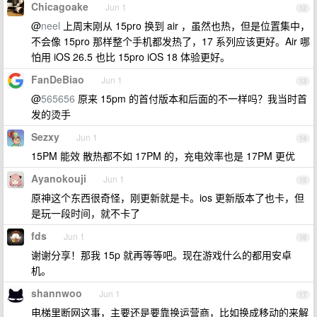
Chicagoake
Jun 1
12
@
neel
上周末刚从 15pro 换到 air ，虽然也热，但是位置集中，
不会像 15pro 那样整个手机都发热了，17 系列应该更好。Air 哪
怕用 iOS 26.5 也比 15pro iOS 18 体验更好。
FanDeBiao
Jun 1
13
@
565656
原来 15pm 的首付版本和后面的不一样吗？我当时首
发的烫手
Sezxy
Jun 1
14
15PM 能效 散热都不如 17PM 的，充电效率也是 17PM 更优
Ayanokouji
Jun 1
15
原神这个东西很奇怪，刚更新就是卡。ios 更新版本了也卡，但
是玩一段时间，就不卡了
fds
Jun 1
16
谢谢分享！那我 15p 就再等等吧。现在游戏什么的都用安卓
机。
shannwoo
Jun 1
17
电梯里断网这事，主要还是要靠换运营商，比如换成移动的来解