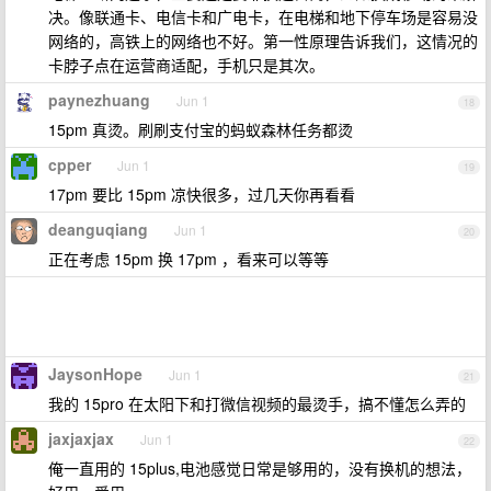
决。像联通卡、电信卡和广电卡，在电梯和地下停车场是容易没
网络的，高铁上的网络也不好。第一性原理告诉我们，这情况的
卡脖子点在运营商适配，手机只是其次。
paynezhuang
Jun 1
18
15pm 真烫。刷刷支付宝的蚂蚁森林任务都烫
cpper
Jun 1
19
17pm 要比 15pm 凉快很多，过几天你再看看
deanguqiang
Jun 1
20
正在考虑 15pm 换 17pm ，看来可以等等
JaysonHope
Jun 1
21
我的 15pro 在太阳下和打微信视频的最烫手，搞不懂怎么弄的
jaxjaxjax
Jun 1
22
俺一直用的 15plus,电池感觉日常是够用的，没有换机的想法，