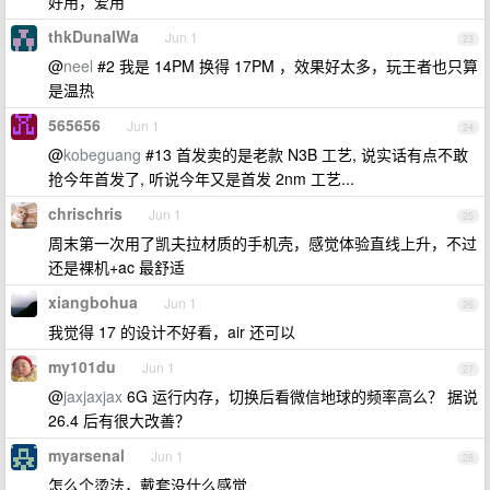
好用，爱用
thkDunalWa
Jun 1
23
@
neel
#2 我是 14PM 换得 17PM ，效果好太多，玩王者也只算
是温热
565656
Jun 1
24
@
kobeguang
#13 首发卖的是老款 N3B 工艺, 说实话有点不敢
抢今年首发了, 听说今年又是首发 2nm 工艺...
chrischris
Jun 1
25
周末第一次用了凯夫拉材质的手机壳，感觉体验直线上升，不过
还是裸机+ac 最舒适
xiangbohua
Jun 1
26
我觉得 17 的设计不好看，air 还可以
my101du
Jun 1
27
@
jaxjaxjax
6G 运行内存，切换后看微信地球的频率高么？ 据说
26.4 后有很大改善？
myarsenal
Jun 1
28
怎么个烫法，戴套没什么感觉