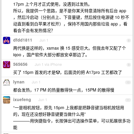
17pm 上个月才正式使用，没遇到过发热。
所以，我提供一个思路，是不是你某天特意清除所有后台 app
，然后冷启动（分别点上、下音量键，然后按住电源键 10 秒不
动直到看到白苹果才松开），保持不用国内那些垃圾 app ，看
看会不会有发热情况？
dfdd1811
Jun 1
8
两代换是这样的，xsmax 换 15 感受巨大。但我去年又配了个
iqoo ，国产软件大部分都放安卓那边了。
565656
Jun 1 via iPhone
9
买了 15pm 首发的才是🤡，后面烫的把 A17pro 工艺都改了
lynan
Jun 1
10
都会发热，17 PM 的热量散得快一点，15PM 的散得慢
ixuefeng
Jun 1
11
“一是相机按钮，原先 15pm 上我都是把静音键当相机按钮用
的，现在还没想好静音键要当做什么用”
————用快捷指令，长按弹出可选操作菜单，可以拓展很多功
能