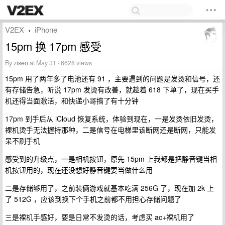
V2EX
iPhone
›
15pm 换 17pm 感受
By
zisen
at May 31 · 6628 views
15pm 用了两年多了电池还有 91 ，主要遇到的问题是发烫和信号，还
有存储告急，听说 17pm 发烫有改善，就趁着 618 下单了，现在买手
机还得当面激活，和快递小哥搞了有十分钟
17pm 到手后从 iCloud 恢复系统，体验到现在，一是发烫依旧发烫，
裸机烫手无法握持那种，二是信号在电梯里该断网还是断网，只能发
呆不刷手机
感受到的升级点，一是相机按钮，原先 15pm 上我都是把静音键当相
机按钮用的，现在还没想好静音键要当做什么用
二是存储够用了，之前装俩游戏就基本吃满 256G 了，现在加 2k 上
了 512G ，应该到换下个手机之前都不用担心存储问题了
三是裸机手感好，要是日常不发烫的话，考虑买 ac+裸机用了