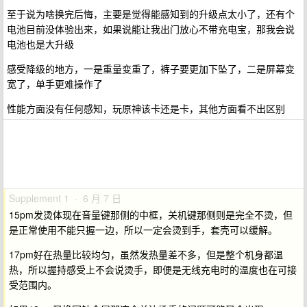
至于说为啥换完后悔，主要是觉得能感知到的升级点太小了，还有个
电池目前没体验出来，如果说能让我出门放心不带充电宝，那我会说
电池也是大升级
感受降级的地方，一是重量变重了，裤子要更加下坠了，二是屏幕变
宽了，单手更难操作了
性能方面没有任何感知，玩原神该卡还是卡，其他方面看不出区别
Supplement 1 · 6 月 7 日
15pm发烫体现在音量键那侧的中框，关机键那侧则是完全不烫，但
是正常使用不能只握一边，所以一定会烫到手，套壳可以缓解。
17pm好在热量比较均匀，虽然发热量差不多，但是整个机身都温
热，所以握持感受上不会说烫手，即便是无线充电时的温度也在可接
受范围内。