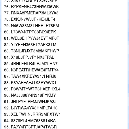
XK87Y7ENFKTX8WJXPK
RYPKENF473HNWJ36WK
RNXA8PMERAP3ML3YA3
EXKJN7WJJF7KE4JLF4
N46W88M8THERLF78KM
L73W4KTPT68PJX4EPK
WEL6EHPYWJ4EYTMP6T
YLYFFH363FT7APK3TM
T8NLJRJXT3M8MKFHWP
X48L8FPJ7P4NXJFPAL
4RHLFHLR4LRJM7LHN7
K8FEATRHEWAE4FMTY4
TAW4XKREYA347H4RJ8
K8YAFEAEJTK3PYAWXT
P8WMTYWTR6HAEPHXL4
NAJJ888Y4N348FYKMY
JHLPYFJPEMJWNJKA3J
LJYRWA4YX8HMPLTAH6
XELFWHNJRRR3MFXTW4
8876PL4HM76388T4RA
FA7Y4RT6PTJAP4TW6R