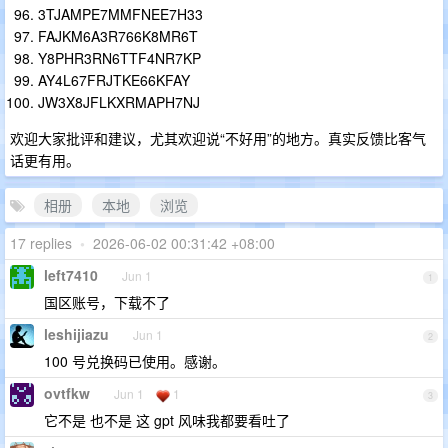
3TJAMPE7MMFNEE7H33
FAJKM6A3R766K8MR6T
Y8PHR3RN6TTF4NR7KP
AY4L67FRJTKE66KFAY
JW3X8JFLKXRMAPH7NJ
欢迎大家批评和建议，尤其欢迎说“不好用”的地方。真实反馈比客气
话更有用。
相册
本地
浏览
17 replies
•
2026-06-02 00:31:42 +08:00
left7410
Jun 1
1
国区账号，下载不了
leshijiazu
Jun 1
2
100 号兑换码已使用。感谢。
ovtfkw
Jun 1
1
3
它不是 也不是 这 gpt 风味我都要看吐了