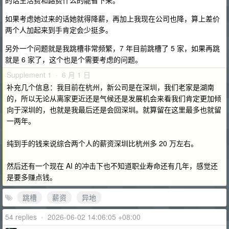
的话生活费和路费什么的能省下来。
如果考虑她过来的话她就得降薪，再加上我现在公司也降，算上差价
两个人加起来到手肯定会少挺多。
另外一个问题就是我跳槽非常频繁，7 年目前跳槽了 5 家，如果再跳
就是 6 家了，这个也是个需要考虑的问题。
Supplement 1 · 6 月 1 日
补充几个信息：我目前在杭州，新公司是在深圳，我们老家是湖南
的，所以无论从离家更近还是气候还是发展机会来看我们肯定更加倾
向于深圳的，也就是我最后还是会回深圳。就算留在这里最多也就留
一两年。
纯到手的钱来说综合两个人的薪资深圳比杭州多 20 万左右。
然后还有一个现在 AI 的冲击下也不知道职业寿命还有几年，感觉还
是要多赚点钱。
跳槽
薪资
异地
54 replies
•
2026-06-02 14:06:05 +08:00