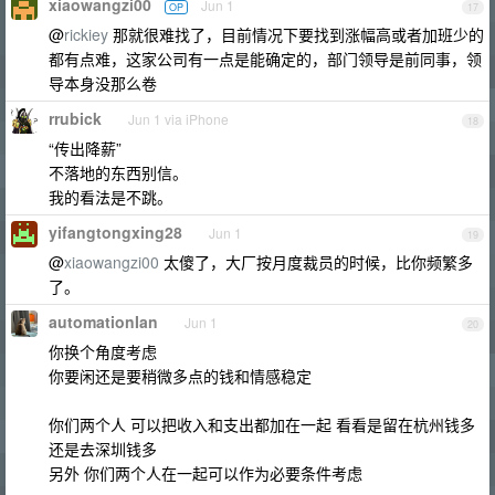
xiaowangzi00
Jun 1
OP
17
@
rickiey
那就很难找了，目前情况下要找到涨幅高或者加班少的
都有点难，这家公司有一点是能确定的，部门领导是前同事，领
导本身没那么卷
rrubick
Jun 1 via iPhone
18
“传出降薪”
不落地的东西别信。
我的看法是不跳。
yifangtongxing28
Jun 1
19
@
xiaowangzi00
太傻了，大厂按月度裁员的时候，比你频繁多
了。
automationIan
Jun 1
20
你换个角度考虑
你要闲还是要稍微多点的钱和情感稳定
你们两个人 可以把收入和支出都加在一起 看看是留在杭州钱多
还是去深圳钱多
另外 你们两个人在一起可以作为必要条件考虑