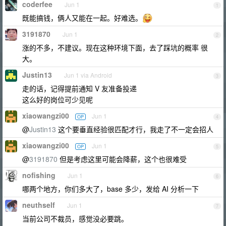
coderfee
Jun 1
1
既能搞钱，俩人又能在一起。好难选。
3191870
Jun 1
2
涨的不多，不建议。现在这种环境下面，去了踩坑的概率 很
大。
Justin13
Jun 1 via Android
3
走的话，记得提前通知 V 友准备投递
这么好的岗位可少见呢
xiaowangzi00
Jun 1
OP
4
@
Justin13
这个要垂直经验很匹配才行，我走了不一定会招人
xiaowangzi00
Jun 1
OP
5
@
3191870
但是考虑这里可能会降薪，这个也很难受
nofishing
Jun 1
6
哪两个地方，你们多大了，base 多少，发给 AI 分析一下
neuthself
Jun 1
7
当前公司不裁员，感觉没必要跳。