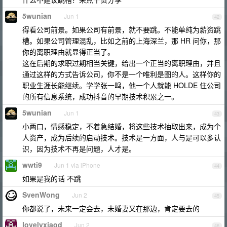
5wunian
Jun 1
42
得看公司前景。如果公司有前景，就不要跳。不能单纯为薪资跳
槽。如果公司管理混乱，比如之前的上海深兰，那 HR 问你，那
你的离职理由就显得正当了。
这在后期的求职过期相当关键，给出一个正当的离职理由，并且
通过这样的方式告诉公司，你不是一个唯利是图的人。这样你的
职业生涯长能继续。学学张一鸣，他一个人就能 HOLDE 住公司
的所有信息系统，成功抖音的早期技术积累之一。
5wunian
Jun 1
43
小两口，情感稳定，不着急结婚，将这些技术抽取出来，成为个
人资产，成为后续的启动技术。技术是一方面，人与是可以多认
识，因为技术不再是问题，人才是。
wwti9
Jun 1 via iPhone
44
如果是我的话 不跳
SvenWong
Jun 2
45
你都说了，未来一定会去，未婚妻又在那边，肯定要去的
lovelyxiaod
Jun 2
46