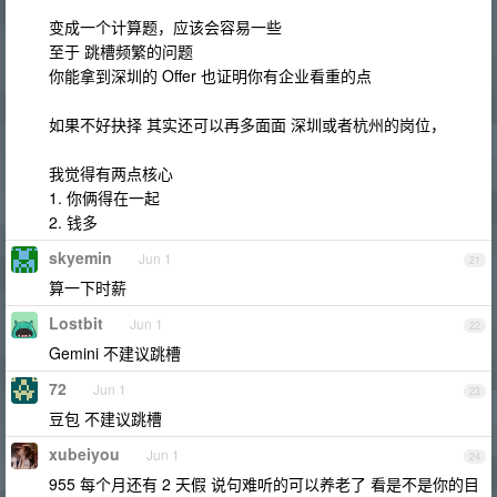
变成一个计算题，应该会容易一些
至于 跳槽频繁的问题
你能拿到深圳的 Offer 也证明你有企业看重的点
如果不好抉择 其实还可以再多面面 深圳或者杭州的岗位，
我觉得有两点核心
1. 你俩得在一起
2. 钱多
skyemin
Jun 1
21
算一下时薪
Lostbit
Jun 1
22
Gemini 不建议跳槽
72
Jun 1
23
豆包 不建议跳槽
xubeiyou
Jun 1
24
955 每个月还有 2 天假 说句难听的可以养老了 看是不是你的目