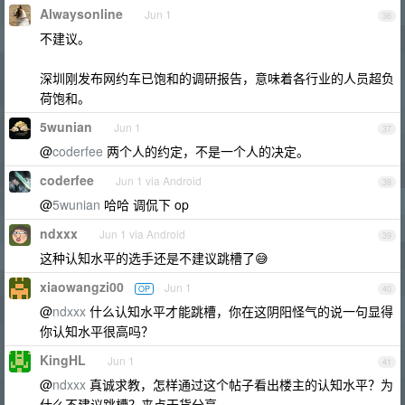
Alwaysonline
Jun 1
36
不建议。
深圳刚发布网约车已饱和的调研报告，意味着各行业的人员超负
荷饱和。
5wunian
Jun 1
37
@
coderfee
两个人的约定，不是一个人的决定。
coderfee
Jun 1 via Android
38
@
5wunian
哈哈 调侃下 op
ndxxx
Jun 1 via Android
39
这种认知水平的选手还是不建议跳槽了😅
xiaowangzi00
Jun 1
OP
40
@
ndxxx
什么认知水平才能跳槽，你在这阴阳怪气的说一句显得
你认知水平很高吗？
KingHL
Jun 1
41
@
ndxxx
真诚求教，怎样通过这个帖子看出楼主的认知水平？为
什么不建议跳槽？来点干货分享