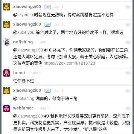
xiaowangzi00
Jun 1
OP
30
@
skyemin
时薪现在无敌啊，算时薪跳槽肯定是不划算
xiaowangzi00
Jun 1
OP
31
@
xubeiyou
综合对比了，两个地方好的维度不一样，很难选
nofishing
Jun 1
32
@
xiaowangzi00
#10 补充下，你俩老家哪的，你们要在长三角
还是大湾区定居。考虑下加班太狠，疏于关心家庭，人也暴躁。
这位老哥的案例
https://v2ex.com/t/1216728
folnet
Jun 1
33
怕你卷不过
xiaowangzi00
Jun 1
OP
34
@
nofishing
湖南的，倾向于珠三角
webfamer
Jun 1
35
@
xiaowangzi00
#9 我也觉得长期发展深圳更有前途，深圳底子
更扎实，科技制造更扎实，产业底盘厚。杭州就是比较虚，只能
靠造新词宣传吸引人来了，“六小龙”，“新八骏”这些