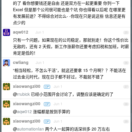
的了 看你想要钱还是自由 还是双方在一起更重要 你列一下
Excel 但是那个公司很可能也是个坑 你也得看以后呢 在哪里更
有发展前途？不得综合对比么- -你现在只是说这些 信息还是有
点少的
aqw012
Jun 1
25
只有一个问题，如果现在的公司稳定，那就别走！你这个性价比
无敌的，还有 2 天假，新工作涨薪你还要考虑扣税和加班，时薪
肯定是低的！
cwliang
Jun 1
26
“相当轻松，不怎么干活”，就这还要拿 15 个月啊？？不能活在
过去金元时代，现在日子都不好过，不裁就不错了
xiaowangzi00
Jun 1
OP
27
@
rrubick
已经小范围开会讨论了，调整应该是确定的了
xiaowangzi00
Jun 1
OP
28
@
aqw012
涨幅都是按到手算的
xiaowangzi00
Jun 1
OP
29
@
automationIan
两个人一起算的话深圳多 20 万左右