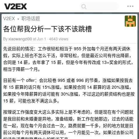
V2EX
职场话题
›
各位帮我分析一下该不该跳槽
By
xiaowangzi00
at Jun 1 · 4643 views
先说目前的情况：工作很轻松相当于 955 外加每个月还有两天调休
假，实际上班也不怎么干活，非常轻松，但是最近公司有传出降薪，
合同是 14 薪，去年拿了 15 薪，但是今年有传改成 13+奖金的形式，
相当于降薪一个月。
目前有一个 offer：会比较卷 995 或者 996 的节奏，涨幅如果按我去
年 15 薪算的话只有 15%涨幅，如果按合同 14 薪算的话 20%涨幅，
如果按今年降薪算的话可能有 30%涨幅，不过这边的薪资结构也是按
15 薪，可能也发不满这么多。
按理说工作强度变大这么多实际上是不考虑的，但是现在有个问题就
是我目前和未婚妻是异地，准备结婚，新工作在她那边，过去的话能
在一起，现在每个月会过去一次，路费就要一千多，好的地方就是目
前公司每个月有两天调休可以用，一个月能见一次。如果过去新公司