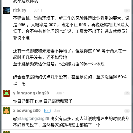
我不建议你跳
rickiey
Jun 1
14
不建议跳，当前环境下，新工作的风险性远比你看到的要大，说
是 996 ，大概率是 007 ，肯定不止 996 ，再说涨幅相比风险太
低了，会不会有其他问题也难说，工资发不出了？进去就裁员？
都说不准
还有一点即使和未婚妻不异地了，但是你这 996 等于两人在一
起时间几乎没有，还不如异地
至于跳槽频繁估计没啥，也是能力强的另一种体现
综合看来跳槽的优点几乎没有，甚至是负的，至少涨幅得 50%
以上吧
yifangtongxing28
Jun 1
15
你自己都在 pua 自己跳槽频繁了
xiaowangzi00
Jun 1
OP
16
@
yifangtongxing28
确实有点多，别人让说跳槽理由的时候我都
不好意思说了，虽然每家的跳槽理由都编了一个