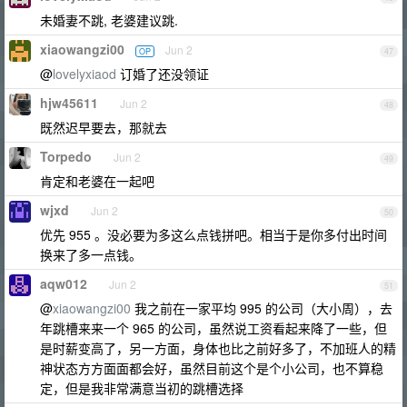
未婚妻不跳, 老婆建议跳.
xiaowangzi00
Jun 2
OP
47
@
lovelyxiaod
订婚了还没领证
hjw45611
Jun 2
48
既然迟早要去，那就去
Torpedo
Jun 2
49
肯定和老婆在一起吧
wjxd
Jun 2
50
优先 955 。没必要为多这么点钱拼吧。相当于是你多付出时间
换来了多一点钱。
aqw012
Jun 2
51
@
xiaowangzi00
我之前在一家平均 995 的公司（大小周），去
年跳槽来来一个 965 的公司，虽然说工资看起来降了一些，但
是时薪变高了，另一方面，身体也比之前好多了，不加班人的精
神状态方方面面都会好，虽然目前这个是个小公司，也不算稳
定，但是我非常满意当初的跳槽选择