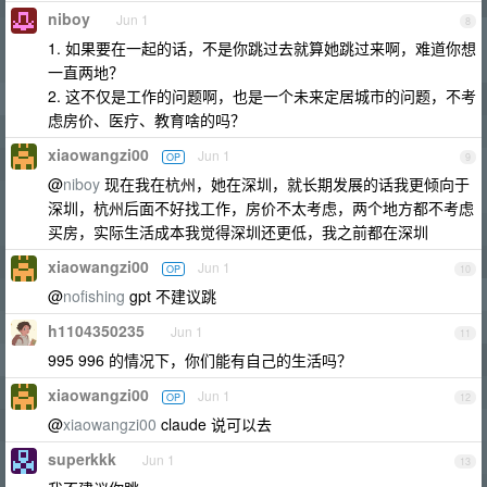
niboy
Jun 1
8
1. 如果要在一起的话，不是你跳过去就算她跳过来啊，难道你想
一直两地？
2. 这不仅是工作的问题啊，也是一个未来定居城市的问题，不考
虑房价、医疗、教育啥的吗？
xiaowangzi00
Jun 1
OP
9
@
niboy
现在我在杭州，她在深圳，就长期发展的话我更倾向于
深圳，杭州后面不好找工作，房价不太考虑，两个地方都不考虑
买房，实际生活成本我觉得深圳还更低，我之前都在深圳
xiaowangzi00
Jun 1
OP
10
@
nofishing
gpt 不建议跳
h1104350235
Jun 1
11
995 996 的情况下，你们能有自己的生活吗？
xiaowangzi00
Jun 1
OP
12
@
xiaowangzi00
claude 说可以去
superkkk
Jun 1
13