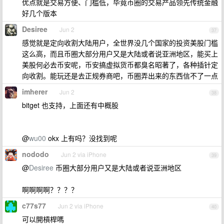
优点就是交易方便、门槛低，毕竟币圈的交易产品领先传统金融
好几个版本
Desiree
Jun 2
37
感觉就是定向收割大陆用户，全世界没几个国家的投资美股门槛
这么高，而且币圈大部分用户又是大陆或者说亚洲地区，能买上
美股何必去币安呢，币安搞虚拟货币都臭名昭著了，各种插针定
向收割。能玩还是去正规券商吧，币圈弄出来的东西信不了一点
imherer
Jun 2
38
bitget 也支持，上面还有中概股
@
wu00
okx 上有吗？没找到呢
nododo
Jun 2 via iPhone
39
@
Desiree
币圈大部分用户又是大陆或者说亚洲地区
啊啊啊啊？？？？
c77s77
Jun 2 via iPhone
40
可以開槓桿嗎