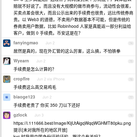
赔就不好说了。而且没有大规模的做市商参与，流动性会很差，
买卖点差会很大，而且公示出来的手续费也很贵，远比传统券商
贵。以 Web3 的道德，不卖用户数据基本不可能，但是传统的
券商卖用户数据，比如 Robinhood 人家是真能返一部分利益给
客户，做到 0 手续费。币安这是在？
fanyingmao
Jun 2
74
居然是真的，现在外汇管的这么厉害，这么搞，不怕铁拳
Wyearn
Jun 2
75
手续费是怎么计算的？
cropflre
Jun 2 via iPhone
76
手续费这么高交易鸡毛
biaoge123
Jun 2
77
手续费老贵了 你买 350 刀以下还好
gzlock
Jun 3
78
https://i.111666.best/image/KijUtAigqWqqWGHMT80pku.png
提示[未对我所在的地区开放]
kyc 时我用中国身份证验证的，跟这个有关吗？