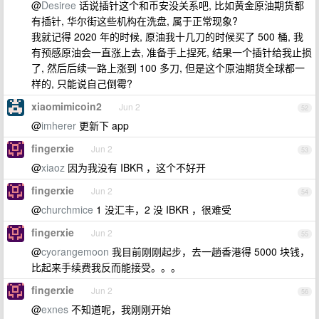
@
Desiree
话说插针这个和币安没关系吧, 比如黄金原油期货都
有插针, 华尔街这些机构在洗盘, 属于正常现象?
我就记得 2020 年的时候, 原油我十几刀的时候买了 500 桶, 我
有预感原油会一直涨上去, 准备手上捏死, 结果一个插针给我止损
了, 然后后续一路上涨到 100 多刀, 但是这个原油期货全球都一
样的, 只能说自己倒霉?
xiaomimicoin2
Jun 2
52
@
imherer
更新下 app
fingerxie
Jun 2
53
@
xiaoz
因为我没有 IBKR ，这个不好开
fingerxie
Jun 2
54
@
churchmice
1 没汇丰，2 没 IBKR ，很难受
fingerxie
Jun 2
55
@
cyorangemoon
我目前刚刚起步，去一趟香港得 5000 块钱，
比起来手续费我反而能接受。。。
fingerxie
Jun 2
56
@
exnes
不知道呢，我刚刚开始