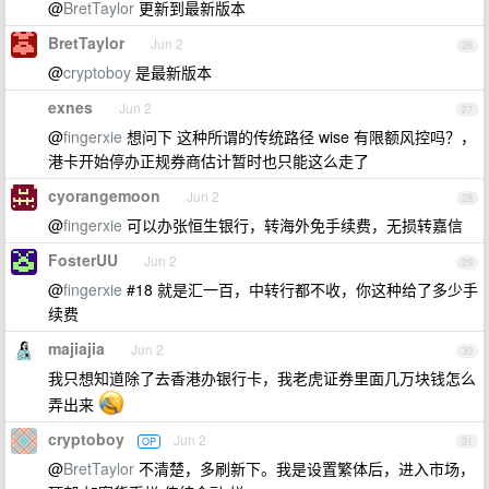
@
BretTaylor
更新到最新版本
BretTaylor
Jun 2
26
@
cryptoboy
是最新版本
exnes
Jun 2
27
@
fingerxie
想问下 这种所谓的传统路径 wise 有限额风控吗？，
港卡开始停办正规券商估计暂时也只能这么走了
cyorangemoon
Jun 2
28
@
fingerxie
可以办张恒生银行，转海外免手续费，无损转嘉信
FosterUU
Jun 2
29
@
fingerxie
#18 就是汇一百，中转行都不收，你这种给了多少手
续费
majiajia
Jun 2
30
我只想知道除了去香港办银行卡，我老虎证券里面几万块钱怎么
弄出来
cryptoboy
Jun 2
OP
31
@
BretTaylor
不清楚，多刷新下。我是设置繁体后，进入市场，