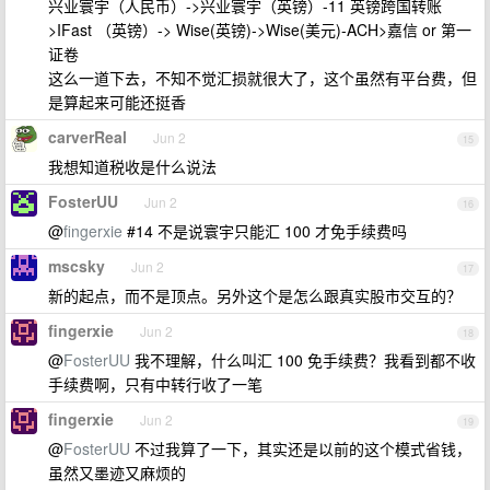
兴业寰宇（人民币）->兴业寰宇（英镑）-11 英镑跨国转账
>IFast （英镑）-> Wise(英镑)->Wise(美元)-ACH>嘉信 or 第一
证卷
这么一道下去，不知不觉汇损就很大了，这个虽然有平台费，但
是算起来可能还挺香
carverReal
Jun 2
15
我想知道税收是什么说法
FosterUU
Jun 2
16
@
fingerxie
#14 不是说寰宇只能汇 100 才免手续费吗
mscsky
Jun 2
17
新的起点，而不是顶点。另外这个是怎么跟真实股市交互的？
fingerxie
Jun 2
18
@
FosterUU
我不理解，什么叫汇 100 免手续费？我看到都不收
手续费啊，只有中转行收了一笔
fingerxie
Jun 2
19
@
FosterUU
不过我算了一下，其实还是以前的这个模式省钱，
虽然又墨迹又麻烦的