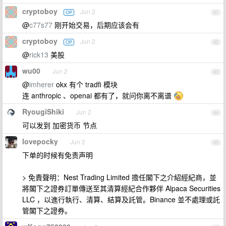
cryptoboy
Jun 2
OP
41
@
c77s77
刚开始交易，后期应该会有
cryptoboy
Jun 2
OP
42
@
rick13
美股
wu00
Jun 2
43
@
imherer
okx 有个 tradfi 模块
连 anthropic 、openai 都有了，就问你离不离谱
RyougiShiki
Jun 2
44
可以发到 加密货币 节点
lovepocky
Jun 2
45
下单的时候有免责声明
> 免責聲明：Nest Trading Limited 擔任閣下之介紹經紀商，並
將閣下之證券訂單傳送至其清算經紀合作夥伴 Alpaca Securities
LLC ，以進行執行、清算、結算及託管。Binance 並不處理或託
管閣下之證券。