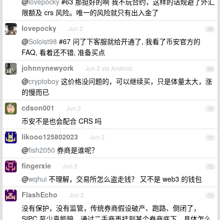
@
lovepocky
#63 那挺好的啊 我不玩合约，这样的话规避了外汇
限额及 crs 风险。唯一的风险就只有出入金了
lovepocky
Jun 2
68
@
Soloist98
#67 问了下客服就给开通了, 我看了币安官方的
FAQ, 看着还不错, 准备买点
johnnynewyork
Jun 2 via Android
69
@
cryptoboy
这价格没问题的，可以继续买，只是体量太大，涨
的慢而已
cdson001
Jun 2
70
币安不是也会配合 CRS 吗
likooo125802023
Jun 2
71
@
fish2050
券商是谁呢？
fingerxie
Jun 2
72
@
wqhui
不理解，交易所怎么盗走钱？ 又不是 web3 的钱包
FlashEcho
Jun 2
73
没有保护，没有监管，传统券商假设破产、跑路、倒闭了，
SIPC 至少真能赔。通过二手商再挂到某个券商底下，具体怎么