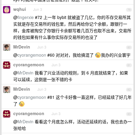
wqhui
Jun 3
79
@
fingerxie
#72 上一年 bybit 就被盗了几亿，你的币存交易所其
实就是存在交易所的钱包里，然后再给你记个余额，跟银行一
样，金库被掏空了你银行卡余额写着几百万也取不出来，交易所
的钱包如果有什么事你实际存交易所的也没了
MrDevin
Jun 3
80
@
cyorangemoon
#60 对对对，我给搞混了
我办的兴业寰宇
cyorangemoon
Jun 3
81
@
MrDevin
我看了兴业活动的规则，到 6 月底就结束了，如果
可以延续，这倒是一张不错的卡
MrDevin
Jun 3
82
@
cyorangemoon
#81 这个卡好像一直这样，已经延续了好几年
了
cyorangemoon
Jun 3
83
@
MrDevin
看看这个月底怎么样，活动还延续的话，我也去办一
张哈哈