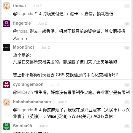
thosai
Jun 2
57
@
fingerxie
#14 跨境支付通 -> 港卡 -> 嘉信，损耗极低
fingerxie
Jun 2
58
@
thosai
得去一趟香港，相对于我目前的资金量，其实磨损极
大。。。
MoonShot
Jun 2
59
放个暴论：
凡是在交易所交易美股的，都是脑子被门夹了还笑嘻嘻的
链上都不够你们玩要去 CRS 交换信息的中心化交易所吗?
cyorangemoon
Jun 2
60
@
MrDevin
恒生吗，好像没有写限制多少笔。兴业寰宇是有限制
hahahahahahahah
Jun 2
61
@
fingerxie
#14 你这麻烦了，我现在是兴业寰宇（人民币）->兴
业寰宇（英镑）-> Wise(英镑)->Wise(美元)-ACH>嘉信
Soloist98
Jun 2
62