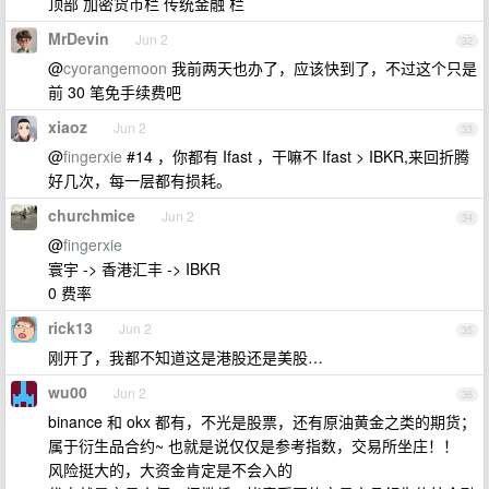
顶部 加密货币栏 传统金融 栏
MrDevin
Jun 2
32
@
cyorangemoon
我前两天也办了，应该快到了，不过这个只是
前 30 笔免手续费吧
xiaoz
Jun 2
33
@
fingerxie
#14 ，你都有 Ifast ，干嘛不 Ifast > IBKR,来回折腾
好几次，每一层都有损耗。
churchmice
Jun 2
34
@
fingerxie
寰宇 -> 香港汇丰 -> IBKR
0 费率
rick13
Jun 2
35
刚开了，我都不知道这是港股还是美股…
wu00
Jun 2
36
binance 和 okx 都有，不光是股票，还有原油黄金之类的期货；
属于衍生品合约~ 也就是说仅仅是参考指数，交易所坐庄！！
风险挺大的，大资金肯定是不会入的