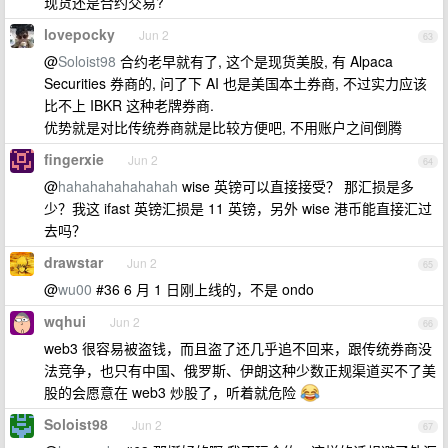
现货还是合约交易?
lovepocky
Jun 2
63
@
Soloist98
合约老早就有了, 这个是现货美股, 有 Alpaca
Securities 券商的, 问了下 AI 也是美国本土券商, 不过实力应该
比不上 IBKR 这种老牌券商.
优势就是对比传统券商就是比较方便吧, 不用账户之间倒腾
fingerxie
Jun 2
64
@
hahahahahahahah
wise 英镑可以直接接受？ 那汇损是多
少？我这 ifast 英镑汇损是 11 英镑，另外 wise 港币能直接汇过
去吗？
drawstar
Jun 2
65
@
wu00
#36 6 月 1 日刚上线的，不是 ondo
wqhui
Jun 2
66
web3 很容易被盗钱，而且盗了还几乎追不回来，跟传统券商没
法竞争，也只有中国、俄罗斯、伊朗这种少数正规渠道买不了美
股的会愿意在 web3 炒股了，听着就危险
Soloist98
Jun 2
67