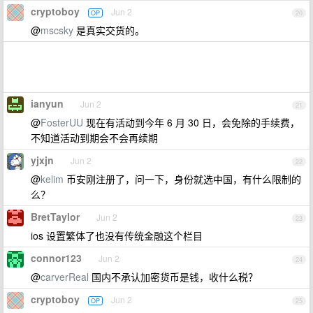
cryptoboy
Jun 2
OP
20
@
mscsky
是真实交货的。
ianyun
Jun 2
21
@
FosterUU
现在有活动到今年 6 月 30 日，会免除的手续费，
不知道活动到期会不会再续期
yjxjn
Jun 2
22
@
kelim
币安刚注册了，问一下，身份就选中国，有什么限制的
么？
BretTaylor
Jun 2
23
ios 设置繁体了也没有传统金融这个栏目
connor123
Jun 2
24
@
carverReal
国内不承认加密货币是钱，收什么税？
cryptoboy
Jun 2
OP
25