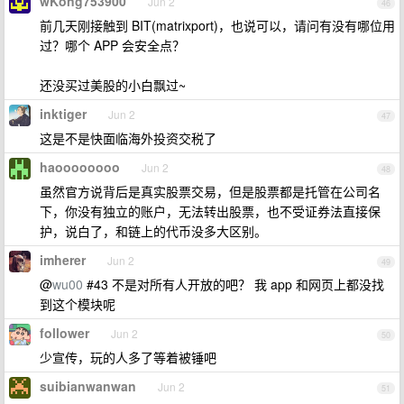
wKong753900
Jun 2
46
前几天刚接触到 BIT(matrixport)，也说可以，请问有没有哪位用
过？哪个 APP 会安全点？
还没买过美股的小白飘过~
inktiger
Jun 2
47
这是不是快面临海外投资交税了
haoooooooo
Jun 2
48
虽然官方说背后是真实股票交易，但是股票都是托管在公司名
下，你没有独立的账户，无法转出股票，也不受证券法直接保
护，说白了，和链上的代币没多大区别。
imherer
Jun 2
49
@
wu00
#43 不是对所有人开放的吧？ 我 app 和网页上都没找
到这个模块呢
follower
Jun 2
50
少宣传，玩的人多了等着被锤吧
suibianwanwan
Jun 2
51