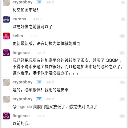
cryptoboy
Jun 2
OP
8
利空加密市场！
euronx
Jun 2
9
欧易好像之前就可以了
kelim
Jun 2
10
更新最新版，语言切换为繁体就能看到
fingerxie
Jun 2
11
我已经把我所有的加密平台的钱转到了币安，并买了 QQQM ，
不得不说币安这个操作很好，而且也是加密市场的必经之路了。
这么看来，港卡似乎没必要办了。。。
cryptoboy
Jun 2
OP
12
是的，必须繁体！我用的是安卓
cryptoboy
Jun 2
OP
13
@
fingerxie
美股门槛又放低了，感觉快到顶点了
fingerxie
Jun 2
14
以前的我: