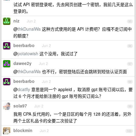
试试 API 密钥登录呢，先去网页创建一个密钥，我前几天是这么
登录的。
niz
Jun 2
95
@
thkDunalWa
这种方式使用的是 API 计费吧？应嘎不走订阅中
的额度？
beerbarbo
Jun 2
96
@
potatowish
这个没用，我试过了
dawee2y
Jun 2
97
@
thkDunalWa
也不行，密钥登陆后还会跳转到短信认证页面
beerbarbo
Jun 2
98
@
dcatfly
意思是同一个 appleid ，取消原 gpt 账号订阅以后，要
过 6 个月才能给新注册的 gpt 账号购买订阅么？
sola97
Jun 2
99
我用 CPA 反代用的，一个是日区的每个月 128 的还活着，另外
两个土区礼品卡的全要二次验证了
blockmin
Jun 2
100