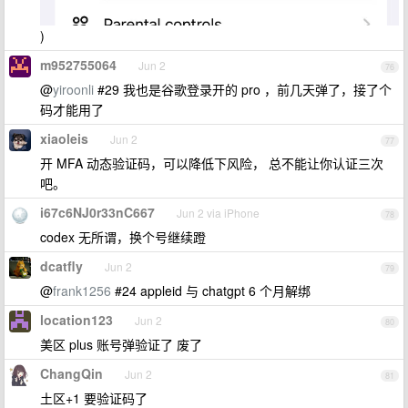
)
m952755064
Jun 2
76
@
yiroonli
#29 我也是谷歌登录开的 pro ，前几天弹了，接了个
码才能用了
xiaoleis
Jun 2
77
开 MFA 动态验证码，可以降低下风险， 总不能让你认证三次
吧。
i67c6NJ0r33nC667
Jun 2 via iPhone
78
codex 无所谓，换个号继续蹬
dcatfly
Jun 2
79
@
frank1256
#24 appleid 与 chatgpt 6 个月解绑
location123
Jun 2
80
美区 plus 账号弹验证了 废了
ChangQin
Jun 2
81
土区+1 要验证码了