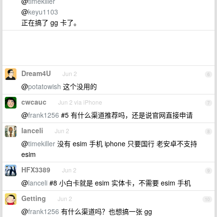
@
timekiller
@
keyu1103
正在搞了 gg 卡了。
Dream4U
Jun 2
6
@
potatowish
这个没用的
cwcauc
Jun 2 via iPhone
7
@
frank1256
#5 有什么渠道推荐吗，还是说官网直接申请
lanceli
Jun 2
8
@
timekiller
没有 esim 手机 iphone 只要国行 老安卓不支持
esim
HFX3389
Jun 2
9
@
lanceli
#8 小白卡就是 esim 实体卡，不需要 esim 手机
Getting
Jun 2
10
@
frank1256
有什么渠道吗？也想搞一张 gg