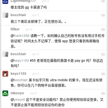
LightHiding777
Jun 2
58
楼主找到 gg 卡渠道了吗
bocchiair
Jun 2
59
我三个美区全部弹了，正在想办法。。
llllker
Jun 2
60
@
frank1256
请教一下，如何确认自己的账号有没有用过手机号
验证呢？时间太久不记得了…使用 app 登录只看到有邮箱信
息。
bocchiair
Jun 2
61
@
keyu1103
#55 老哥现在最稳的美国卡是 pay go 吗？你这边
有吗？
keyu1103
Jun 2
62
@
bocchiair
美卡似乎只有 ultra mobile 的紫卡，现在还没有禁
售，你可以在几个购物平台直接搜索。
mbooyn
Jun 2
63
@
yiroonli
这个不是安全功能吗？禁止你使用短信验证登录，又
不是禁止我不能用短信验证你的身份