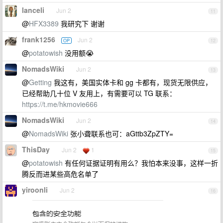
lanceli
Jun 2
11
@
HFX3389
我研究下 谢谢
frank1256
Jun 2
OP
12
@
potatowish
没用额😭
NomadsWiki
Jun 2
13
@
Getting
我这有，美国实体卡和 gg 卡都有，现货无限供应，
已经帮助几十位 V 友用上，有需要可以 TG 联系：
https://t.me/hkmovie666
NomadsWiki
Jun 2
14
@
NomadsWiki
张小聋联系也可：aGttb3ZpZTY=
ThisDay
Jun 2
1
15
@
potatowish
有任何证据证明有用么？我怕本来没事，这样一折
腾反而进某些高危名单了
yiroonli
Jun 2
16