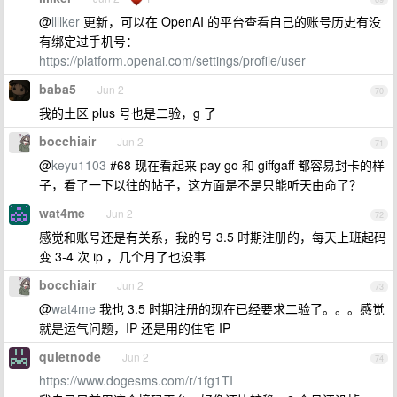
@
llllker
更新，可以在 OpenAI 的平台查看自己的账号历史有没
有绑定过手机号：
https://platform.openai.com/settings/profile/user
baba5
Jun 2
70
我的土区 plus 号也是二验，g 了
bocchiair
Jun 2
71
@
keyu1103
#68 现在看起来 pay go 和 giffgaff 都容易封卡的样
子，看了一下以往的帖子，这方面是不是只能听天由命了？
wat4me
Jun 2
72
感觉和账号还是有关系，我的号 3.5 时期注册的，每天上班起码
变 3-4 次 ip ，几个月了也没事
bocchiair
Jun 2
73
@
wat4me
我也 3.5 时期注册的现在已经要求二验了。。。感觉
就是运气问题，IP 还是用的住宅 IP
quietnode
Jun 2
74
https://www.dogesms.com/r/1fg1TI