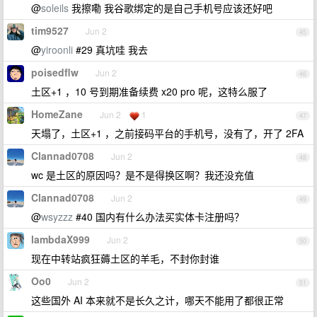
@
soleils
我擦嘞 我谷歌绑定的是自己手机号应该还好吧
tim9527
Jun 2
45
@
yiroonli
#29 真坑哇 我去
poisedflw
Jun 2
46
土区+1 ，10 号到期准备续费 x20 pro 呢，这特么服了
HomeZane
Jun 2
1
47
天塌了，土区+1 ，之前接码平台的手机号，没有了，开了 2FA
Clannad0708
Jun 2
48
wc 是土区的原因吗？是不是得换区啊？我还没充值
Clannad0708
Jun 2
49
@
wsyzzz
#40 国内有什么办法买实体卡注册吗？
lambdaX999
Jun 2
50
现在中转站疯狂薅土区的羊毛，不封你封谁
Oo0
Jun 2
51
这些国外 AI 本来就不是长久之计，哪天不能用了都很正常