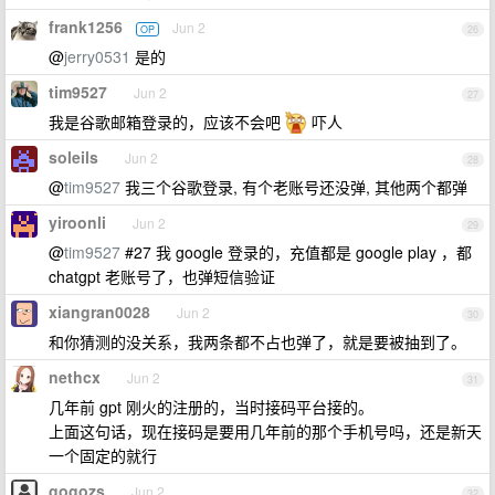
frank1256
Jun 2
OP
26
@
jerry0531
是的
tim9527
Jun 2
27
我是谷歌邮箱登录的，应该不会吧
吓人
soleils
Jun 2
28
@
tim9527
我三个谷歌登录, 有个老账号还没弹, 其他两个都弹
yiroonli
Jun 2
29
@
tim9527
#27 我 google 登录的，充值都是 google play ，都
chatgpt 老账号了，也弹短信验证
xiangran0028
Jun 2
30
和你猜测的没关系，我两条都不占也弹了，就是要被抽到了。
nethcx
Jun 2
31
几年前 gpt 刚火的注册的，当时接码平台接的。
上面这句话，现在接码是要用几年前的那个手机号吗，还是新天
一个固定的就行
gogozs
Jun 2
32