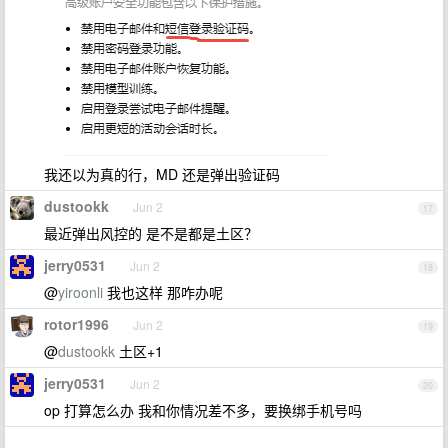
我还以为真的行，MD 还是弹出验证码
dustookk
Jun 2
17
最近弹出风控的 是不是都是土区？
jerry0531
Jun 2
18
@
yiroonli
我也这样 那咋办呢
rotor1996
Jun 2
19
@
dustookk
土区+1
jerry0531
Jun 2
20
op 打算怎么办 我和你情况差不多，要换绑手机号吗