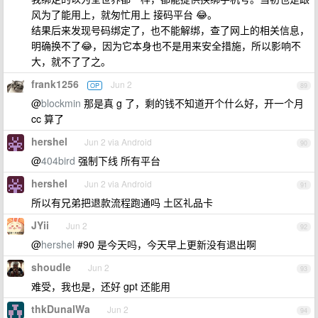
风为了能用上，就匆忙用上 接码平台 😂。
结果后来发现号码绑定了，也不能解绑，查了网上的相关信息，
明确换不了😂，因为它本身也不是用来安全措施，所以影响不
大，就不了了之。
frank1256
Jun 2
OP
89
@
blockmin
那是真 g 了，剩的钱不知道开个什么好，开一个月
cc 算了
hershel
Jun 2 via Android
90
@
404bird
强制下线 所有平台
hershel
Jun 2 via Android
91
所以有兄弟把退款流程跑通吗 土区礼品卡
JYii
Jun 2
92
@
hershel
#90 是今天吗，今天早上更新没有退出啊
shoudle
Jun 2
93
难受，我也是，还好 gpt 还能用
thkDunalWa
Jun 2
94