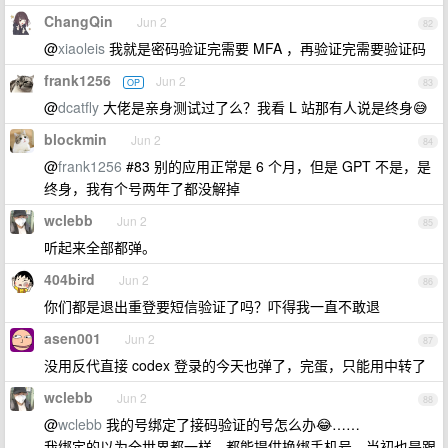
ChangQin
Jun 2
82
@
xiaoleis
我就是密码验证完需要 MFA ，再验证完需要验证码
frank1256
Jun 2
OP
83
@
dcatfly
大佬是亲身测试过了么？我看 L 站那有人说是终身😅
blockmin
Jun 2
84
@
frank1256
#83 别的应用正常是 6 个月，但是 GPT 不是，是
终身，我有个号两年了都没解掉
wclebb
Jun 2
85
听起来全部都弹。
404bird
Jun 2
86
你们都是退出重登要短信验证了吗？吓得我一直不敢退
asen001
Jun 2
87
没用反代直接 codex 登录的今天也弹了，完蛋，只能用中转了
wclebb
Jun 2
88
@
wclebb
我的号绑定了接码验证的号怎么办😂……
我绑定的以为全世界都一样，都能提供换绑手机号。当初也是跟