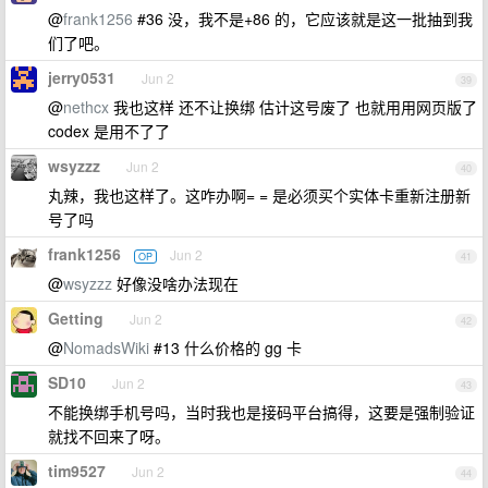
@
frank1256
#36 没，我不是+86 的，它应该就是这一批抽到我
们了吧。
jerry0531
Jun 2
39
@
nethcx
我也这样 还不让换绑 估计这号废了 也就用用网页版了
codex 是用不了了
wsyzzz
Jun 2
40
丸辣，我也这样了。这咋办啊= = 是必须买个实体卡重新注册新
号了吗
frank1256
Jun 2
OP
41
@
wsyzzz
好像没啥办法现在
Getting
Jun 2
42
@
NomadsWiki
#13 什么价格的 gg 卡
SD10
Jun 2
43
不能换绑手机号吗，当时我也是接码平台搞得，这要是强制验证
就找不回来了呀。
tim9527
Jun 2
44