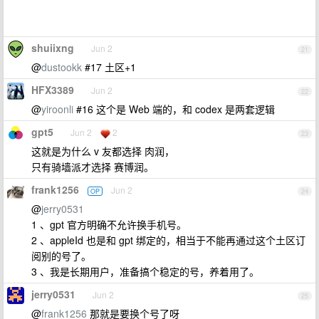
shuiixng
Jun 2
21
@
dustookk
#17 土区+1
HFX3389
Jun 2
22
@
yiroonli
#16 这个是 Web 端的，和 codex 是两套逻辑
gpt5
Jun 2
2
23
这就是为什么 v 友都选择 肉润，
只有骑墙派才选择 赛博润。
frank1256
Jun 2
OP
24
@
jerry0531
1 、gpt 官方明确不允许换手机号。
2 、appleId 也是和 gpt 绑定的，相当于不能再通过这个土区订
阅别的号了。
3 、我是长期用户，准备搞个稳定的号，养着用了。
jerry0531
Jun 2
25
@
frank1256
那就是要换个号了呀