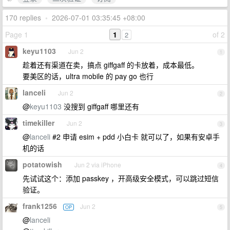
170 replies
•
2026-07-01 03:35:45 +08:00
Page 1
1
of 2
2
keyu1103
Jun 2
1
趁着还有渠道在卖，搞点 giffgaff 的卡放着，成本最低。
要美区的话，ultra mobile 的 pay go 也行
lanceli
Jun 2
2
@
keyu1103
没搜到 giffgaff 哪里还有
timekiller
Jun 2
3
@
lanceli
#2 申请 esim + pdd 小白卡 就可以了，如果有安卓手
机的话
potatowish
Jun 2 via iPhone
4
先试试这个：添加 passkey ，开高级安全模式，可以跳过短信
验证。
frank1256
Jun 2
OP
5
@
lanceli