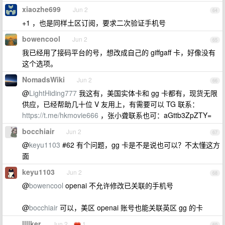
xiaozhe699
Jun 2
64
+1 ，也是同样土区订阅，要求二次验证手机号
bowencool
Jun 2
65
我已经用了接码平台的号，想改成自己的 giffgaff 卡，好像没有
这个选项。
NomadsWiki
Jun 2
66
@
LightHiding777
我这有，美国实体卡和 gg 卡都有，现货无限
供应，已经帮助几十位 V 友用上，有需要可以 TG 联系：
https://t.me/hkmovie666
，张小聋联系也可：aGttb3ZpZTY=
bocchiair
Jun 2
67
@
keyu1103
#62 有个问题，gg 卡是不是说也可以？不太懂这方
面
keyu1103
Jun 2
68
@
bowencool
openai 不允许修改已关联的手机号
@
bocchiair
可以，美区 openai 账号也能关联英区 gg 的卡
llllker
Jun 2
1
69