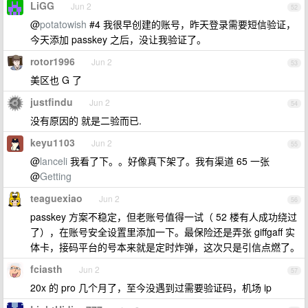
LiGG
Jun 2
52
@
potatowish
#4 我很早创建的账号，昨天登录需要短信验证，
今天添加 passkey 之后，没让我验证了。
rotor1996
Jun 2
53
美区也 G 了
justfindu
Jun 2
54
没有原因的 就是二验而已.
keyu1103
Jun 2
55
@
lanceli
我看了下。。好像真下架了。我有渠道 65 一张
@
Getting
teaguexiao
Jun 2
56
passkey 方案不稳定，但老账号值得一试（ 52 楼有人成功绕过
了），在账号安全设置里添加一下。最保险还是弄张 giffgaff 实
体卡，接码平台的号本来就是定时炸弹，这次只是引信点燃了。
fciasth
Jun 2
57
20x 的 pro 几个月了，至今没遇到过需要验证码，机场 ip