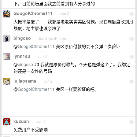
下，目前论坛里面我之前看到有人分享过的
GoogolChrome111
Jun 2
2
大概率是废了……我都是老老实实美区付款。现在周额度改到月
额度，地主家也没余粮了
bingoso
Jun 2 via iPhone
3
@
GoogolChrome111
美区原价付款的会不会弹二次验证
lynn1su
Jun 2
4
@
bingoso
#3 我就是原价付款的，今天也是弹这个了。我绑定
的还是一次性的号码
lujiaosama
Jun 2
5
@
GoogolChrome111
美区一样要验证的吧。
kuxuan
Jun 2
6
免费用户不受影响