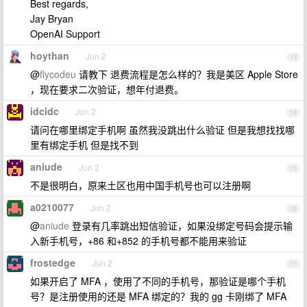
Best regards,
Jay Bryan
OpenAI Support
hoythan
Jun 2
13
@
flycodeu
请教下 退费流程是怎么样的？我是美区 Apple Store
，现在要求二次验证，想年付退费。
idcidc
Jun 2
14
请问在哪里绑定手机啊 虽然我没跳出什么验证 但是我想找找哪
里有绑定手机 但是找不到
aniude
Jun 2
15
不是很明白，原来土区也用中国手机号也可以注册啊
a0210077
Jun 2
16
@
aniude
登录有几率跳出短信验证，如果没绑定号码会提示输
入新手机号，+86 和+852 的手机号都不能用来验证
frostedge
Jun 2
17
如果开启了 MFA ，使用了不同的手机号，那验证是哪个手机
号？是注册使用的还是 MFA 绑定的？我的 gg 卡刚绑了 MFA