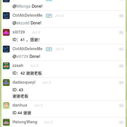
@
Milonga
Done!
CtrlAltDeleteMe
Jun 3
OP
25
@
akzudd
Done!
xi0729
Jun 3
26
ID：41 ，感谢！
CtrlAltDeleteMe
Jun 3
OP
27
@
xi0729
Done!
zzsah
Jun 3
28
ID：42 谢谢老板
dadaoqueyi
Jun 3
29
ID: 43
谢谢老板
danhua
Jun 3
30
ID 44 谢谢
HsiungWang
Jun 3
31