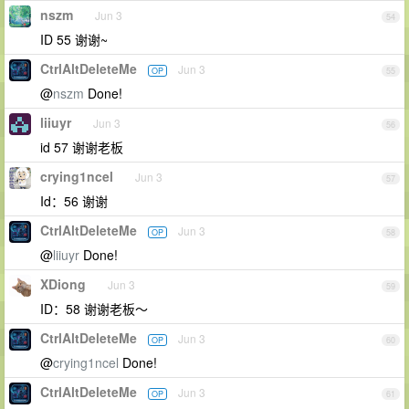
nszm
Jun 3
54
ID 55 谢谢~
CtrlAltDeleteMe
Jun 3
OP
55
@
nszm
Done!
liiuyr
Jun 3
56
id 57 谢谢老板
crying1ncel
Jun 3
57
Id：56 谢谢
CtrlAltDeleteMe
Jun 3
OP
58
@
liiuyr
Done!
XDiong
Jun 3
59
ID：58 谢谢老板～
CtrlAltDeleteMe
Jun 3
OP
60
@
crying1ncel
Done!
CtrlAltDeleteMe
Jun 3
OP
61