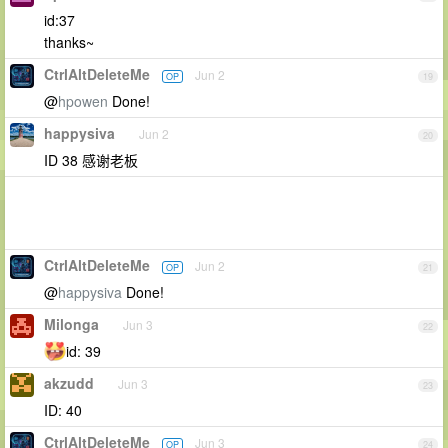
id:37
thanks~
CtrlAltDeleteMe
Jun 2
OP
19
@
hpowen
Done!
happysiva
Jun 2
20
ID 38 感谢老板
CtrlAltDeleteMe
Jun 2
OP
21
@
happysiva
Done!
Milonga
Jun 3
22
id: 39
akzudd
Jun 3
23
ID: 40
CtrlAltDeleteMe
Jun 3
OP
24