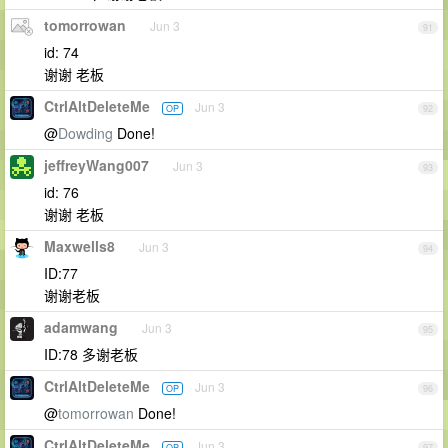
tomorrowan
Jun 3
91
id: 74
谢谢 老板
CtrlAltDeleteMe
Jun 3
OP
92
@
Dowding
Done!
jeffreyWang007
Jun 3
93
id: 76
谢谢 老板
Maxwells8
Jun 3
94
ID:77
谢谢老板
adamwang
Jun 3
95
ID:78 多谢老板
CtrlAltDeleteMe
Jun 3
OP
96
@
tomorrowan
Done!
CtrlAltDeleteMe
Jun 3
OP
97