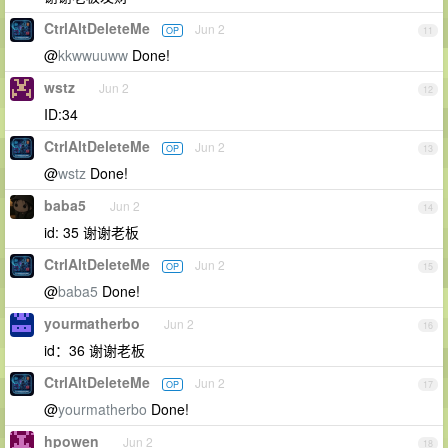
CtrlAltDeleteMe
Jun 2
OP
11
@
kkwwuuww
Done!
wstz
Jun 2
12
ID:34
CtrlAltDeleteMe
Jun 2
OP
13
@
wstz
Done!
baba5
Jun 2
14
id: 35 谢谢老板
CtrlAltDeleteMe
Jun 2
OP
15
@
baba5
Done!
yourmatherbo
Jun 2
16
id：36 谢谢老板
CtrlAltDeleteMe
Jun 2
OP
17
@
yourmatherbo
Done!
hpowen
Jun 2
18