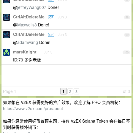
@
jeffreyWang007
Done!
CtrlAltDeleteMe
Jun 3
OP
98
@
Maxwells8
Done!
CtrlAltDeleteMe
Jun 3
OP
99
@
adamwang
Done!
marsKnight
Jun 3
100
ID:79 多谢老板
Page 1
1
of 3
2
3
如果想在 V2EX 获得更好的推广效果，欢迎了解 PRO 会员机制：
https://www.v2ex.com/pro/about
如果你经常使用铜币置顶主题，持有 V2EX Solana Token 会在每日签
到时获得额外铜币：