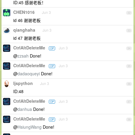
ID:45 感谢老板！
CHEN1016
Jun 3
32
id 46 谢谢老板
qianghaha
Jun 3
33
id 47 谢谢老板
CtrlAltDeleteMe
Jun 3
OP
34
@
zzsah
Done!
CtrlAltDeleteMe
Jun 3
OP
35
@
dadaoqueyi
Done!
ljspython
Jun 3
36
ID:48
CtrlAltDeleteMe
Jun 3
OP
37
@
danhua
Done!
CtrlAltDeleteMe
Jun 3
OP
38
@
HsiungWang
Done!