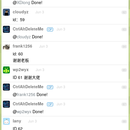
@
XDiong
Done!
cloudyz
Jun 3
62
id：59
CtrlAltDeleteMe
Jun 3
OP
63
@
cloudyz
Done!
frank1256
Jun 3
64
id: 60
谢谢老板
wp2wyx
Jun 3
65
ID 61 谢谢大佬
CtrlAltDeleteMe
Jun 3
OP
66
@
frank1256
Done!
CtrlAltDeleteMe
Jun 3
OP
67
@
wp2wyx
Done!
lany
Jun 3
68
ID 62