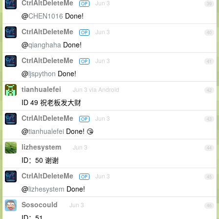
CtrlAltDeleteMe
Jun 3
OP
39
@
CHEN1016
Done!
CtrlAltDeleteMe
Jun 3
OP
40
@
qianghaha
Done!
CtrlAltDeleteMe
Jun 3
OP
41
@
ljspython
Done!
tianhualefei
Jun 3 via Android
42
ID 49 祝老板发大财
CtrlAltDeleteMe
Jun 3
OP
43
@
tianhualefei
Done! 😘
lizhesystem
Jun 3
44
ID：50 谢谢
CtrlAltDeleteMe
Jun 3
OP
45
@
lizhesystem
Done!
Sosocould
Jun 3
46
ID：51