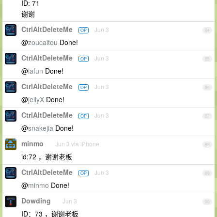
ID: 71
谢谢
CtrlAltDeleteMe
Jun 3
OP
84
@
zoucaitou
Done!
CtrlAltDeleteMe
Jun 3
OP
85
@
iafun
Done!
CtrlAltDeleteMe
Jun 3
OP
86
@
jellyX
Done!
CtrlAltDeleteMe
Jun 3
OP
87
@
snakejia
Done!
minmo
Jun 3 via iPhone
88
id:72 ，谢谢老板
CtrlAltDeleteMe
Jun 3
OP
89
@
minmo
Done!
Dowding
Jun 3
90
ID：73 ，谢谢老板