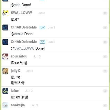
@
yida
Done!
SWALLOWW
Jun 3
77
ID:67
CtrlAltDeleteMe
Jun 3
OP
78
@
dnsjia
Done!
CtrlAltDeleteMe
Jun 3
OP
79
@
SWALLOWW
Done!
zoucaitou
Jun 3
80
ID:68 谢谢
jellyX
Jun 3
81
ID: 70
谢谢大佬
iafun
Jun 3
82
ID: 69 谢谢
snakejia
Jun 3
83