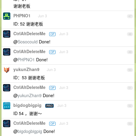
谢谢老板
PHPNO1
Jun 3
47
ID: 52 谢谢老板
CtrlAltDeleteMe
Jun 3
OP
48
@
Sosocould
Done!
CtrlAltDeleteMe
Jun 3
OP
49
@
PHPNO1
Done!
yukunZhan9
Jun 3
50
ID：53 谢谢老板
CtrlAltDeleteMe
Jun 3
OP
51
@
yukunZhan9
Done!
bigdogbigpig
Jun 3
PRO
52
ID 54 ，谢谢～
CtrlAltDeleteMe
Jun 3
OP
53
@
bigdogbigpig
Done!