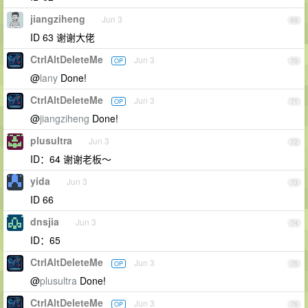
jiangziheng
Jun 3
69
ID 63 谢谢大佬
CtrlAltDeleteMe
Jun 3
OP
70
@
lany
Done!
CtrlAltDeleteMe
Jun 3
OP
71
@
jiangziheng
Done!
plusultra
Jun 3
72
ID：64 谢谢老板～
yida
Jun 3
73
ID 66
dnsjia
Jun 3
74
ID：65
CtrlAltDeleteMe
Jun 3
OP
75
@
plusultra
Done!
CtrlAltDeleteMe
Jun 3
OP
76