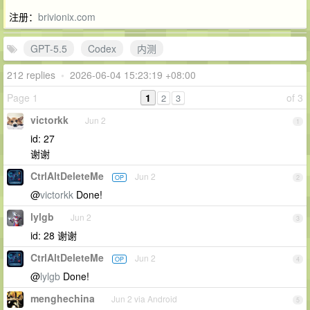
注册：
brivionix.com
GPT-5.5
Codex
内测
212 replies
•
2026-06-04 15:23:19 +08:00
Page 1
1
of 3
2
3
victorkk
Jun 2
1
id: 27
谢谢
CtrlAltDeleteMe
Jun 2
OP
2
@
victorkk
Done!
lylgb
Jun 2
3
id: 28 谢谢
CtrlAltDeleteMe
Jun 2
OP
4
@
lylgb
Done!
menghechina
Jun 2 via Android
5