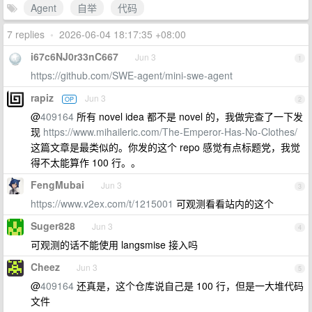
Agent
自举
代码
7 replies
•
2026-06-04 18:17:35 +08:00
i67c6NJ0r33nC667
Jun 3
1
https://github.com/SWE-agent/mini-swe-agent
rapiz
Jun 3
OP
2
@
409164
所有 novel idea 都不是 novel 的，我做完查了一下发
现
https://www.mihaileric.com/The-Emperor-Has-No-Clothes/
这篇文章是最类似的。你发的这个 repo 感觉有点标题党，我觉
得不太能算作 100 行。。
FengMubai
Jun 3
3
https://www.v2ex.com/t/1215001
可观测看看站内的这个
Suger828
Jun 3
4
可观测的话不能使用 langsmise 接入吗
Cheez
Jun 3
5
@
409164
还真是，这个仓库说自己是 100 行，但是一大堆代码
文件