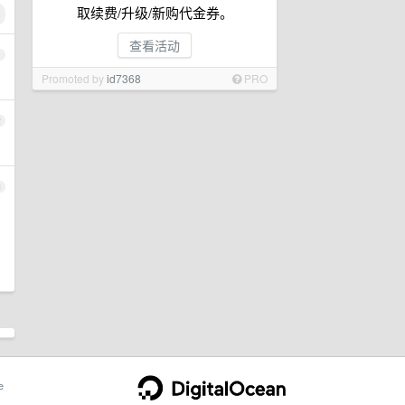
取续费/升级/新购代金券。
查看活动
1
Promoted by
id7368
PRO
2
3
e