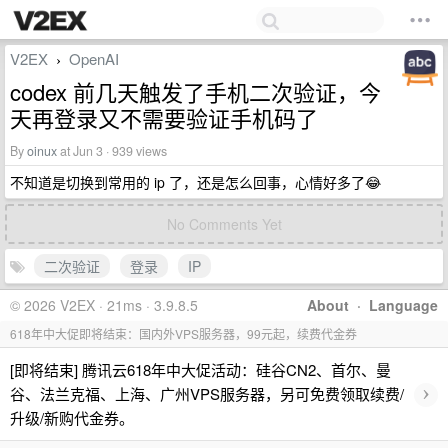
V2EX
OpenAI
›
codex 前几天触发了手机二次验证，今
天再登录又不需要验证手机码了
By
oinux
at Jun 3 · 939 views
不知道是切换到常用的 ip 了，还是怎么回事，心情好多了😂
No Comments Yet
二次验证
登录
IP
© 2026 V2EX · 21ms · 3.9.8.5
About
·
Language
618年中大促即将结束：国内外VPS服务器，99元起，续费代金券
[即将结束] 腾讯云618年中大促活动：硅谷CN2、首尔、曼
›
谷、法兰克福、上海、广州VPS服务器，另可免费领取续费/
升级/新购代金券。