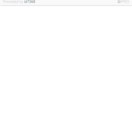
Promoted by
id7368
PRO