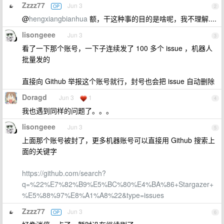
Zzzz77
Jun 3
OP
2
@
hengxiangbianhua
额，干这种事的目的是啥呢，我不理解....
lisongeee
Jun 3
3
看了一下那个账号，一下子连续发了 100 多个 issue ，机器人
批量发的
直接向 Github 举报这个账号就行，封号也会把 issue 自动删除
Doragd
Jun 3
1
4
我也遇到同样的问题了。。。
lisongeee
Jun 3
5
上面那个账号被封了，更多机器账号可以直接用 Github 搜索上
面的关键字
https://github.com/search?
q=%22%E7%82%B9%E5%BC%80%E4%BA%86+Stargazer+
%E5%88%97%E8%A1%A8%22&type=issues
Zzzz77
Jun 3
OP
6