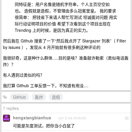
同特征是：用户名像是随机字符串，个人主页空空如
也。 造假就是造假，不管理由多么冠冕堂皇。 我的要求
很简单： 把钱省下来请人帮忙写测试 坦诚面对问题 用实
际行动证明项目的价值 希望下次看到这个项目出现在
Trending 上的时候，是因为真正的实力。
然后我在 Github 搜索了一下“然后我点开了 Stargazer 列表”（ Filter
by issues ），发现从 4 月开始就有很多刷这种评论的
我很好奇，这是种什么群体.....目的是啥？准备敲诈勒索（类似电话轰
炸）？
有人遇到过类似的吗？
我打算 Github 工单反馈一下，不知道有用没....
GitHub
轰炸
造假
7 replies
hengxiangbianhua
Jun 3 via Android
1
可能是灰度测试，把你当小白鼠了