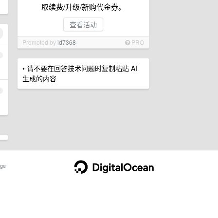
取续费/升级/新购代金券。
查看活动
Promoted by
id7368
PRO
1
• 请不要在回答技术问题时复制粘贴 AI
生成的内容
2
ge