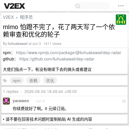
V2EX
程序员
›
mimo 怕蹬不完了，花了两天写了一个依
赖审查和优化的轮子
By
liuhuakawaii
at Jun 3 · 1411 views
npm：
https://www.npmjs.com/package/@liuhuakawaii/dep-radar
github：
https://github.com/liuhuakawaii/dep-radar
大佬们指点一下，有没有继续下去的搞头或者建议
npm
依赖
优化
1 replies
•
2026-06-04 18:49:44 +08:00
yarawen
Jun 4
1
你续费就好了啊。0 元续订阅。
• 请不要在回答技术问题时复制粘贴 AI 生成的内容