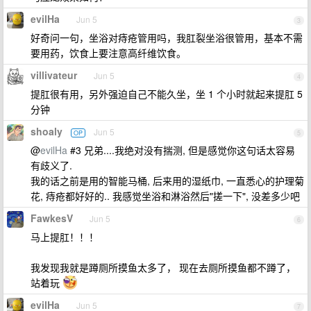
evilHa
Jun 5
3
好奇问一句，坐浴对痔疮管用吗，我肛裂坐浴很管用，基本不需
要用药，饮食上要注意高纤维饮食。
villivateur
Jun 5
4
提肛很有用，另外强迫自己不能久坐，坐 1 个小时就起来提肛 5
分钟
shoaly
Jun 5
OP
5
@
evilHa
#3 兄弟....我绝对没有揣测, 但是感觉你这句话太容易
有歧义了.
我的话之前是用的智能马桶, 后来用的湿纸巾, 一直悉心的护理菊
花, 痔疮都好好的.. 我感觉坐浴和淋浴然后"搓一下", 没差多少吧
FawkesV
Jun 5
6
马上提肛！！！
我发现我就是蹲厕所摸鱼太多了， 现在去厕所摸鱼都不蹲了，
站着玩
evilHa
Jun 5
7