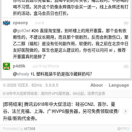
你可以去超市先看看，我喝牛奶的年头长，嘴比较叼，不好喝的
喝不习惯。另外这个奶像永辉偶尔会买一送一，线上永辉还有打
折的活动，盒马会员日也打折。
cpsony
Jun 8
34
@
gotOwt
#26 直接淘宝搜，别听楼上的用开塞露，那个会有依
赖性的，不建议长期用，而且那个很剧烈，反而会刺激伤口，聚
乙二醇（福松）是没有任何副作用、软便的，我之前在北京中日
友好医院做的，医生也是这么建议的，你也可以问问 ai ，推荐
开塞露真的是醉了
p4d9k
Jun 9 via iPhone
35
@
shoaly
1L 塑料瓶装牛奶是指冷藏鲜奶吗？
© 2026 V2EX · 82ms · 3.9.8.5
About
·
Language
618年中大促即将结束：国内外VPS服务器，99元起，续费代金券
[即将结束] 腾讯云618年中大促活动：硅谷CN2、首尔、曼
›
谷、法兰克福、上海、广州VPS服务器，另可免费领取续费/
升级/新购代金券。
Promoted by
id7368
PRO