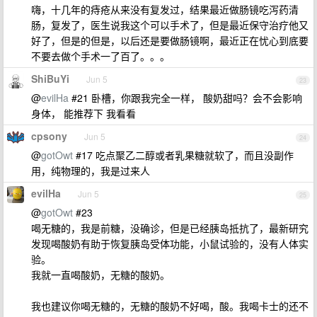
嗨，十几年的痔疮从来没有复发过，结果最近做肠镜吃泻药清
肠，复发了，医生说我这个可以手术了，但是最近保守治疗他又
好了，但是的但是，以后还是要做肠镜啊，最近正在忧心到底要
不要去做个手术一了百了。。。
ShiBuYi
Jun 5
23
@
evilHa
#21 卧槽，你跟我完全一样， 酸奶甜吗？会不会影响
身体， 能推荐下 我看看
cpsony
Jun 5
24
@
gotOwt
#17 吃点聚乙二醇或者乳果糖就软了，而且没副作
用，纯物理的，我是过来人
evilHa
Jun 5
25
@
gotOwt
#23
喝无糖的，我是前糖，没确诊，但是已经胰岛抵抗了，最新研究
发现喝酸奶有助于恢复胰岛受体功能，小鼠试验的，没有人体实
验。
我就一直喝酸奶，无糖的酸奶。
我也建议你喝无糖的，无糖的酸奶不好喝，酸。我喝卡士的还不