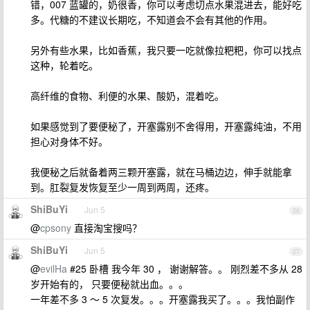
错，007 蓝罐的，奶很香，你可以考虑切点水果混进去，能好吃
多。代糖的不建议长期吃，不知道会不会有其他的作用。
另外有些水果，比如香蕉，我只要一吃就像拉粑粑，你可以找点
这种，轮着吃。
高纤维的食物、利便的水果、酸奶，混着吃。
如果感觉到了要便秘了，开塞露别不舍得用，开塞露纯油，不用
担心对身体不好。
我便秘之后就备着两三颗开塞露，就在马桶边边，伸手就能拿
到。肛裂复发恢复至少一周到两周，还疼。
ShiBuYi
Jun 5
26
@
cpsony
直接淘宝搜吗？
ShiBuYi
Jun 5
27
@
evilHa
#25 卧槽 我今年 30 ， 谢谢解答。。 刚烈差不多从 28
岁开始有的， 只要便秘就出血。。。
一年差不多 3 ～ 5 次复发。。。开塞露我买了。。。我怕副作