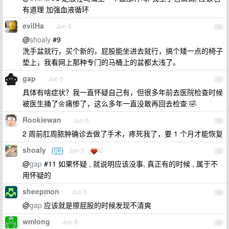
有道理 加强血液循环
evilHa
Jun 5
10
@
shoaly
#9
洗手盆就行，买个新的，屁股能坐进去就行，搞个矮一点的椅子
垫上，我看网上那种专门的马桶上的盆都太浅了。
gap
Jun 5
11
具体有啥症状？我一直怀疑自己有，但很多年前去医院检查时候
被医生捅了🌼痛惨了，这么多年一直没敢再回去检查 🤣
Rookiewan
Jun 5
12
2 周前肛周脓肿确诊去做了手术，疼死我了，要 1 个月才能恢复
shoaly
Jun 5
2
OP
13
@
gap
#11 如果怀疑 , 就说明应该没事, 真正有的时候 , 属于不
用怀疑的
sheepmon
Jun 5
14
@
gap
应该就是擦屁股的时候发现不清爽
wmlong
Jun 5
15