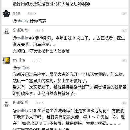
最好用的方法就是智能马桶大号之后冲啊冲
gap
Jun 5
16
@
shoaly
给你笔芯
ShiBuYi
Jun 5
17
@
evilHa
#3 我也刚烈，今年出过 3 次血了，，去医院看，医生
说没关系，用马应龙。。
真的怕，每次便秘都会大便很硬
evilHa
Jun 5
18
@
gotOwt
我都没用过马应龙，最早大夫给我开一个稀话大便的，什么糖，
然后一个塞里头的栓剂，加上坐浴就好了。
后来有一次又复发了，我就直接坐浴就好了。感觉轻微的就是坐
浴打破痉挛，让他自然恢复就好了。
ShiBuYi
Jun 5
19
@
evilHa
#18 坐浴是坐着洗澡吗？还是拿温水泡菊花？ 方便说
下老哥多大了吗， 我其实有记录大便，每 1 ～ 2 天拉一次，现
在。 如果出现 3 天+不拉屎，就是便秘，大便会很硬。。。。
我每周都会强制自己吃个火龙果。。