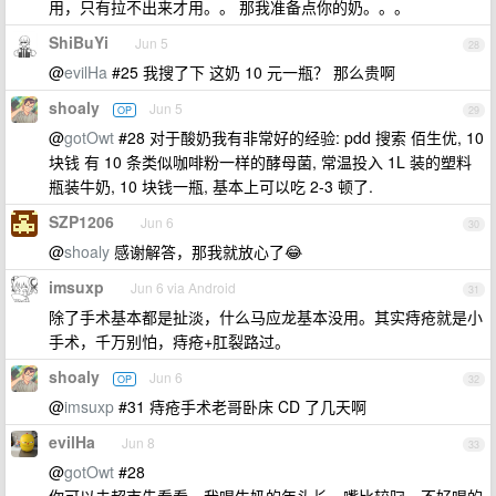
用，只有拉不出来才用。。 那我准备点你的奶。。。
ShiBuYi
Jun 5
28
@
evilHa
#25 我搜了下 这奶 10 元一瓶？ 那么贵啊
shoaly
Jun 5
OP
29
@
gotOwt
#28 对于酸奶我有非常好的经验: pdd 搜索 佰生优, 10
块钱 有 10 条类似咖啡粉一样的酵母菌, 常温投入 1L 装的塑料
瓶装牛奶, 10 块钱一瓶, 基本上可以吃 2-3 顿了.
SZP1206
Jun 6
30
@
shoaly
感谢解答，那我就放心了😂
imsuxp
Jun 6 via Android
31
除了手术基本都是扯淡，什么马应龙基本没用。其实痔疮就是小
手术，千万别怕，痔疮+肛裂路过。
shoaly
Jun 6
OP
32
@
imsuxp
#31 痔疮手术老哥卧床 CD 了几天啊
evilHa
Jun 8
33
@
gotOwt
#28