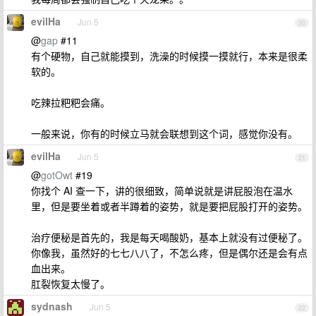
evilHa
Jun 5
20
@
gap
#11
有个硬物，自己就能摸到，洗澡的时候摸一摸就行，本来是很柔
软的。
吃辣拉粑粑会痛。
一般来说，你有的时候立马就会联想到这个词，感觉你没有。
evilHa
Jun 5
21
@
gotOwt
#19
你找个 AI 查一下，讲的很细致，简单说就是讲屁股泡在温水
里，但是要坐着或者半蹲着的姿势，就是要把屁股打开的姿势。
治疗便秘是首先的，我是每天喝酸奶，基本上就没有过便秘了。
你像我，虽然好的七七八八了，不怎么疼，但是偶尔还是会有点
血出来。
肛裂恢复太慢了。
sydnash
Jun 5
22