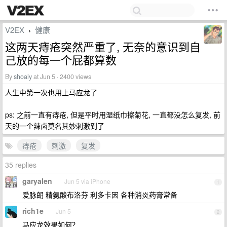
V2EX
健康
›
这两天痔疮突然严重了, 无奈的意识到自
己放的每一个屁都算数
By
shoaly
at Jun 5 · 2400 views
人生中第一次也用上马应龙了
ps: 之前一直有痔疮, 但是平时用湿纸巾擦菊花, 一直都没怎么复发, 前
天的一个辣卤莫名其妙刺激到了
痔疮
刺激
复发
35 replies
garyalen
Jun 5 via iPhone
1
爱脉朗 精氨酸布洛芬 利多卡因 各种消炎药膏常备
rich1e
Jun 5
2
马应龙效果如何？