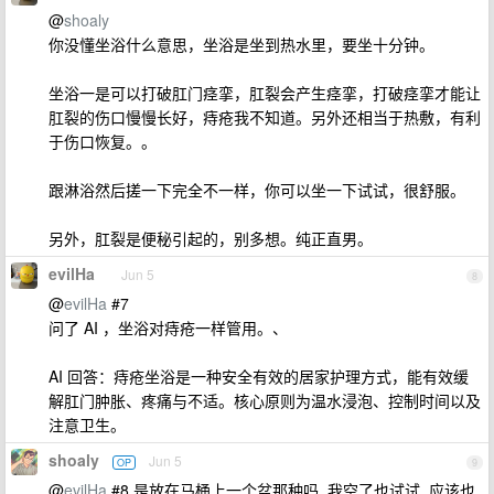
@
shoaly
你没懂坐浴什么意思，坐浴是坐到热水里，要坐十分钟。
坐浴一是可以打破肛门痉挛，肛裂会产生痉挛，打破痉挛才能让
肛裂的伤口慢慢长好，痔疮我不知道。另外还相当于热敷，有利
于伤口恢复。。
跟淋浴然后搓一下完全不一样，你可以坐一下试试，很舒服。
另外，肛裂是便秘引起的，别多想。纯正直男。
evilHa
Jun 5
8
@
evilHa
#7
问了 AI ，坐浴对痔疮一样管用。、
AI 回答：痔疮坐浴是一种安全有效的居家护理方式，能有效缓
解肛门肿胀、疼痛与不适。核心原则为温水浸泡、控制时间以及
注意卫生。
shoaly
Jun 5
OP
9
@
evilHa
#8 是放在马桶上一个盆那种吗, 我空了也试试, 应该也