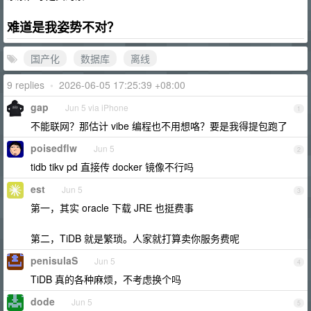
难道是我姿势不对？
国产化
数据库
离线
9 replies
•
2026-06-05 17:25:39 +08:00
gap
Jun 5 via iPhone
1
不能联网？那估计 vibe 编程也不用想咯？要是我得提包跑了
poisedflw
Jun 5
2
tidb tikv pd 直接传 docker 镜像不行吗
est
Jun 5
3
第一，其实 oracle 下载 JRE 也挺费事
第二，TiDB 就是繁琐。人家就打算卖你服务费呢
penisulaS
Jun 5
4
TiDB 真的各种麻烦，不考虑换个吗
dode
Jun 5
5