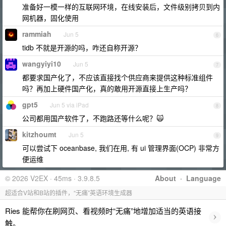
准备好一模一样的互联网环境，在线安装后，文件级别拷贝到内
网机器，固化使用
rammiah
Jun 5
6
tidb 不就是开源的吗，咋还自称开源？
wangyiyi10
Jun 5
7
都要求国产化了，不应该直接找个供应商来提供这种标准组件
吗？再加上硬件国产化，真的敢用开源直接上生产吗？
gpt5
Jun 5 via iPad
8
公司都用国产软件了，不跑路还等什么呢？🙀
kitzhoumt
Jun 5
9
可以尝试下 oceanbase, 我们在用, 有 ui 管理界面(OCP) 非常方
便运维
© 2026 V2EX · 45ms · 3.9.8.5
About
·
Language
超适合V站和B站的插件，“无痛”英语环境生成器
Ries 能帮你在刷网页、看视频时“无痛”地增加适当的英语接
›
触。