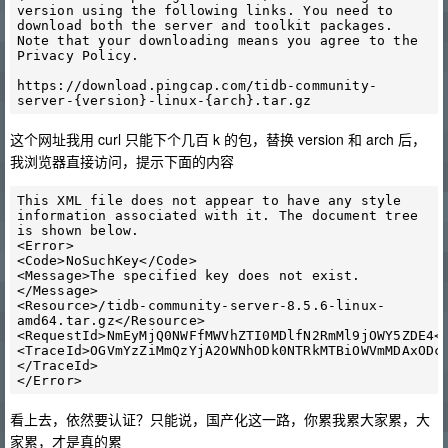
version using the following links. You need to 
download both the server and toolkit packages. 
Note that your downloading means you agree to the 
Privacy Policy.

https://download.pingcap.com/tidb-community-
这个网址我用 curl 只能下个几百 k 的包，替换 version 和 arch 后，
我浏览器直接访问，提示下面的内容
This XML file does not appear to have any style 
information associated with it. The document tree 
is shown below.

<Error>

<Code>NoSuchKey</Code>

<Message>The specified key does not exist.
</Message>

<Resource>/tidb-community-server-8.5.6-linux-
amd64.tar.gz</Resource>

<RequestId>NmEyMjQ0NWFfMWVhZTI0MDlfN2RmMl9jOWY5ZDE4</
<TraceId>OGVmYzZiMmQzYjA2OWNhODk0NTRkMTBiOWVmMDAxODc
</TraceId>

看上去，依然要认证？只能说，国产化这一路，你累我累大家累，大
家累，才是真的累