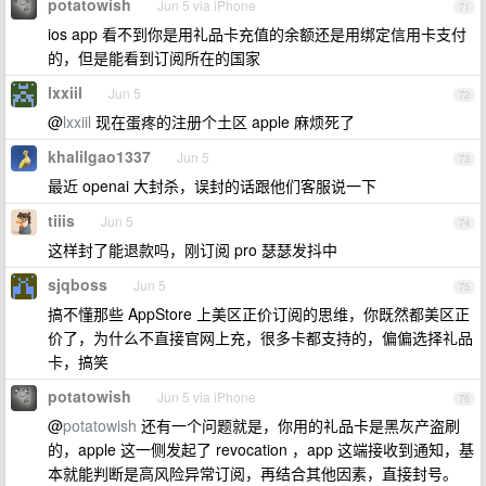
potatowish
Jun 5 via iPhone
71
ios app 看不到你是用礼品卡充值的余额还是用绑定信用卡支付
的，但是能看到订阅所在的国家
lxxiil
Jun 5
72
@
lxxiil
现在蛋疼的注册个土区 apple 麻烦死了
khalilgao1337
Jun 5
73
最近 openai 大封杀，误封的话跟他们客服说一下
tiiis
Jun 5
74
这样封了能退款吗，刚订阅 pro 瑟瑟发抖中
sjqboss
Jun 5
75
搞不懂那些 AppStore 上美区正价订阅的思维，你既然都美区正
价了，为什么不直接官网上充，很多卡都支持的，偏偏选择礼品
卡，搞笑
potatowish
Jun 5 via iPhone
76
@
potatowish
还有一个问题就是，你用的礼品卡是黑灰产盗刷
的，apple 这一侧发起了 revocation ，app 这端接收到通知，基
本就能判断是高风险异常订阅，再结合其他因素，直接封号。