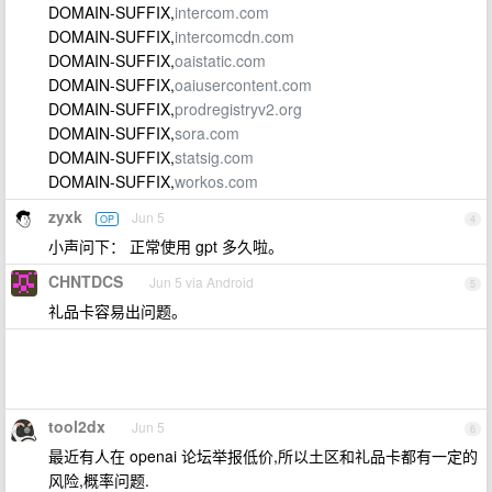
DOMAIN-SUFFIX,
intercom.com
DOMAIN-SUFFIX,
intercomcdn.com
DOMAIN-SUFFIX,
oaistatic.com
DOMAIN-SUFFIX,
oaiusercontent.com
DOMAIN-SUFFIX,
prodregistryv2.org
DOMAIN-SUFFIX,
sora.com
DOMAIN-SUFFIX,
statsig.com
DOMAIN-SUFFIX,
workos.com
zyxk
Jun 5
OP
4
小声问下： 正常使用 gpt 多久啦。
CHNTDCS
Jun 5 via Android
5
礼品卡容易出问题。
tool2dx
Jun 5
6
最近有人在 openai 论坛举报低价,所以土区和礼品卡都有一定的
风险,概率问题.