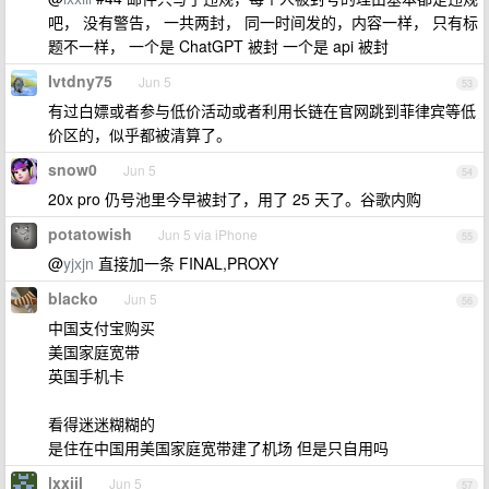
吧， 没有警告， 一共两封， 同一时间发的，内容一样， 只有标
题不一样， 一个是 ChatGPT 被封 一个是 api 被封
Ivtdny75
Jun 5
53
有过白嫖或者参与低价活动或者利用长链在官网跳到菲律宾等低
价区的，似乎都被清算了。
snow0
Jun 5
54
20x pro 仍号池里今早被封了，用了 25 天了。谷歌内购
potatowish
Jun 5 via iPhone
55
@
yjxjn
直接加一条 FINAL,PROXY
blacko
Jun 5
56
中国支付宝购买
美国家庭宽带
英国手机卡
看得迷迷糊糊的
是住在中国用美国家庭宽带建了机场 但是只自用吗
lxxiil
Jun 5
57