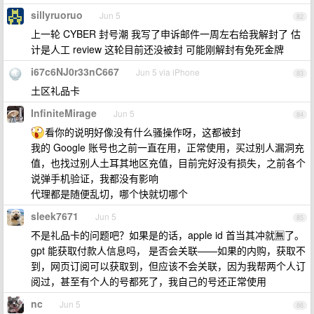
sillyruoruo
Jun 5
82
上一轮 CYBER 封号潮 我写了申诉邮件一周左右给我解封了 估
计是人工 review 这轮目前还没被封 可能刚解封有免死金牌
i67c6NJ0r33nC667
Jun 5 via iPhone
83
土区礼品卡
InfiniteMirage
Jun 5
84
看你的说明好像没有什么骚操作呀，这都被封
我的 Google 账号也之前一直在用，正常使用，买过别人漏洞充
值，也找过别人土耳其地区充值，目前完好没有损失，之前各个
说弹手机验证，我都没有影响
代理都是随便乱切，哪个快就切哪个
sleek7671
Jun 5
85
不是礼品卡的问题吧？如果是的话，apple id 首当其冲就🈚️了。
gpt 能获取付款人信息吗， 是否会关联——如果的内购，获取不
到，网页订阅可以获取到，但应该不会关联，因为我帮两个人订
阅过，甚至有个人的号都死了，我自己的号还正常使用
nc
Jun 5
86