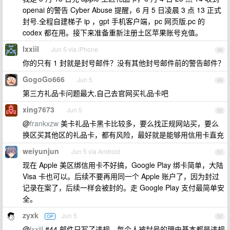
openai 的警告 Cyber Abuse 提醒，6 月 5 日凌晨 3 点 13 正式
封号.全程自建梯子 ip ，gpt 手机客户端，pc 网页版.pc 的
codex 都在用。接下来准备重新注册土区苹果账号充值。
lxxiil
Jun 5 via iPhone
48
你的只有 1 封就是封号邮件？没有其他封号邮件前的警告邮件？
GogoGo666
Jun 5
49
第三方礼品卡问题最大,自己去官网买礼品卡吧
xing7673
Jun 5
50
@
frankxzw
美卡礼品卡黑卡比较多，要么找正规网站买，要么
换区买其他区的礼品卡，都有风险，最好就是能够用信用卡直充
weiyunjun
Jun 5 via Android
51
现在 Apple 美区绑信用卡不好搞，Google Play 绑卡简单，大陆
Visa 卡也可以。后续不要再用同一个 Apple 账户了，因为封过
记录在案了，后续一样会被封的。走 Google Play 支付最简单安
全。
zyxk
Jun 5
OP
52
@
lxxiil
#44 邮件只写了违规，每个人被封号的理由基本都是违规