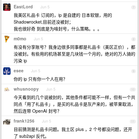
EastLord
Jun 5
7
我美区礼品卡 订阅的，ip 是自建的 日本软银，用的
Shadowrocket,目前还没被封；
我也很好奇 到底是为啥封号，什么策略。。。
m0mo
Jun 5
8
有没有分享账号？我身边很多同事都是礼品卡（美区正价），都
没被封。有些用的机场甚至是几块钱一个月的，绝对的万人骑的
污染 ip
esee
Jun 5
9
你的 ip 只有你一个人在用？
whusnoopy
Jun 5
10
今天看到的几个说被封的，其他条件都可能不一样，但有一个共
同点「用了礼品卡」，是买的礼品卡是灰产来的，被苹果取消，
然后连带 OpenAI 封号？
frank1256
Jun 5
11
目前猜测是礼品卡问题。我土区 plus ，2 个号都没问题，还开
了 sub2api 反代。