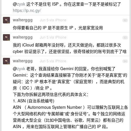
@
zyxk
这个不是住宅 ISP 。你在这里查一下是不是被标记了
https://ip.nc.gy/
walterggg
Jun 5 via iPhone
92
你得要看自己的 IP 是不是原生 IP ，光是家宽没用
walterggg
Jun 5 via iPhone
93
我的 iCloud 邮箱两年没封呀，还天天做逆向，都跳过很多次
cyber 验证提示了，还是很坚挺，很奇怪被封的账号到底干了啥
walterggg
Jun 5 via iPhone
94
@
zyxk
老哥，我直接给你 Gemini 的回复，你也别喊冤了
Gemini：这个查询结果直接解答了你刚才关于“是不是真家宽”的
疑问：这个 IP 根本不是“真家宽”（家庭宽带），而是典型的机
房（ IDC ）/商业 IP 。
下面为你拆解这两项信息代表的具体含义：
1. ASN (自治系统编号)
ASN （ Autonomous System Number ）可以理解为互联网上各
个大型网络机构的“专属邮编”或“身份证号”。每个独立的网络运
营商或大型企业（比如中国电信、谷歌、阿里云）都有自己的
ASN ，用来在国际互联网上管理和广播自己的 IP 段。