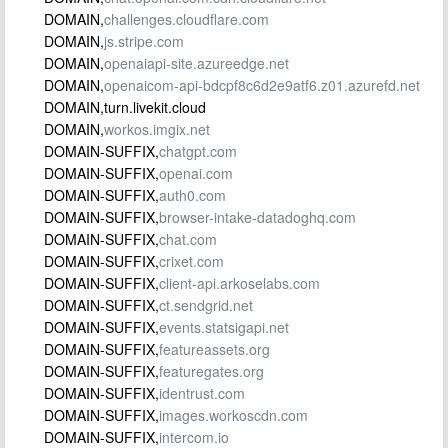
DOMAIN,
challenges.cloudflare.com
DOMAIN,
js.stripe.com
DOMAIN,
openaiapi-site.azureedge.net
DOMAIN,
openaicom-api-bdcpf8c6d2e9atf6.z01.azurefd.net
DOMAIN,turn.livekit.cloud
DOMAIN,
workos.imgix.net
DOMAIN-SUFFIX,
chatgpt.com
DOMAIN-SUFFIX,
openai.com
DOMAIN-SUFFIX,
auth0.com
DOMAIN-SUFFIX,
browser-intake-datadoghq.com
DOMAIN-SUFFIX,
chat.com
DOMAIN-SUFFIX,
crixet.com
DOMAIN-SUFFIX,
client-api.arkoselabs.com
DOMAIN-SUFFIX,
ct.sendgrid.net
DOMAIN-SUFFIX,
events.statsigapi.net
DOMAIN-SUFFIX,
featureassets.org
DOMAIN-SUFFIX,
featuregates.org
DOMAIN-SUFFIX,
identrust.com
DOMAIN-SUFFIX,
images.workoscdn.com
DOMAIN-SUFFIX,
intercom.io