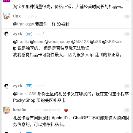
淘宝买那种销量很高，价格正常，店铺经营时间长的礼品卡。
tinx
Jun 5
19
@
frankxzw
我跟你一样 没被封
zyxk
Jun 5
OP
20
@
frantic
@
esee
@
whusnoopy
@
MX123
@
x86
@
KKKKale
ip 说是独享的， 但是是否独享我无法验证
我我感觉礼品卡可能性最大， 因为很多人 ip 乱飞的都正常。
zyxk
Jun 5
OP
21
@
frank1256
那你土区的礼品卡又在哪买的，我在支付宝小程序
PockytShop 买的美区礼品卡
kera0a
Jun 5 via iPhone
1
22
礼品卡要有问题是封 Apple ID ，ChatGPT 不可能知道内购的财
务信息的，可以排除礼品卡。