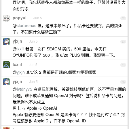
误封吧，我包括很多人都和你基本一样的路子，但暂时没看到大
面积封杀
popyui
Jun 5
62
@
stararenas
唉，这破事烦死了，礼品卡还要被封，真的烦死
了，不知道什么姿势正确了
yjxjn
Jun 5
63
@
lxxiil
我第一次在 SEAGM 买的，500 里拉，今天在
OYUNFOR 买了 500 ，我 6/20 PLUS 到期。我观察一下。
lxxiil
Jun 5
64
@
yjxjn
其实这 2 家都是正规的,哪家方便买哪家
yjxjn
Jun 5
65
@
Ivtdny75
白嫖我能理解，关键跳转到低价区，这不苹果方面的
问题，难不成苹果通知 OpenAI 封号吗？包括说礼品卡的问题，
我觉得也不太成立
黑卡 -> Apple -> OpenAI
Apple 有必要通知 OpenAI 是黑卡吗？？？钱不是付过了么？封
号应该是封 AppleID ，而不是 OpenAI ID