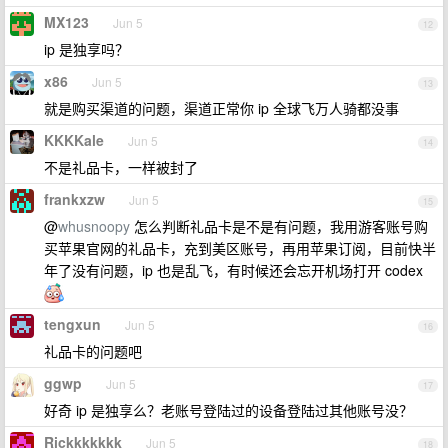
MX123
Jun 5
12
ip 是独享吗？
x86
Jun 5
13
就是购买渠道的问题，渠道正常你 ip 全球飞万人骑都没事
KKKKale
Jun 5
14
不是礼品卡，一样被封了
frankxzw
Jun 5
15
@
whusnoopy
怎么判断礼品卡是不是有问题，我用游客账号购
买苹果官网的礼品卡，充到美区账号，再用苹果订阅，目前快半
年了没有问题，ip 也是乱飞，有时候还会忘开机场打开 codex
tengxun
Jun 5
16
礼品卡的问题吧
ggwp
Jun 5
17
好奇 ip 是独享么？老账号登陆过的设备登陆过其他账号没？
Rickkkkkkk
Jun 5
18