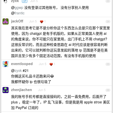
zyxk
Jun 5
OP
23
@
ggwp
没有登录过其他账号， 没有分享别人使用
@
frantic
jackOff
Jun 5
1
24
其实我在思考它是不是分析你这个东西怎么总是只在那个家宽里
使用，因为 chatgpt 是有手机版的，如果从正常美国人使用 ai
的角度来说，你不可能只在家里用，出门手机上不用 chatgpt?
这很反常识的，而且这种检查思路在 ai 时代应该是很容易判断
出来的，它可以就判断你这玩意发起的落地 ip 范围是不是在美
国并且至少有多个固定活动范围，有没有手机版的使用
eventlooped
Jun 5
1
25
@
zyxk
#21
你搁这买礼品卡还跑来问😂
我都怀疑你 ip 也很垃圾了
zhenjiachen
Jun 5
26
我的账号手机号都是直接接码的，之前一直免费用，后面开了
plus ，稳定一年了，IP 乱飞没事，但是我是用 apple stroe 美区
加 PayPal 订阅的