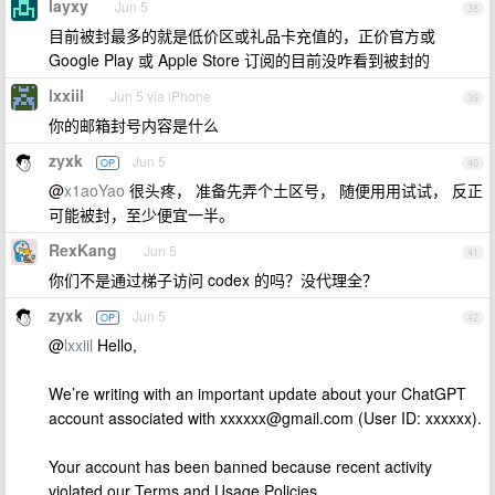
layxy
Jun 5
38
目前被封最多的就是低价区或礼品卡充值的，正价官方或
Google Play 或 Apple Store 订阅的目前没咋看到被封的
lxxiil
Jun 5 via iPhone
39
你的邮箱封号内容是什么
zyxk
Jun 5
OP
40
@
x1aoYao
很头疼， 准备先弄个土区号， 随便用用试试， 反正
可能被封，至少便宜一半。
RexKang
Jun 5
41
你们不是通过梯子访问 codex 的吗？没代理全？
zyxk
Jun 5
OP
42
@
lxxiil
Hello,
We’re writing with an important update about your ChatGPT
account associated with
xxxxxx@gmail.com
(User ID: xxxxxx).
Your account has been banned because recent activity
violated our Terms and Usage Policies.