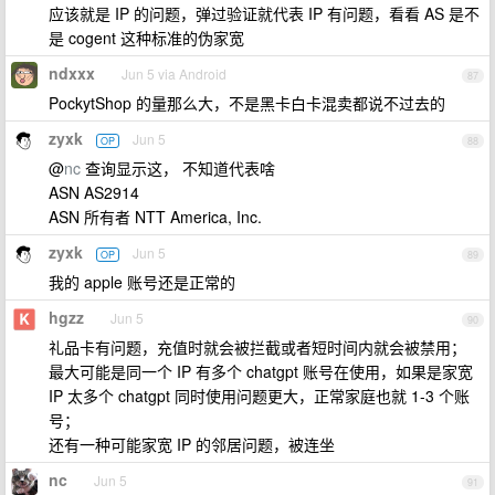
应该就是 IP 的问题，弹过验证就代表 IP 有问题，看看 AS 是不
是 cogent 这种标准的伪家宽
ndxxx
Jun 5 via Android
87
PockytShop 的量那么大，不是黑卡白卡混卖都说不过去的
zyxk
Jun 5
OP
88
@
nc
查询显示这， 不知道代表啥
ASN AS2914
ASN 所有者 NTT America, Inc.
zyxk
Jun 5
OP
89
我的 apple 账号还是正常的
hgzz
Jun 5
90
礼品卡有问题，充值时就会被拦截或者短时间内就会被禁用；
最大可能是同一个 IP 有多个 chatgpt 账号在使用，如果是家宽
IP 太多个 chatgpt 同时使用问题更大，正常家庭也就 1-3 个账
号；
还有一种可能家宽 IP 的邻居问题，被连坐
nc
Jun 5
91