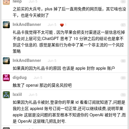
lwep
Jun 5
66
之前买的大兵号，plus 掉了后一直用免费的网页版，其它啥也没
干，也是今天被封了
InkAndBanner
Jun 5
1
67
礼品卡我觉得不太可能 , 因为苹果会把支付渠道这一层信息吃掉
不会对上层可见;ChatGPT 思考了 10 分钟之后的结论也是拿不
到这个信息的. 感觉是某些行为命中了某一个非主流的一个风控
策略
InkAndBanner
Jun 5
68
如果真的因为礼品卡的原因 也该是 apple 封你 apple 账户
digdug
Jun 5
69
触发了 openai 那边的莫名风控吧
lxxiil
Jun 5
70
如果因为礼品卡被封,登录你的苹果 id 看看订阅就知道了,问题是
我的土区 appleid 账号订阅一切正常,还可以继续续费,说明苹果
apple 这层是没问题的甚至根本不知道你的 OpenAI 被封号了,而
是 OpenAI 这层瞎几把乱封号.