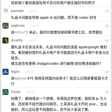
目前很少看到直接信用卡支付的用户被无端封号的例子
paouke
Jun 5
77
礼品卡问题会导致 apple id 出问题，而不是 codex 封号
sjqboss
Jun 5
78
@
Ivtdny75
未必，我的印度嫖完继续算号嫖土区，依然健在
dcatfly
Jun 5
79
跟礼品卡应该没关系，礼品卡的问题应该是 apple/google 做封
禁。看到被封禁的礼品卡用户多可能是因为礼品卡用户本身占比
就多。
楼主是否有使用 chatgpt/codex 进行破限/逆向等违规操作？
leglo
Jun 5
80
@
sjqboss
#75 官网支持国内信用卡？我怎么记得是要美国卡才
行
Cruzz
Jun 5
81
别猜了，跟骑墙派一个道理，非得找边界在哪，我机场 ip 万人
骑，还经常不挂代理访问网页，土耳其礼品卡开的 plus 。也没
被封，所以这玩意不纯靠脸么，封不封人家说了算。