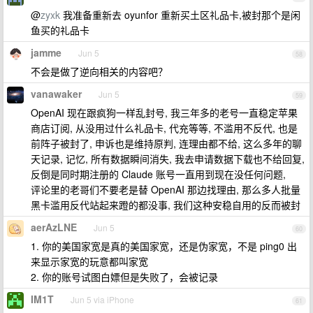
@
zyxk
我准备重新去 oyunfor 重新买土区礼品卡,被封那个是闲
鱼买的礼品卡
jamme
Jun 5
58
不会是做了逆向相关的内容吧？
vanawaker
Jun 5
59
OpenAI 现在跟疯狗一样乱封号, 我三年多的老号一直稳定苹果
商店订阅, 从没用过什么礼品卡, 代充等等, 不滥用不反代, 也是
前阵子被封了, 申诉也是维持原判, 连理由都不给, 这么多年的聊
天记录, 记忆, 所有数据瞬间消失, 我去申请数据下载也不给回复,
反倒是同时期注册的 Claude 账号一直用到现在没任何问题,
评论里的老哥们不要老是替 OpenAI 那边找理由, 那么多人批量
黑卡滥用反代站起来蹬的都没事, 我们这种安稳自用的反而被封
aerAzLNE
Jun 5
60
1. 你的美国家宽是真的美国家宽，还是伪家宽，不是 ping0 出
来显示家宽的玩意都叫家宽
2. 你的账号试图白嫖但是失败了，会被记录
IM1T
Jun 5 via iPhone
61