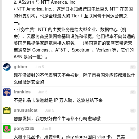
2. AS2914 与 NTT America, Inc.
• NTT America, Inc.：这是日本顶级跨国电信巨头 NTT 在美国
的分支机构，也是全球最大的 Tier 1 互联网骨干网运营商之
一。
• 业务性质：NTT 的主要业务是给大型企业、数据中心（机
房）、云服务商提供网络基础设施和带宽。他们根本不向普通的
美国居民提供家庭宽带接入服务。 （美国真正的家庭宽带运营
商通常是 Comcast 、AT&T 、Spectrum 、Verizon 等，它们的
ASN 是另一批）。
gibber
Jun 5
95
现在没被封的不代表明天不会被封，除了肉身国外应该都难说什
么经验是安全的
frankies
Jun 5
96
不是礼品卡渠道就是 IP 万人骑，这波总结下来
unusualcat
Jun 5
97
瑟瑟发抖，我想好好做个牛马都不行吗嗷嗷嗷
pony2335
Jun 5
98
大概率礼品卡，用安卓吧，play store+国内 visa 卡。 完美