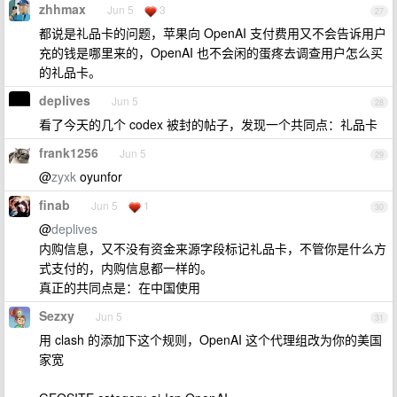
zhhmax
Jun 5
3
27
都说是礼品卡的问题，苹果向 OpenAI 支付费用又不会告诉用户
充的钱是哪里来的，OpenAI 也不会闲的蛋疼去调查用户怎么买
的礼品卡。
deplives
Jun 5
28
看了今天的几个 codex 被封的帖子，发现一个共同点：礼品卡
frank1256
Jun 5
29
@
zyxk
oyunfor
finab
Jun 5
1
30
@
deplives
内购信息，又不没有资金来源字段标记礼品卡，不管你是什么方
式支付的，内购信息都一样的。
真正的共同点是：在中国使用
Sezxy
Jun 5
31
用 clash 的添加下这个规则，OpenAI 这个代理组改为你的美国
家宽