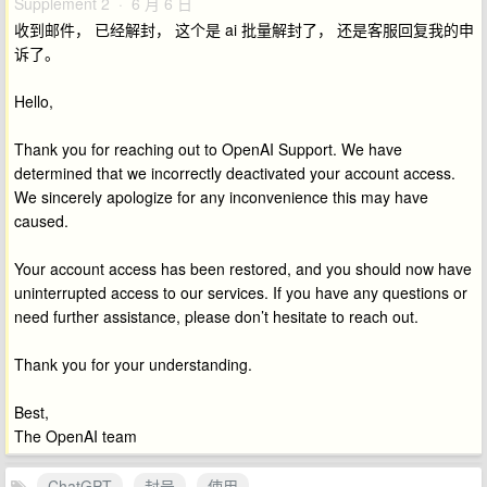
Supplement 2 · 6 月 6 日
收到邮件， 已经解封， 这个是 ai 批量解封了， 还是客服回复我的申
诉了。
Hello,
Thank you for reaching out to OpenAI Support. We have
determined that we incorrectly deactivated your account access.
We sincerely apologize for any inconvenience this may have
caused.
Your account access has been restored, and you should now have
uninterrupted access to our services. If you have any questions or
need further assistance, please don’t hesitate to reach out.
Thank you for your understanding.
Best,
The OpenAI team
ChatGPT
封号
使用