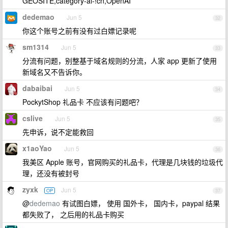
GEOSITE,category-ai-!cn,OpenAI
dedemao
Jun 5
32
你这个账号之前有没有过白嫖记录呢
sm1314
Jun 5
33
分流有问题，别整基于域名规则的分流，人家 app 更新了使用
新域名又不告诉你。
dabaibai
Jun 5
34
PockytShop 礼品卡 不应该有问题吧？
cslive
Jun 5
35
先申诉，说不定能救回
x1aoYao
Jun 5
36
我美区 Apple 账号，官网购买的礼品卡，代理是几块钱的垃圾代
理，还没有被封号
zyxk
Jun 5
OP
37
@
dedemao
有试图白嫖， 使用 国外卡， 国内卡，paypal 结果
都失败了， 之后用的礼品卡购买