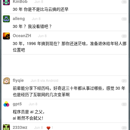
KinBob
Jun 8
18
30 年 你是不是比马云搞的还早
alleng
Jun 8
19
30 年 ？我没看错吧 ？
OceanZH
Jun 8
20
30 年，1996 年搞到现在？那你还迷茫啥，准备退休给年轻人挪
位置吧
flyqie
Jun 8 via Android
21
前辈能分享下经历吗，好奇这三十年都从事过哪些，感觉 30 年
也是经历了互联网的几次变革啊
gpt5
Jun 8
22
程序员是 ai 之父，
ai 断然不会弑父！
2333wz
Jun 8
1
23