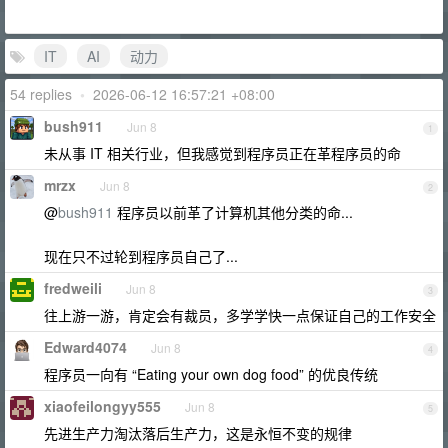
IT
AI
动力
54 replies
•
2026-06-12 16:57:21 +08:00
bush911
Jun 8
1
未从事 IT 相关行业，但我感觉到程序员正在革程序员的命
mrzx
Jun 8
2
@
bush911
程序员以前革了计算机其他分类的命...
现在只不过轮到程序员自己了...
fredweili
Jun 8
3
往上游一游，肯定会有裁员，多学学快一点保证自己的工作安全
Edward4074
Jun 8
4
程序员一向有 “Eating your own dog food” 的优良传统
xiaofeilongyy555
Jun 8
5
先进生产力淘汰落后生产力，这是永恒不变的规律