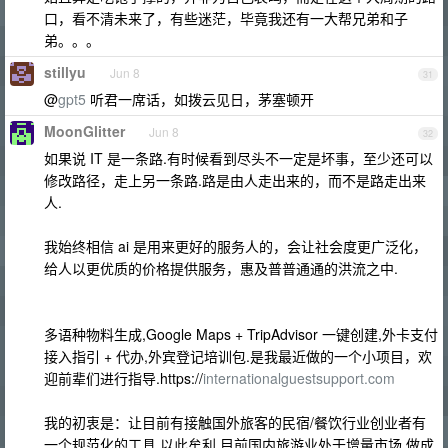
口，看不清未来了，有些迷茫，毕竟我还有一大帮兄弟和子
弟。。。
stillyu
Jun 8
31
@
gpt5
听君一席话，如拨云见日，茅塞顿开
MoonGlitter
Jun 8
32
如果说 IT 是一条路.有时候看到尽头不一定是坏事，至少还可以
修改路径，走上另一条路.路是由人走出来的，而不是路走出来
人.
我始终相信 ai 是用来更好的服务人的，会让社会度更广泛化，
给人以更优质的价格提供服务，惠及普普通通的洪流之中.
多语种物料生成,Google Maps + TripAdvisor 一键创建,外卡支付
接入指引 + 代办,外宾登记培训包.是我最近做的一个小项目，欢
迎前辈们进行指导.https://
internationalguestsupport.com
我的初衷是：让目前有接触国外旅客的民宿/餐饮行业创业者有
一个规范化的工具.以此牟利.目前国内旅游业处于增量市场.做成