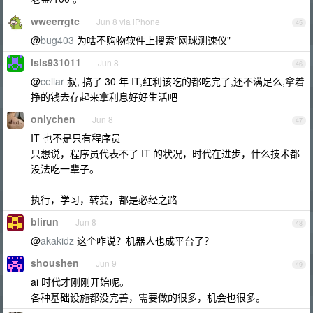
wweerrgtc
Jun 8 via iPhone
45
@
bug403
为啥不购物软件上搜索"网球测速仪"
lsls931011
Jun 8
46
@
cellar
叔, 搞了 30 年 IT,红利该吃的都吃完了,还不满足么,拿着
挣的钱去存起来拿利息好好生活吧
onlychen
Jun 8
47
IT 也不是只有程序员
只想说，程序员代表不了 IT 的状况，时代在进步，什么技术都
没法吃一辈子。
执行，学习，转变，都是必经之路
blirun
Jun 8
48
@
akakidz
这个咋说？机器人也成平台了？
shoushen
Jun 9
49
ai 时代才刚刚开始呢。
各种基础设施都没完善，需要做的很多，机会也很多。