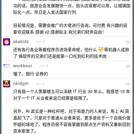
功的话，旅游业会发展跟快一点，街头店家都可以用，让城镇国
际化一点，早日走入发达国家行列.
目前情况是，需要会推广的大佬进行咨询，可付费.有兴趣的前
辈欢迎联系.感谢 v2.感谢贴主.祝兄弟们财务自由！
akakidz
Jun 8
33
还有各行各业等着程序员进场革命呢，怕什么
等机器人成熟
了 搞软件的兄弟们还是能第一口吃到红利的技术岗
workbest
Jun 8
34
懂了，银行 证券的
nkidgm
Jun 8
35
只有我一个人羡慕楼主可以深耕 IT 行业 30 年么，我感觉 15 年
对于一个 IT 从业者来说已经算是极限了。
另外，AI 其实是一种杠杆吧，对于有能力的人来说，用上 AI 简
直起飞了，只是对于普通从业者来说，更多是处于一个自我价值
怀疑的境地了，程序员很不容易掌握到那点生产资料又重新回到
资本那里了。