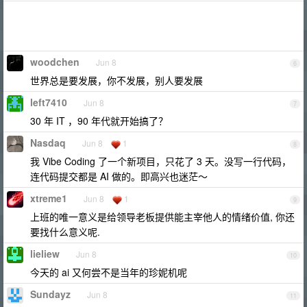
woodchen
Jun 8
6
世界总是要发展，你不发展，别人要发展
left7410
Jun 8
7
30 年 IT ，90 年代就开始搞了？
Nasdaq
Jun 8
1
8
我 Vibe Coding 了一个新项目，只花了 3 天。没写一行代码，
连代码提交都是 AI 做的。即高兴也迷茫～
xtreme1
Jun 8
1
9
上班的唯一意义是给领导老板提供能主宰他人的情绪价值, 你还
要找什么意义呢.
lieliew
Jun 8
10
今天的 ai 又何尝不是当年的珍妮机呢
Sundayz
Jun 8
11