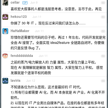
cellar
Jun 9
OP
50
喜欢宏大叙事的人都是浅层思考者，没意思，言尽于此，再见
hekou123
Jun 11
51
你搞了 30 年 IT ，现在反过来问我们该怎么办……
HaHaMaker
Jun 11
52
珍惜你还需要写代码的日子吧，再过 1 年左右，代码开发就是完
全由 AI 接管了。全面实现 idea2feature 全链路自闭环。你要做
的只是反馈 Bug 了。
fenddddddda
Jun 11
53
之前的蒸汽/电力解放人的 力量 属性，大家在力量上平权。
现在 AI 我理解就是解放 智力 属性，大家在智力上平权。 感觉
发展就是个逐渐平权的趋势
laviris
Jun 12
54
不知道各位为什么悲观，这才是最好的 IT 时代。
1) 所有行业都需要 AI 化，而 AI 本身就是 AI 产业，AI 化离不开
软件。
2) 以现在的 IT 产业类比自媒体产品，在座的各位都是有多年经