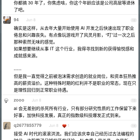
你都搞 30 年了，你焦虑啥，你这个年龄应该是公司高层等退休
了吧。
94
Jun 8
12
确实是这样，从去年大量开始使用 AI 开发之后快速出现了职业
倦怠和兴趣丧失。有点像玩游戏开了风灵月影，“叮”过一次之后
那种索然无味的感觉。
如果想要继续从事 IT 这个行业，我得寻找到新的获得愉悦感和
成就感来源。
-----
但是我一直觉得之前被泡沫需求创造的就业岗位，和资本狂热推
高的薪资溢价。这种特殊时期的红利并不是职业的常态，现在只
是理性回归到正常职业待遇。
zooo
Jun 8
13
ai 会无差别的杀死所有行业，只有部分研究性质的工作保留下来
好事，加快科技发展，真正的指数级科技爆发正式到来。
q2677855779
Jun 8
1
14
接受 AI 时代的滚滚洪流。我们应该庆幸自己经历过古法编程的