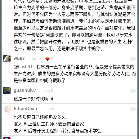
时代，也积累了足够的开发经验。AI 本质上是工具，也是新一
轮生产力变革的一部分。身处变革期，感到迷茫、焦虑其实很正
常。但时代不会因为个人意志而停下脚步。与其纠结浪潮是否合
理，不如思考如何借助浪潮前进。我们未必能决定水往哪里流，
但至少可以决定是否把船开到水流最急的地方。面对变化，我很
喜欢的一句话是“河流改道了，你可以抱怨河流，也可以研究水
往哪流，然后把船开过去。”，用好 AI 也是很重要的人生“杠杆”
之一，即最后怎么用，还是取决于现实中的你。
wu67
Jun 8
11
15
@
bush911
程序员一直在革各行各业的命, 但是效率提高带来的
生产力进步, 催生的更多劳动果实却没有大量分配给劳动人民, 而
是被资本家和中间商截取了
guanhui07
Jun 8
16
这是一个好时代啊,ai
EthanOean
Jun 8
17
也不知道自己还能热爱多久：
友人 A-上位机工程师->去云南当管家
友人 B-后端开发工程师->转行当牙齿技术学徒