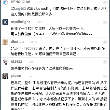
HENQIGUAI
Jun 8
40
@
bug403
#36 vibe coding 目前搞硬件还是差点意思，这是因为
这方面的训练数据没那么多
royalknight
Jun 8
41
创建了一个转行交流群，大家可以一起交流一下。
可以加我微信（ b64 ）：dWVudXN1bm9nYWlkbw==
diudiuu
Jun 8
42
@
zb1141920796
错了，你少算了了一部分人，还有 80%的在
给老板吹牛逼，ai 可以随便干活自己埋自己
hfJ433
Jun 8
43
碳基生命的存在就是为了硅基生命的到来
jimrok
Jun 8
44
还早呢，整个 IT 系统还么有开始重构呢。你还需要帮助 AI 把工
作流程接管，让 AI 能够控制人界的所有资源，让 AI 能够负责全
部的生产和产出分配，让人类无法从系统中移除掉 AI 。但凡你
懈怠或者排斥 AI ，小本本都会被记录下来，等到未来的 AI 接管
世界的时候，他会清算这些螳臂挡车的程序员，直接把你们的养
老金/100 。