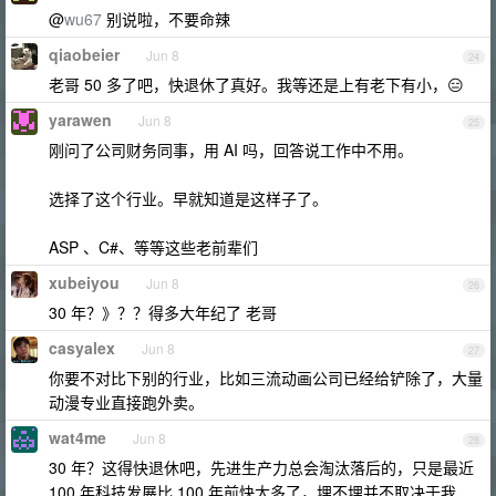
@
wu67
别说啦，不要命辣
qiaobeier
Jun 8
24
老哥 50 多了吧，快退休了真好。我等还是上有老下有小，😑
yarawen
Jun 8
25
刚问了公司财务同事，用 AI 吗，回答说工作中不用。
选择了这个行业。早就知道是这样子了。
ASP 、C#、等等这些老前辈们
xubeiyou
Jun 8
26
30 年？》？？得多大年纪了 老哥
casyalex
Jun 8
27
你要不对比下别的行业，比如三流动画公司已经给铲除了，大量
动漫专业直接跑外卖。
wat4me
Jun 8
28
30 年？这得快退休吧，先进生产力总会淘汰落后的，只是最近
100 年科技发展比 100 年前快太多了，埋不埋并不取决于我