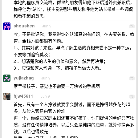
本地的程序员交流群，群里的朋友得知他下班后送外卖兼职后，
称呼他为“站长”，楼主觉得那些朋友称呼他为站长带着一些调侃
和看不起的意思。
shoushen
Jun 9
74
唉，不是批评你，我觉得你的认知真的有问题，在夫妻关系、教
育、金钱方面都很有问题。
1 、其实对孩子来说，早点了解生活的真相未尝不是一种幸运，
不要等到追悔莫及；
2 、想清楚你的人生的价值和意义，然后再决策；
3 、应该和家人沟通一下，把孩子当做大人看。
yujiazhag
Jun 9
75
家里带孩子，感觉也不需要一万块钱的手机啊
hjw45611
Jun 9
76
首先，只有一个人挣钱就要学会攒钱，而不是挣得越多花的越
多，从俭入奢易由奢入俭难
再一个，你媳妇家庭主妇还带不好孩子，你们提供的单纯只有物
质，没有任何精神培养，以后只会是纯纯的魔童，就算你挣再多
钱，以后也得败光