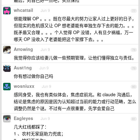
最后，对自己好一点吧，买点保险
whcattail
Jun 9
77
很能理解 OP 。。。既在尽最大的努力让家人过上更好的日子，
但现实的危机感又让 OP 想老婆能有单独生存下去的能力。。。
既矛盾又合理 。。。个人觉得 OP 没错，人有旦夕祸福，万一
哪天 OP 没收入了老婆能把这个家撑下去。。。
Arrowing
Jun 9
78
我觉得你应该给妻儿做一些预期管理，让他们懂得独立与责任。
Aust1ng
Jun 9
79
你有想过做你自己吗
wosniuxx
Jun 9
80
感同身受，我也有类似体会，焦虑症前兆。和 claude 沟通后，
结论是焦虑的原因是因为认知超过当前的能力或行动范畴，怎么
调整仍然是个谜。不过有一点很重要，先学会爱自己
Eagleyes
Jun 9
81
几大红线都踩了：
1 、农村无家庭助力兜底；