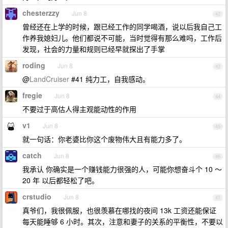
chesterzzy
Jun 8
42
曾经还在上学的时候，跟已经工作的同学喝酒，说以后我自己工
作养我媳妇儿。他们都说不可能，当时觉得有那么难吗，工作后
发现，社会的力量和规则已经早就探出了手掌
roding
Jun 8
43
@
LandCruiser
#41 纯力工，自我感动。
fregie
Jun 8
44
不要过于高估人得主观能动性的作用
v1
Jun 8
45
就一句话：你老婆比你这个废物伟大且有能力多了。
catch
Jun 8
46
我承认 你确实是一个赚钱能力很强的人，可能你想奋斗个 10 ～
20 年 以后都轻松了吧。
crstudio
Jun 8
47
真爷们，我很佩服，也很羡慕在哪找的夜间 13k 工资还能保证
每天能睡够 6 小时。其次，注意和妻子的关系的平衡性，不要以