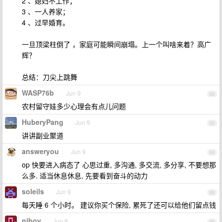
2 、媳妇不工作；
3 、一人养家；
4 、过早婚育。
一旦顶梁柱倒了 ，家庭可能瞬间崩塌。上一个叫啥来着？高广
辉？
总结：刀尖上跳舞
WASP76b
Jun 9
82
农村留守娃多少心理会有点儿问题
HuberyPang
Jun 9
83
讲讲副业聚道
answeryou
Jun 9
84
op 快要进入病态了 心思过重, 多沟通, 多交流, 多分享, 不要想那
么多. 适当休息休息, 先要看到奋斗的动力
soleils
Jun 9
85
每天睡 6 个小时。 建议你买个保险, 累死了还可以给他们留点钱
niboy
Jun 9
86