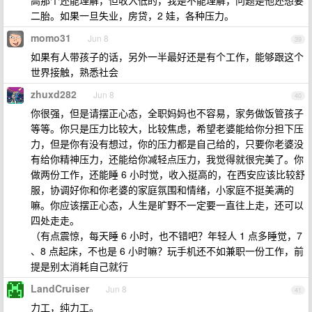
高那个还能理解，但收入低的，我是不能理解，问题是他还想要
二胎。如果一旦失业，房贷，2 娃，各种压力。
momo31
Jun 8
39
如果有人带孩子的话，另外一半最好还是有个工作，能够跟这个
世界接触，熟悉社会
zhuxd282
Jun 8
40
你很强，但是请摆正心态，全职妈妈也不容易，家务做饭管孩子
等等。你只是压力比较大，比较焦虑，希望老婆能给你分担下压
力，但是你有没有想过，你的压力都是自己给的，只要你老婆没
有给你精神压力，还能给你减轻点压力，我觉得就很完美了。你
做两份工作，还能睡 6 小时觉，收入挺高的，在西安应该比较舒
服，协调好你和你老婆的家庭氛围和情绪，小家庭不挺美满的
嘛。你应该摆正心态，人生是旷野不一定要一直往上走，还可以
四处走走。
（有点震惊，每天睡 6 小时，也不错吧？年轻人 1 点多睡觉，7
、8 点起床，不也是 6 小时嘛？玩手机还不如兼职一份工作，前
提是别太消耗自己就行
LandCruiser
Jun 8
41
力工，纯力工。