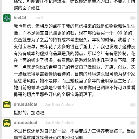
结论：可能会在不记得爆发，建议你还是量入为出，不要为了所
谓的面子硬扛
hs444
Jun 9
89
我也焦虑，但相反的点在于我的焦虑换来的就是低物欲和独生生
活，而不是透支自己赚更多的钱，现在哪怕要买一个 100 多的
东西就要为了之后的持有成本考虑很久。年初的时候，我看了下
支付宝账单，去年花了太多的钱在手游上了，我也发现了这种没
有持有成本的虚拟商品算是我的弱点，所以今年有有意控制，花
在上面的钱少了很多，有意思的是游戏体验也几乎没有下降。还
有一点就是你说的希望自己的老婆自己做副业、开店、创业，这
一点我觉得是需要谨慎看待的，目前的环境这么很可能为整个家
庭徒增风险，她不是你，而且她也当了多年的全职家庭主妇了，
她目前的做法也算是少做少错了，如果你自己调理不好可以看看
勇哥的切片里那些开店的全职宝妈调理下。
unusualcat
Jun 9 via Android
90
挺好的，加油吧
unusualcat
Jun 9 via Android
91
不过建议还是对自己好一些，不要变成力工供养老婆孩子。当然
你觉得这样就是最开心的那也没问题