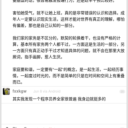
要崩盘的话，很容易触发极端行为，还是趁早干预比较好。
害怕她受气，就不让她上班，真的是非常错误的认识和选择。成
年人一定要认识现实生活，这样才能对世界有真正的理解，哪怕
有偏差，那也是自己认知的一部分。
我们家的家务是不区分的，默契的轮换着干，也没有严格的计
算，基本所有家务两个人都干过，一方面这是生活的一部分，另
一方面只有真正动手干过才知道具体的问题，就不会在那里大放
厥词，指手画脚，惹人生厌。
家庭要和谐，一定要有“一起”的概念，是一起生活，一起经历事
情，一起度过时光的，而不是简单的只是在时间和空间上有重叠
而已。
fxxkgw
Jun 8 via Android
20
其实我发现一个程序员养全家很普遍 我身边就挺多的