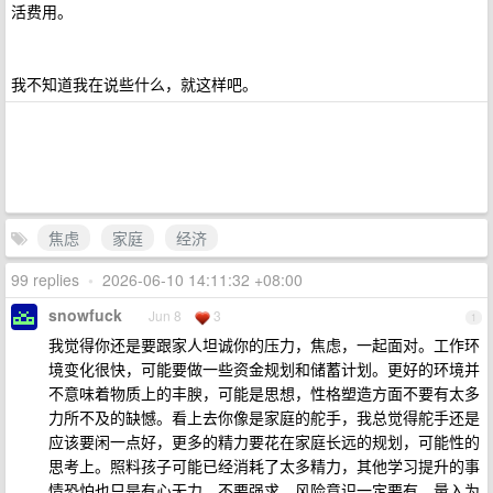
活费用。
我不知道我在说些什么，就这样吧。
焦虑
家庭
经济
99 replies
•
2026-06-10 14:11:32 +08:00
snowfuck
Jun 8
3
1
我觉得你还是要跟家人坦诚你的压力，焦虑，一起面对。工作环
境变化很快，可能要做一些资金规划和储蓄计划。更好的环境并
不意味着物质上的丰腴，可能是思想，性格塑造方面不要有太多
力所不及的缺憾。看上去你像是家庭的舵手，我总觉得舵手还是
应该要闲一点好，更多的精力要花在家庭长远的规划，可能性的
思考上。照料孩子可能已经消耗了太多精力，其他学习提升的事
情恐怕也只是有心无力，不要强求。风险意识一定要有，量入为