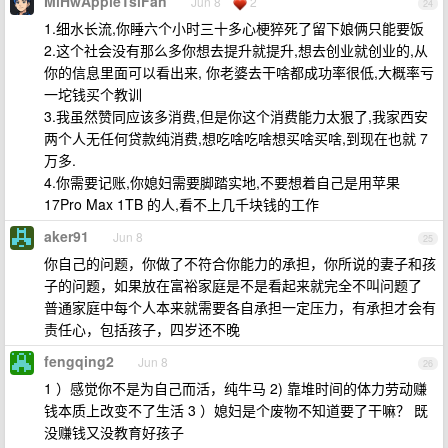
MiHwAppleTslFan
Jun 8
2
24
1.细水长流,你睡六个小时三十多心梗猝死了留下娘俩只能要饭
2.这个社会没有那么多你想去提升就提升,想去创业就创业的,从
你的信息里面可以看出来, 你老婆去干啥都成功率很低,大概率亏
一坨钱买个教训
3.我虽然赞同应该多消费,但是你这个消费能力太狠了,我家西安
两个人无任何贷款纯消费,想吃啥吃啥想买啥买啥,到现在也就 7
万多.
4.你需要记账,你媳妇需要脚踏实地,不要想着自己是用苹果
17Pro Max 1TB 的人,看不上几千块钱的工作
aker91
Jun 8
25
你自己的问题，你做了不符合你能力的承担，你所说的妻子和孩
子的问题，如果放在富裕家庭是不是看起来就完全不叫问题了
普通家庭中每个人本来就需要各自承担一定压力，有承担才会有
责任心，包括孩子，四岁还不晚
fengqing2
Jun 8
26
1 ）感觉你不是为自己而活，纯牛马 2) 靠堆时间的体力劳动赚
钱本质上改变不了生活 3 ）媳妇是个废物不知道要了干嘛？ 既
没赚钱又没教育好孩子