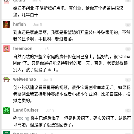
58
媳妇不创业 不瞎折腾好点吧，真创业，给你开个奶茶烘焙汉
堡，几年白干
hefish
Jun 8
59
到底还是家底厚啊，我家是指望媳妇开童装店补贴家用的，不然
我的显卡啊，手机啊，都没着落。
freemoon
Jun 8
60
自然而然的把整个家庭的责任但在自己身上，挺好的，很“China
Man”了。只是你最好能坚持到老的那一天，否则，老婆就得跟
别人，孩子就没了 dad 。
weiwenhao
Jun 8
61
创业的话建议看看勇哥的视频，很多宝妈创业血本无归。如果我
老婆创业我支持那种零成本或者小成本创业的，比如自媒体，摆
摊之类的。
LandCruiser
Jun 9
62
@
roding
楼主已经后悔了，但是也没招了，确实没招了，结婚可
以离婚，但是孩子没法塞回去了。