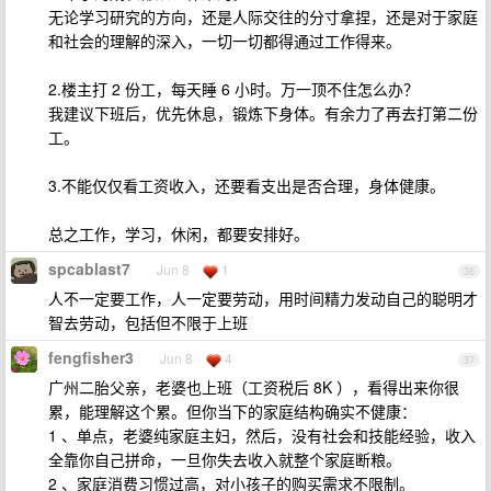
无论学习研究的方向，还是人际交往的分寸拿捏，还是对于家庭
和社会的理解的深入，一切一切都得通过工作得来。
2.楼主打 2 份工，每天睡 6 小时。万一顶不住怎么办？
我建议下班后，优先休息，锻炼下身体。有余力了再去打第二份
工。
3.不能仅仅看工资收入，还要看支出是否合理，身体健康。
总之工作，学习，休闲，都要安排好。
spcablast7
Jun 8
1
36
人不一定要工作，人一定要劳动，用时间精力发动自己的聪明才
智去劳动，包括但不限于上班
fengfisher3
Jun 8
4
37
广州二胎父亲，老婆也上班（工资税后 8K ），看得出来你很
累，能理解这个累。但你当下的家庭结构确实不健康：
1 、单点，老婆纯家庭主妇，然后，没有社会和技能经验，收入
全靠你自己拼命，一旦你失去收入就整个家庭断粮。
2 、家庭消费习惯过高，对小孩子的购买需求不限制。