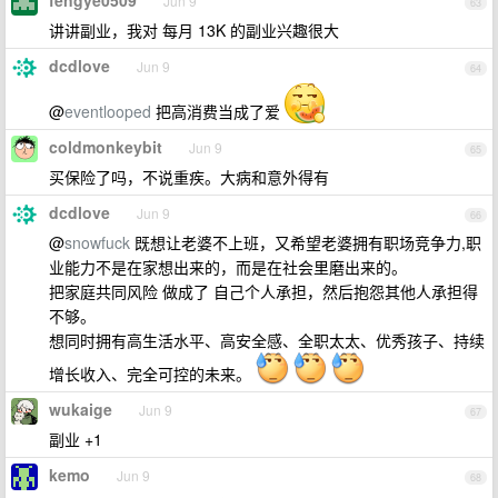
fengye0509
Jun 9
63
讲讲副业，我对 每月 13K 的副业兴趣很大
dcdlove
Jun 9
64
@
eventlooped
把高消费当成了爱
coldmonkeybit
Jun 9
65
买保险了吗，不说重疾。大病和意外得有
dcdlove
Jun 9
66
@
snowfuck
既想让老婆不上班，又希望老婆拥有职场竞争力,职
业能力不是在家想出来的，而是在社会里磨出来的。
把家庭共同风险 做成了 自己个人承担，然后抱怨其他人承担得
不够。
想同时拥有高生活水平、高安全感、全职太太、优秀孩子、持续
增长收入、完全可控的未来。
wukaige
Jun 9
67
副业 +1
kemo
Jun 9
68