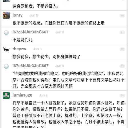
遍身罗绮者，不是养蚕人。
jonty
Jun 8
10
很不健康的观念，而且你还在向着不健康的道路上走
i67c6NJ0r33nC667
Jun 8
11
不是哥们儿
theyzw
Jun 8
12
挣多花多，挣少花少。别把身体搞垮了
i67c6NJ0r33nC667
Jun 8
13
“毕竟他想要啥我都给他买，想吃啥好的我也给他买”，小孩要北
京四合院你也买得起？咱们写文章时注意下不要有文学色彩好不
好，完全现实才方便大家探讨问题
lumia1020
Jun 8
14
托举不是自己一个人拼就够了，家庭成员知道你这么拼吗，知道
你的苦吗，懂得量力而行吗？如果他们不懂，你还这么拼干嘛？
普通工薪阶层不让老婆上班，挺难的。上个班，即使收入一般，
也更懂得人情世故，也懂收入来之不易。而且小孩上学后，不需
要妈妈陪那么久的。