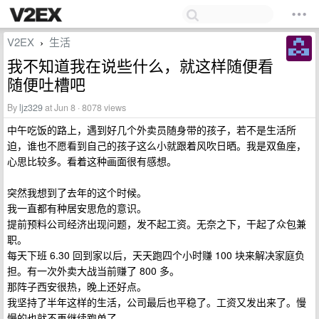
V2EX
生活
›
我不知道我在说些什么，就这样随便看
随便吐槽吧
By
ljz329
at Jun 8 · 8078 views
中午吃饭的路上，遇到好几个外卖员随身带的孩子，若不是生活所
迫，谁也不愿看到自己的孩子这么小就跟着风吹日晒。我是双鱼座，
心思比较多。看着这种画面很有感想。
突然我想到了去年的这个时候。
我一直都有种居安思危的意识。
提前预料公司经济出现问题，发不起工资。无奈之下，干起了众包兼
职。
每天下班 6.30 回到家以后，天天跑四个小时赚 100 块来解决家庭负
担。有一次外卖大战当前赚了 800 多。
那阵子西安很热，晚上还好点。
我坚持了半年这样的生活，公司最后也平稳了。工资又发出来了。慢
慢的也就不再继续跑单了。