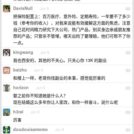
DavisNull
Jun 9
92
把保险配置上：百万医疗、意外险、定期寿险，一年要不了多少
钱（参考你的收入），对我来说能有效缓解这方面的焦虑，注意
自己花时间精力研究下大公司、热门产品，别买身边亲戚朋友推
荐的产品；只管杀不管埋，哪天出险了要理赔，他们可帮不了你
一点。
kingwang
Jun 9
93
我也西安的，其他的不关心。只关心你 13K 的副业
baizhu
Jun 9
94
和楼上一样，老哥你找副业的本事，感觉挺厉害的
horizon
Jun 9
95
娶之前你不知道她是什么人？
现在结婚这么多年你让人家改，和你一样奋斗，说什么呢
h3ral
Jun 9
96
厉害
doudouisamomo
Jun 9
97