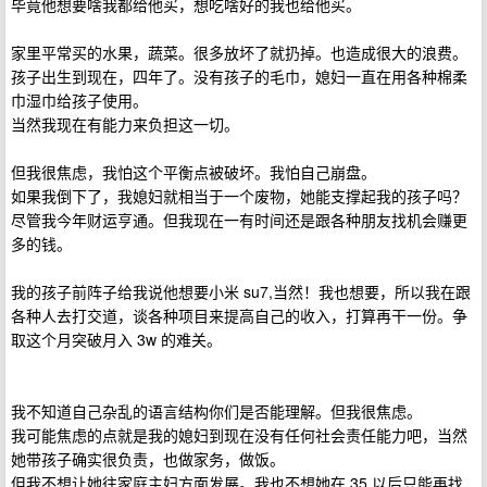
毕竟他想要啥我都给他买，想吃啥好的我也给他买。
家里平常买的水果，蔬菜。很多放坏了就扔掉。也造成很大的浪费。
孩子出生到现在，四年了。没有孩子的毛巾，媳妇一直在用各种棉柔
巾湿巾给孩子使用。
当然我现在有能力来负担这一切。
但我很焦虑，我怕这个平衡点被破坏。我怕自己崩盘。
如果我倒下了，我媳妇就相当于一个废物，她能支撑起我的孩子吗？
尽管我今年财运亨通。但我现在一有时间还是跟各种朋友找机会赚更
多的钱。
我的孩子前阵子给我说他想要小米 su7,当然！我也想要，所以我在跟
各种人去打交道，谈各种项目来提高自己的收入，打算再干一份。争
取这个月突破月入 3w 的难关。
我不知道自己杂乱的语言结构你们是否能理解。但我很焦虑。
我可能焦虑的点就是我的媳妇到现在没有任何社会责任能力吧，当然
她带孩子确实很负责，也做家务，做饭。
但我不想让她往家庭主妇方面发展。我也不想她在 35 以后只能再找