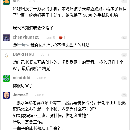
5261
Jun 8
31
给媳妇换了一万块的手机，带媳妇孩子去海边旅游，给孩子负担
了学费，给媳妇买了电动车，给我换了 5000 的手机和电脑
我也不知道我要说啥了
chenykun123
Jun 8
1
32
@
fxxkgw
我身边也有, 搞不懂这些人的想法.
DavidTsou
Jun 8
33
劝自己老婆去开店创业的，多刷刷网上的案例。 投入好几十个
W ，最后都赔个精光
mindddd
Jun 8
34
你很厉害了
JamesR
Jun 8
35
1.想办法给老婆介绍个零工，然后再骑驴找马。长期不上班脱离
职场怎么办？就一个小孩，老婆为什么不上班？
如果你妈妈不上班，没社保，你怎么看她？
所以一定要工作。
一辈子的成长都从工作来的。