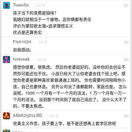
Tuwofie
Jun 8
27
孩子当下的浪费是指啥？
我媳妇就相当于一个废物，这你俩都有责任
评价为掌控欲太强+追求理想主义
优点是还算务实
Fish1024
Jun 8
28
自我感动。
forbreak
Jun 8
29
感觉你很累，很焦虑。 然后你老婆挺好的，没听你的去创业不
然你可能还包不住。 小孩已经大了让你老婆去找个班上吧，感
觉你老婆是那种喜欢普普通通上班的。 你也需要时间陪陪你小
孩，自己也要休息。 另外公司没了谁都能转，家庭也是。 怎么
说呢，1000 一个月有一千一个月的活法，1 万一个月有一万一
个月的活法。 没到那个时间到了就自己适应了。 没什么大不了
的，不要太焦虑。
6AbK2rj2vLBD
Jun 8
30
完美主义作祟，孩子要上学，是不是还想再上套学区房呢