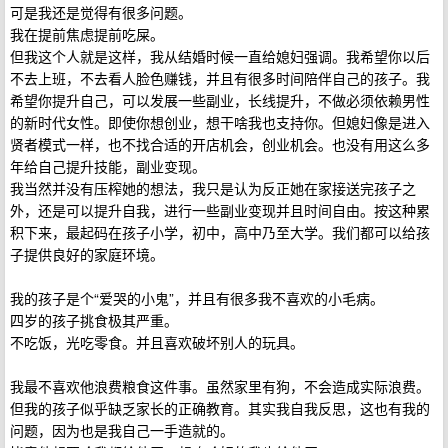
可是我还是觉得有很多问题。
我在提前焦虑提前吃屎。
但我这个人就是这样，我从结婚时候一直给媳妇强调。我希望你以后
不去上班，不去看人脸色赚钱，并且有很多时间陪伴自己的孩子。我
希望你提升自己，可以发展一些副业，长线提升，不做必须依赖男性
的新时代女性。即使你想创业，想干啥我也支持你。但媳妇像是进入
贤者模式一样，也不找合适的开店机会，创业机会。也没有用这么多
年给自己提升技能，副业变现。
我当然并没有压榨她的想法，我只是认为反正她在家接送完孩子之
外，还是可以提升自我，进行一些副业变现并且时间自由。按这种累
积下来，最起码在孩子小学，初中，高中乃至大学。我们都可以给孩
子提供良好的家庭环境。
我的孩子是个“爱哭的小鬼”，并且有很多我不喜欢的小毛病。
四岁的孩子挑食极其严重。
不吃饭，光吃零食。并且喜欢破坏别人的玩具。
我最不喜欢他浪费粮食这件事。虽然家里有狗，不会造成实际浪费。
但我的孩子似乎缺乏家长的正确教育。其实我自我反思，这也有我的
问题，因为也是我自己一手造就的。