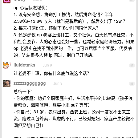
op 心理状态堪忧：
1. 没有安全感，拼命打工挣钱，然后拼命花钱？半年
2.3wX6=13.8w 收入（就当是税后的），然后支出了 12w ？
2. 每天打两份工，还剩下多少时间陪伴家人？
3. 还是建议 op 老婆上班打工，交个社保，白天还有点社交，不
和社会脱节，人的心态也会好一些，也减轻家庭经济压力。如果
op 老婆实在找不到外面的工作，也可以居家当个客服、代发啥
的，V 站很多人替 lp 问过，别自己开啥店。
liuidetmks
Jun 9
87
让老婆不上班，你有什么底气说这个话？
zzzzzzggggggg
Jun 9
88
总结一下：
- 你的家庭：媳妇全职家庭主妇，生活水平拉的比较高（孩子浪
费粮食、海南旅游、想买小米 su7 等等）
- 你自己：31 岁，农村出身，西安上班，公司一度发不出来工
资，跑过众包外卖，焦虑的不行，已经对媳妇、家庭产生轻微不
满但又想自己扛