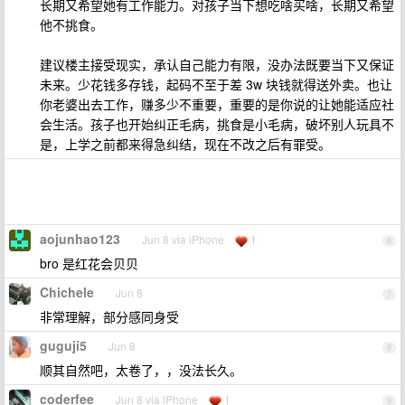
长期又希望她有工作能力。对孩子当下想吃啥买啥，长期又希望
他不挑食。
建议楼主接受现实，承认自己能力有限，没办法既要当下又保证
未来。少花钱多存钱，起码不至于差 3w 块钱就得送外卖。也让
你老婆出去工作，赚多少不重要，重要的是你说的让她能适应社
会生活。孩子也开始纠正毛病，挑食是小毛病，破坏别人玩具不
是，上学之前都来得急纠结，现在不改之后有罪受。
aojunhao123
Jun 8 via iPhone
1
6
bro 是红花会贝贝
Chichele
Jun 8
7
非常理解，部分感同身受
guguji5
Jun 8
8
顺其自然吧，太卷了，，没法长久。
coderfee
Jun 8 via iPhone
1
9