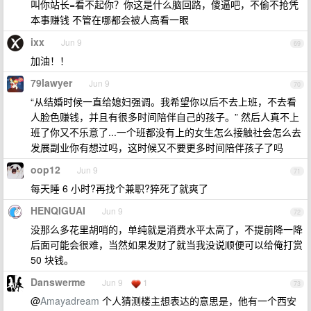
叫你站长=看不起你？你这是什么脑回路，傻逼吧，不偷不抢凭
本事赚钱 不管在哪都会被人高看一眼
ixx
Jun 9
69
加油！！
79lawyer
Jun 9
70
“从结婚时候一直给媳妇强调。我希望你以后不去上班，不去看
人脸色赚钱，并且有很多时间陪伴自己的孩子。” 然后人真不上
班了你又不乐意了...一个班都没有上的女生怎么接触社会怎么去
发展副业你有想过吗，这时候又不要更多时间陪伴孩子了吗
oop12
Jun 9
71
每天睡 6 小时?再找个兼职?猝死了就爽了
HENQIGUAI
Jun 9
72
没那么多花里胡哨的，单纯就是消费水平太高了，不提前降一降
后面可能会很难，当然如果发财了就当我没说顺便可以给俺打赏
50 块钱。
Danswerme
Jun 9
1
73
@
Amayadream
个人猜测楼主想表达的意思是，他有一个西安