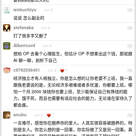
wobuchiyu
Jun 8
15
说说 怎么副业的
stefanaka
Jun 8
16
打了很多字又删了
Albertcord
Jun 8
17
想劝 OP 去看个心理医生，但估计 OP 不想拿出这个钱，那就跟
AI 聊一聊，剖析下自己
c9792536451
Jun 8
5
18
经济独立才有人格独立，你是怎么想的让你老婆不上班，我一直
跟我老婆说的是，无论经济多艰难或者多优渥，你都要上班，哪
怕一个月 2000 块钱你也要上班，至少能保证自己有挣钱的能
力，饿不死，而且也需要有适应社会的能力，无论谁在家待久了
都会废。
anubu
Jun 8
7
19
一言难尽，感觉你在圈养你的爱人。人其实很容易被圈养的，特
别是女人。你怎么想的是一回事，你实际做了又是另一回事。真