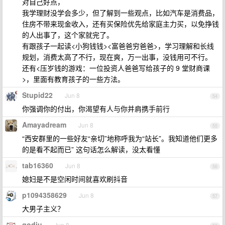
对自己好点，
我学理财没学会多少，但了解到一些观点，比如汽车是消费品，
住房不带来现金收入，还有买保险优先给家庭主力买，以免挣钱
的人出事了，这个家就完了。
有跟孩子一起读<小狗钱钱><富爸爸穷爸爸>，学习理解和长线
规划，消费太高了不行，现在爽，万一出事，没钱用可不行。
还有<压岁钱的游戏：一位投资人爸爸写给孩子的 9 堂财商课
>，里面有教育孩子的一些方法。
Stupid22
Jun 8
54
你强调你的付出，你渴望有人与你并肩携手前行
Amayadream
Jun 8
55
“西安群里的一些好友“亲切”地称呼我为“站长”。我知道他们更多
的是看不起而已” 这句话怎么解读，没太看懂
tab16360
Jun 8
56
媳妇是不是空闲时间就喜欢刷抖音
p1094358629
Jun 8
57
大男子主义？
godiu
Jun 8