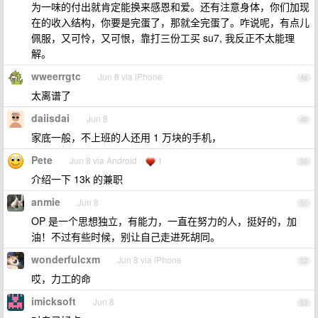
为一味的付出就肯定能换来感恩和爱。还有注意身体，你们加现
在的收入结构，你要是完蛋了，那就全完蛋了。咋说呢，有点儿
佩服，又可怜，又可恨，靠打三份工买 su7, 我反正不太能理
解。
wweerrgtc
Jun 8 via iPhone
48
太离谱了
daiisdai
Jun 8
49
家底一般，不上班的人还用 1 万块的手机，
Pete
Jun 8 via Android
1
50
介绍一下 13k 的兼职
anmie
Jun 8
51
OP 是一个思想独立，有能力，一直在努力的人，挺好的，加
油！不过有些时候，别让自己走进死胡同。
wonderfulcxm
Jun 8 via iPhone
52
哎，力工的命
imicksoft
Jun 8
53