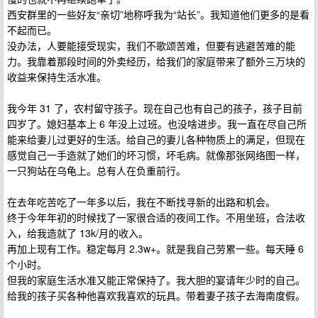
西安群里的一些好友“亲切”地称呼我为“站长”。我知道他们更多的是看
不起而已。
没办法，人要能接受现实，我们不歌颂苦难，但要有逃避苦难的能
力。我靠着那段时间的外卖经历，给我们的家庭带来了额外三万块的
收益来保持生活水准。
我今年 31 了，农村留守孩子。现在自己也有自己的孩子，孩子目前
四岁了。媳妇基本上 6 年没上过班。也没啥进步。我一直在尽自己所
能来给妻儿过更好的生活。给自己的妻儿各种物质上的满足，但现在
感觉自己一手造就了她们的坏习惯，坏毛病。就像那张网络图一样，
一只狗站在乌龟上。总有人在负重前行。
在去年吃苦吃了一年多以后，我在不断找寻新的出路和机会。
终于今年年初的时候找了一家很合适的夜间工作。不用坐班，合法收
入，给我造就了 13k/月的收入。
再加上现有工作。稳定每月 2.3w+。就是我自己劳累一些。每天睡 6
个小时。
但我的家庭生活水准又能正常保持了。我大胆的宴请年少时的自己。
给我的孩子买各种他喜欢我喜欢的玩具。带着妻子孩子去海南度假。